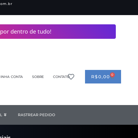
com.br
por dentro de tudo!
0
CART
R$
0,00
INHA CONTA
SOBRE
CONTATO
ANDERIA
L
Open INDUSTRIAL
RASTREAR PEDIDO
iais