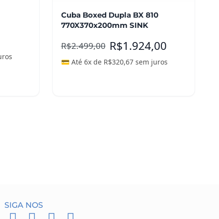
Cuba Boxed Dupla BX 810
770X370x200mm SINK
R$
1.924,00
R$
2.499,00
uros
💳 Até 6x de
R$
320,67
sem juros
Adicionar ao carrinho
SIGA NOS
F
I
P
W