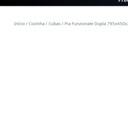
Início
/
Cozinha
/
Cubas
/ Pia Funzionale Dupla 795x450x