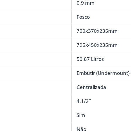
0,9 mm
Fosco
700x370x235mm
795x450x235mm
50,87 Litros
Embutir (Undermoun
Centralizada
4.1/2″
Sim
Não