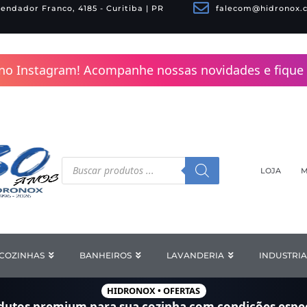
endador Franco, 4185 - Curitiba | PR
falecom@hidronox.
no Instagram! Acompanhe nossas novidades e fique 
Pesquisar
produtos
LOJA
M
COZINHAS
Open COZINHAS
BANHEIROS
Open BANHEIROS
LAVANDERIA
Open LAV
INDUSTRIA
HIDRONOX • OFERTAS
dutos premium para sua cozinha com
condições espec