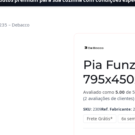
235 – Debacco
Pia
Funzionale
Dupla
795x450x235
Pia Funz
-
Debacco
795x450
quantidade
Avaliado como
5.00
de 5
(
2
avaliações de clientes)
SKU:
2309
Ref. Fabricante:
2
Frete Grátis*
6x sem