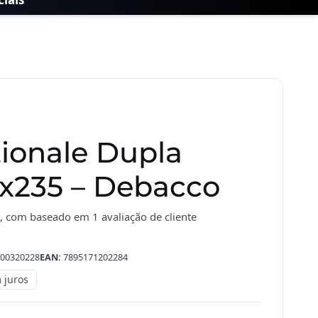
ionale Dupla
x235 – Debacco
, com baseado em
1
avaliação de cliente
00320228
EAN:
7895171202284
 juros