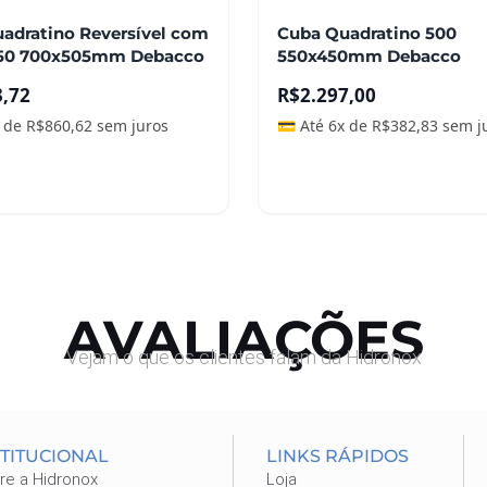
adratino Reversível com
Cuba Quadratino 500
450 700x505mm Debacco
550x450mm Debacco
3,72
R$
2.297,00
x de
R$
860,62
sem juros
💳 Até 6x de
R$
382,83
sem j
nar ao carrinho
Adicionar ao carrinho
AVALIAÇÕES
Vejam o que os clientes falam da Hidronox
STITUCIONAL
LINKS RÁPIDOS
re a Hidronox
Loja