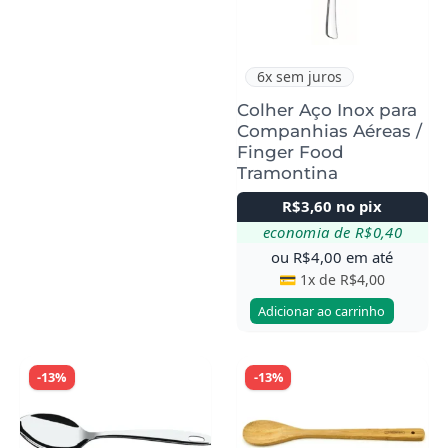
6x sem juros
Colher Aço Inox para
Companhias Aéreas /
Finger Food
Tramontina
R$
3,60
no pix
economia de
R$
0,40
ou
R$
4,00
em até
💳 1x de
R$
4,00
Adicionar ao carrinho
-13%
-13%