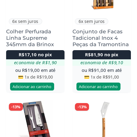
6x sem juros
6x sem juros
Colher Perfurada
Conjunto de Facas
Linha Supreme
Tadicional Inox 4
345mm da Brinox
Peças da Tramontina
R$
17,10
no pix
R$
81,90
no pix
economia de
R$
1,90
economia de
R$
9,10
ou
R$
19,00
em até
ou
R$
91,00
em até
💳 1x de
R$
19,00
💳 1x de
R$
91,00
Adicionar ao carrinho
Adicionar ao carrinho
-13%
-13%