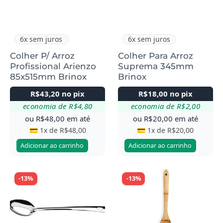
6x sem juros
6x sem juros
Colher P/ Arroz
Colher Para Arroz
Profissional Arienzo
Suprema 345mm
85x515mm Brinox
Brinox
R$
43,20
no pix
R$
18,00
no pix
economia de
R$
4,80
economia de
R$
2,00
ou
R$
48,00
em até
ou
R$
20,00
em até
💳 1x de
R$
48,00
💳 1x de
R$
20,00
Adicionar ao carrinho
Adicionar ao carrinho
-13%
-13%