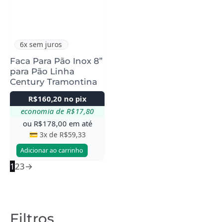
6x sem juros
Faca Para Pão Inox 8”
para Pão Linha
Century Tramontina
R$
160,20
no pix
economia de
R$
17,80
ou
R$
178,00
em até
💳 3x de
R$
59,33
Adicionar ao carrinho
1
2
3
→
Filtros