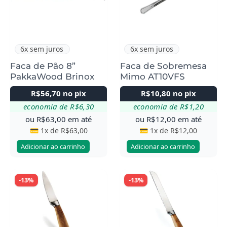
6x sem juros
6x sem juros
Faca de Pão 8”
Faca de Sobremesa
PakkaWood Brinox
Mimo AT10VFS
R$
56,70
no pix
R$
10,80
no pix
economia de
R$
6,30
economia de
R$
1,20
ou
R$
63,00
em até
ou
R$
12,00
em até
💳 1x de
R$
63,00
💳 1x de
R$
12,00
Adicionar ao carrinho
Adicionar ao carrinho
-13%
-13%