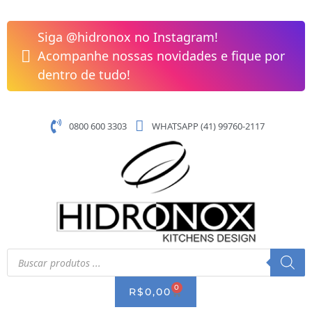
Pular
para
Siga @hidronox no Instagram!
o
Acompanhe nossas novidades e fique por
conteúdo
dentro de tudo!
0800 600 3303
WHATSAPP (41) 99760-2117
Pesquisar
produtos
0
CART
R$
0,00