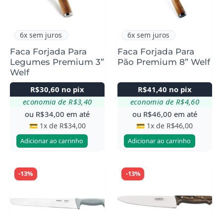
6x sem juros
6x sem juros
Faca Forjada Para
Faca Forjada Para
Legumes Premium 3”
Pão Premium 8” Welf
Welf
R$
30,60
no pix
R$
41,40
no pix
economia de
R$
3,40
economia de
R$
4,60
ou
R$
34,00
em até
ou
R$
46,00
em até
💳 1x de
R$
34,00
💳 1x de
R$
46,00
Adicionar ao carrinho
Adicionar ao carrinho
-13%
-13%