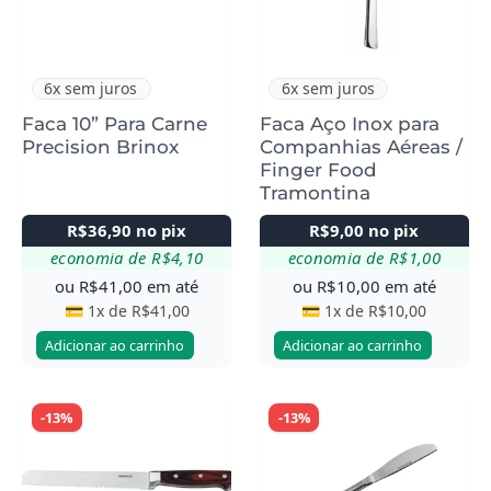
6x sem juros
6x sem juros
Faca 10” Para Carne
Faca Aço Inox para
Precision Brinox
Companhias Aéreas /
Finger Food
Tramontina
R$
36,90
no pix
R$
9,00
no pix
economia de
R$
4,10
economia de
R$
1,00
ou
R$
41,00
em até
ou
R$
10,00
em até
💳 1x de
R$
41,00
💳 1x de
R$
10,00
Adicionar ao carrinho
Adicionar ao carrinho
-13%
-13%