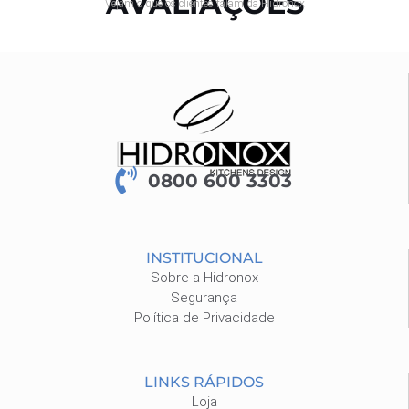
AVALIAÇÕES
Vejam o que os clientes falam da Hidronox
0800 600 3303
INSTITUCIONAL
Sobre a Hidronox
Segurança
Política de Privacidade
LINKS RÁPIDOS
Loja