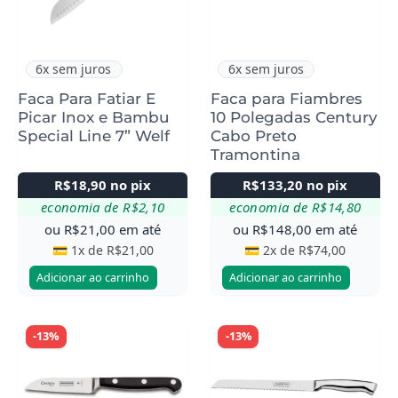
6x sem juros
6x sem juros
Faca Para Fatiar E
Faca para Fiambres
Picar Inox e Bambu
10 Polegadas Century
Special Line 7” Welf
Cabo Preto
Tramontina
R$
18,90
no pix
R$
133,20
no pix
economia de
R$
2,10
economia de
R$
14,80
ou
R$
21,00
em até
ou
R$
148,00
em até
💳 1x de
R$
21,00
💳 2x de
R$
74,00
Adicionar ao carrinho
Adicionar ao carrinho
-13%
-13%