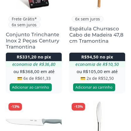
Frete Grátis*
6x sem juros
6x sem juros
Espátula Churrasco
Conjunto Trinchante
Cabo de Madeira 47,8
Inox 2 Peças Century
cm Tramontina
Tramontina
R$
331,20
no pix
R$
94,50
no pix
economia de
R$
36,80
economia de
R$
10,50
ou
R$
368,00
em até
ou
R$
105,00
em até
💳 6x de
R$
61,33
💳 2x de
R$
52,50
Adicionar ao carrinho
Adicionar ao carrinho
-13%
-13%