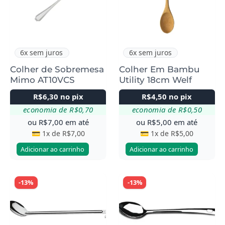
6x sem juros
6x sem juros
Colher de Sobremesa
Colher Em Bambu
Mimo AT10VCS
Utility 18cm Welf
R$
6,30
no pix
R$
4,50
no pix
economia de
R$
0,70
economia de
R$
0,50
ou
R$
7,00
em até
ou
R$
5,00
em até
💳 1x de
R$
7,00
💳 1x de
R$
5,00
Adicionar ao carrinho
Adicionar ao carrinho
-13%
-13%