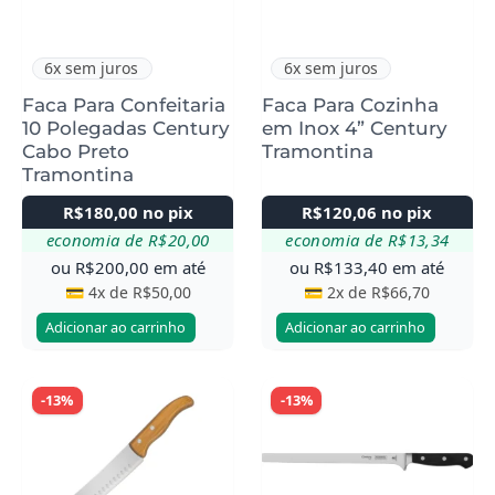
6x sem juros
6x sem juros
Faca Para Confeitaria
Faca Para Cozinha
10 Polegadas Century
em Inox 4” Century
Cabo Preto
Tramontina
Tramontina
R$
180,00
no pix
R$
120,06
no pix
economia de
R$
20,00
economia de
R$
13,34
ou
R$
200,00
em até
ou
R$
133,40
em até
💳 4x de
R$
50,00
💳 2x de
R$
66,70
Adicionar ao carrinho
Adicionar ao carrinho
-13%
-13%