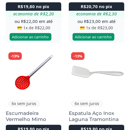
R$
19,80
no pix
R$
20,70
no pix
economia de
R$
2,20
economia de
R$
2,30
ou
R$
22,00
em até
ou
R$
23,00
em até
💳 1x de
R$
22,00
💳 1x de
R$
23,00
Adicionar ao carrinho
Adicionar ao carrinho
-13%
-13%
6x sem juros
6x sem juros
Escumadeira
Espatula Aço Inox
Vermelho Mimo
Laguna Tramontina
R$
19,80
no pix
R$
19,80
no pix