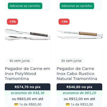
Adicionar ao carrinho
Adicionar ao carrinho
-13%
-13%
6x sem juros
6x sem juros
Pegador de Carne em
Pegador de Carne
Inox PolyWood
Inox Cabo Rustico
Tramontina
Natural Tramontina
R$
74,70
no pix
R$
46,80
no pix
economia de
R$
8,30
economia de
R$
5,20
ou
R$
83,00
em até
ou
R$
52,00
em até
💳 1x de
R$
83,00
💳 1x de
R$
52,00