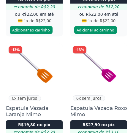
economia de
R$
2,20
economia de
R$
2,20
ou
R$
22,00
em até
ou
R$
22,00
em até
💳 1x de
R$
22,00
💳 1x de
R$
22,00
Adicionar ao carrinho
Adicionar ao carrinho
-13%
-13%
6x sem juros
6x sem juros
Espatula Vazada
Espatula Vazada Roxo
Laranja Mimo
Mimo
R$
19,80
no pix
R$
27,90
no pix
economia de
R$
2,20
economia de
R$
3,10