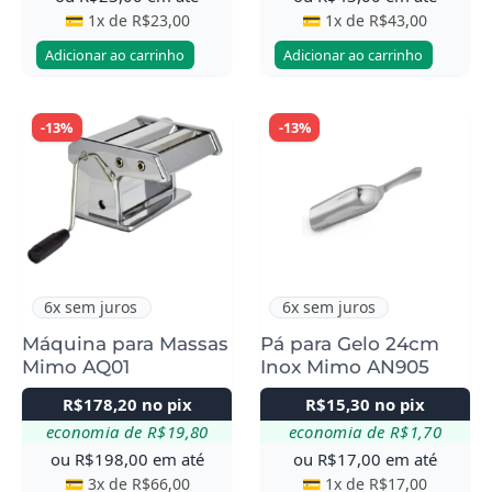
💳 1x de
R$
23,00
💳 1x de
R$
43,00
Adicionar ao carrinho
Adicionar ao carrinho
-13%
-13%
6x sem juros
6x sem juros
Máquina para Massas
Pá para Gelo 24cm
Mimo AQ01
Inox Mimo AN905
R$
178,20
no pix
R$
15,30
no pix
economia de
R$
19,80
economia de
R$
1,70
ou
R$
198,00
em até
ou
R$
17,00
em até
💳 3x de
R$
66,00
💳 1x de
R$
17,00