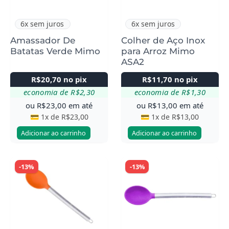
6x sem juros
6x sem juros
Amassador De
Colher de Aço Inox
Batatas Verde Mimo
para Arroz Mimo
ASA2
R$
20,70
no pix
R$
11,70
no pix
economia de
R$
2,30
economia de
R$
1,30
ou
R$
23,00
em até
ou
R$
13,00
em até
💳 1x de
R$
23,00
💳 1x de
R$
13,00
Adicionar ao carrinho
Adicionar ao carrinho
-13%
-13%