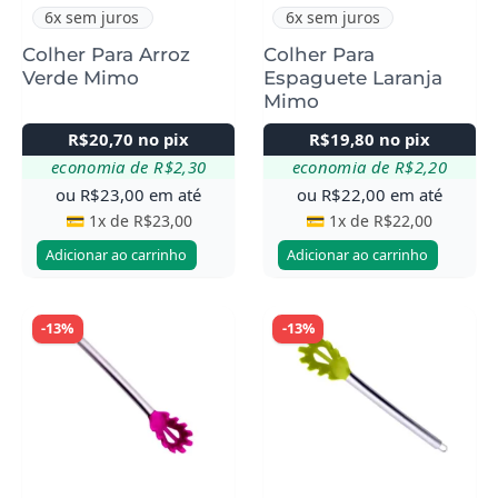
6x sem juros
6x sem juros
Colher Para Arroz
Colher Para
Verde Mimo
Espaguete Laranja
Mimo
R$
20,70
no pix
R$
19,80
no pix
economia de
R$
2,30
economia de
R$
2,20
ou
R$
23,00
em até
ou
R$
22,00
em até
💳 1x de
R$
23,00
💳 1x de
R$
22,00
Adicionar ao carrinho
Adicionar ao carrinho
-13%
-13%