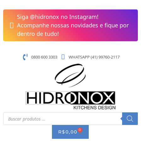
Pular
para
Siga @hidronox no Instagram!
o
Acompanhe nossas novidades e fique por
conteúdo
dentro de tudo!
0800 600 3303
WHATSAPP (41) 99760-2117
Pesquisar
produtos
0
CART
R$
0,00