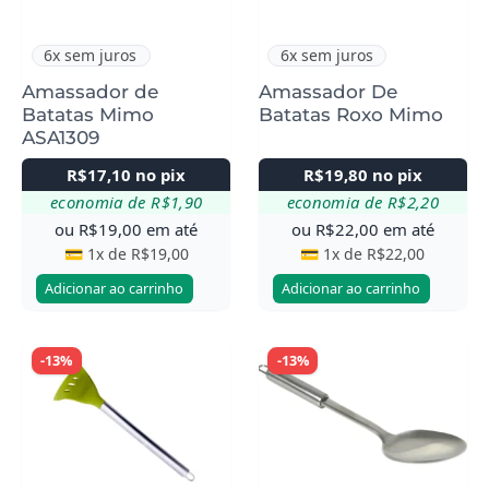
6x sem juros
6x sem juros
Amassador de
Amassador De
Batatas Mimo
Batatas Roxo Mimo
ASA1309
R$
17,10
no pix
R$
19,80
no pix
economia de
R$
1,90
economia de
R$
2,20
ou
R$
19,00
em até
ou
R$
22,00
em até
💳 1x de
R$
19,00
💳 1x de
R$
22,00
Adicionar ao carrinho
Adicionar ao carrinho
-13%
-13%