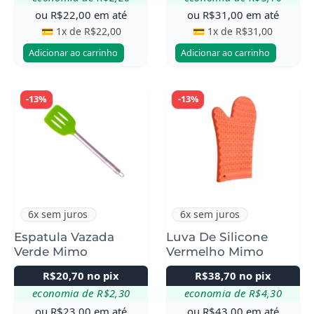
ou
R$
22,00
em até
ou
R$
31,00
em até
💳 1x de
R$
22,00
💳 1x de
R$
31,00
Adicionar ao carrinho
Adicionar ao carrinho
-13%
-13%
6x sem juros
6x sem juros
Espatula Vazada
Luva De Silicone
Verde Mimo
Vermelho Mimo
R$
20,70
no pix
R$
38,70
no pix
economia de
R$
2,30
economia de
R$
4,30
ou
R$
23,00
em até
ou
R$
43,00
em até