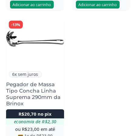
Adicionar ao carrinho
Adicionar ao carrinho
-13%
6x sem juros
Pegador de Massa
Tipo Concha Linha
Suprema 290mm da
Brinox
R$
20,70
no pix
economia de
R$
2,30
ou
R$
23,00
em até
💳 1x de
R$
23,00