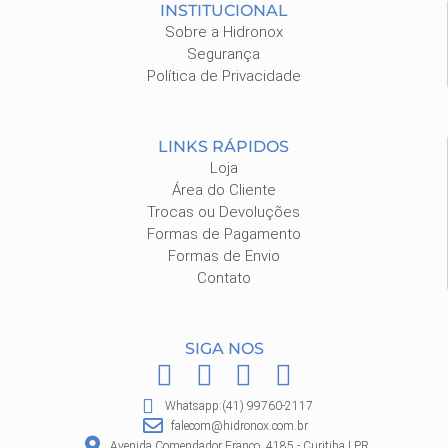
INSTITUCIONAL
Sobre a Hidronox
Segurança
Política de Privacidade
LINKS RÁPIDOS
Loja
Área do Cliente
Trocas ou Devoluções
Formas de Pagamento
Formas de Envio
Contato
SIGA NOS
F
I
P
W
a
n
i
h
Whatsapp:(41) 99760-2117
c
s
n
a
falecom@hidronox.com.br
Avenida Comendador Franco, 4185 - Curitiba | PR