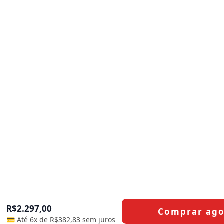
R$
2.297,00
Comprar ag
💳 Até 6x de
R$
382,83
sem juros