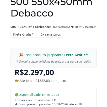
500 550x450mm
Debacco
SKU:
12428
Ref. Fabricante:
200350400
EAN:
7895171504005
Frete Grátis*
6x sem juros
🎉 Esse produto já garante
Frete Grátis*
!
* Consulte disponibilidade do frete grátis para sua região
R$
2.297,00
💳 Até 6x de
R$
382,83
sem juros
🟢
Disponibilidade: Em estoque
Embarca no próximo dia útil!
⚠ Envio previsto para dia, 10/08/2026, até as 18h.