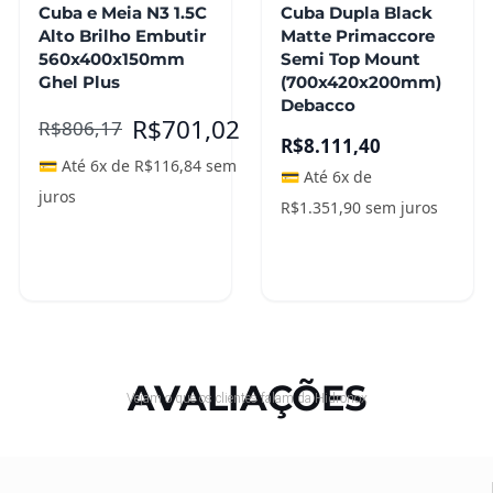
Cuba e Meia N3 1.5C
Cuba Dupla Black
Alto Brilho Embutir
Matte Primaccore
560x400x150mm
Semi Top Mount
Ghel Plus
(700x420x200mm)
Debacco
R$
701,02
R$
806,17
R$
8.111,40
💳 Até 6x de
R$
116,84
sem
💳 Até 6x de
juros
R$
1.351,90
sem juros
Adicionar ao
Leia mais
carrinho
AVALIAÇÕES
Vejam o que os clientes falam da Hidronox