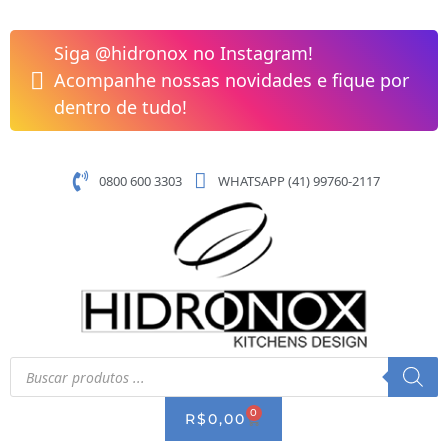
Pular
Cuba
para
Quadratino
Siga @hidronox no Instagram!
o
500
Acompanhe nossas novidades e fique por
conteúdo
550x450mm
dentro de tudo!
Debacco
quantidade
0800 600 3303
WHATSAPP (41) 99760-2117
Pesquisar
produtos
0
CART
R$
0,00