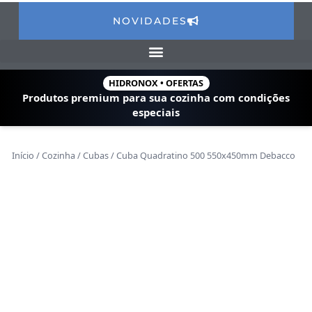
NOVIDADES
HIDRONOX • OFERTAS
Produtos premium para sua cozinha com
condições
especiais
Início
/
Cozinha
/
Cubas
/ Cuba Quadratino 500 550x450mm Debacco