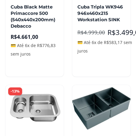
Cuba Black Matte
Cuba Tripla WK946
Primaccore 500
946x460x215
(540x440x200mm)
Workstation SINK
Debacco
R$
3.499
R$
4.999,00
R$
4.661,00
💳 Até 6x de
R$
583,17
sem
💳 Até 6x de
R$
776,83
juros
sem juros
Adicionar ao
Leia mais
carrinho
-13%