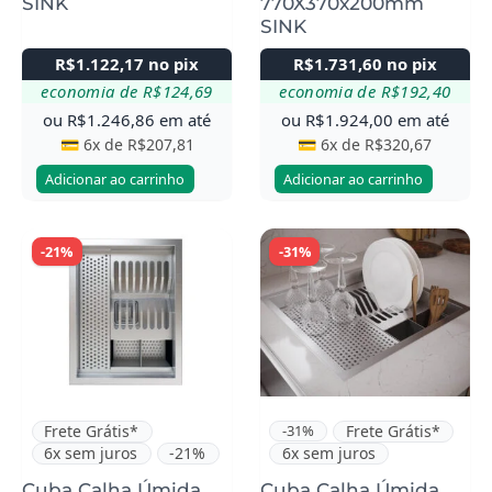
SINK
770X370x200mm
SINK
R$
1.122,17
no pix
R$
1.731,60
no pix
economia de
R$
124,69
economia de
R$
192,40
ou
R$
1.246,86
em até
ou
R$
1.924,00
em até
💳 6x de
R$
207,81
💳 6x de
R$
320,67
Adicionar ao carrinho
Adicionar ao carrinho
-21%
-31%
Frete Grátis*
-31%
Frete Grátis*
6x sem juros
-21%
6x sem juros
Cuba Calha Úmida
Cuba Calha Úmida