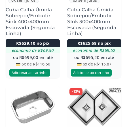
6x sem juros
6x sem juros
Cuba Calha Úmida
Cuba Calha Úmida
Sobrepor/Embutir
Sobrepor/Embutir
Sink 400x400mm
SInk 300x400mm
Escovada (Segunda
Escovada (Segunda
Linha)
Linha)
R$
629,10
no pix
R$
625,68
no pix
economia de
R$
69,90
economia de
R$
69,52
ou
R$
699,00
em até
ou
R$
695,20
em até
💳 6x de
R$
116,50
💳 6x de
R$
115,87
Adicionar ao carrinho
Adicionar ao carrinho
-13%