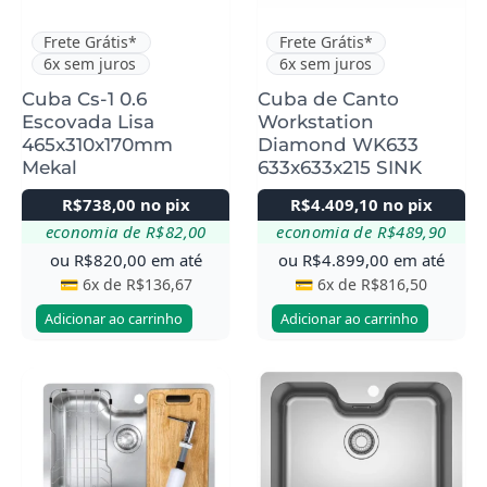
Frete Grátis*
Frete Grátis*
6x sem juros
6x sem juros
Cuba Cs-1 0.6
Cuba de Canto
Escovada Lisa
Workstation
465x310x170mm
Diamond WK633
Mekal
633x633x215 SINK
R$
738,00
no pix
R$
4.409,10
no pix
economia de
R$
82,00
economia de
R$
489,90
ou
R$
820,00
em até
ou
R$
4.899,00
em até
💳 6x de
R$
136,67
💳 6x de
R$
816,50
Adicionar ao carrinho
Adicionar ao carrinho
Este
Este
produto
produto
tem
tem
várias
várias