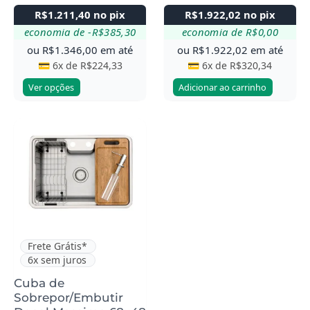
R$
1.211,40
no pix
R$
1.922,02
no pix
economia de
-
R$
385,30
economia de
R$
0,00
ou
R$
1.346,00
em até
ou
R$
1.922,02
em até
💳 6x de
R$
224,33
💳 6x de
R$
320,34
Ver opções
Adicionar ao carrinho
Frete Grátis*
6x sem juros
Cuba de
Sobrepor/Embutir