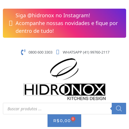
Pular
para
Siga @hidronox no Instagram!
o
Acompanhe nossas novidades e fique por
conteúdo
dentro de tudo!
0800 600 3303
WHATSAPP (41) 99760-2117
Pesquisar
produtos
0
CART
R$
0,00