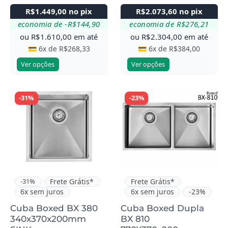
R$
1.449,00
no pix
R$
2.073,60
no pix
produto
produto
economia de
-
R$
144,90
economia de
R$
276,21
ou
R$
1.610,00
em até
ou
R$
2.304,00
em até
💳 6x de
R$
268,33
💳 6x de
R$
384,00
Ver opções
Ver opções
-31%
-23%
-31%
Frete Grátis*
Frete Grátis*
6x sem juros
6x sem juros
-23%
Cuba Boxed BX 380
Cuba Boxed Dupla
340x370x200mm
BX 810