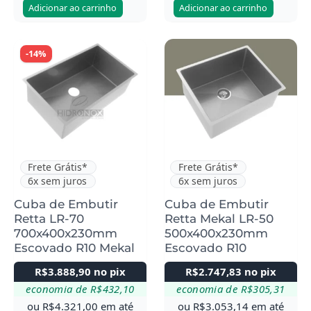
Adicionar ao carrinho
Adicionar ao carrinho
-14%
Frete Grátis*
Frete Grátis*
6x sem juros
6x sem juros
Cuba de Embutir
Cuba de Embutir
Retta LR-70
Retta Mekal LR-50
700x400x230mm
500x400x230mm
Escovado R10 Mekal
Escovado R10
R$
3.888,90
no pix
R$
2.747,83
no pix
economia de
R$
432,10
economia de
R$
305,31
ou
R$
4.321,00
em até
ou
R$
3.053,14
em até