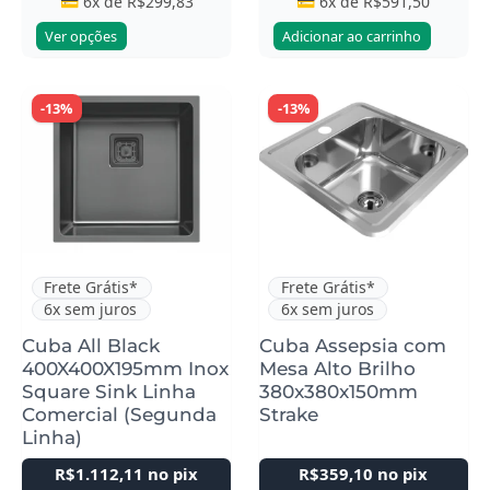
💳 6x de
R$
299,83
💳 6x de
R$
591,50
Ver opções
Adicionar ao carrinho
-13%
-13%
Frete Grátis*
Frete Grátis*
6x sem juros
6x sem juros
Cuba All Black
Cuba Assepsia com
400X400X195mm Inox
Mesa Alto Brilho
Square Sink Linha
380x380x150mm
Comercial (Segunda
Strake
Linha)
R$
1.112,11
no pix
R$
359,10
no pix