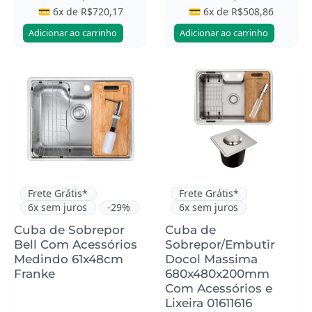
💳 6x de
R$
720,17
💳 6x de
R$
508,86
Adicionar ao carrinho
Adicionar ao carrinho
Este
produto
tem
várias
variantes.
As
opções
podem
Frete Grátis*
Frete Grátis*
6x sem juros
-29%
6x sem juros
ser
escolhidas
Cuba de Sobrepor
Cuba de
Bell Com Acessórios
Sobrepor/Embutir
na
Medindo 61x48cm
Docol Massima
página
Franke
680x480x200mm
do
Com Acessórios e
produto
Lixeira 01611616