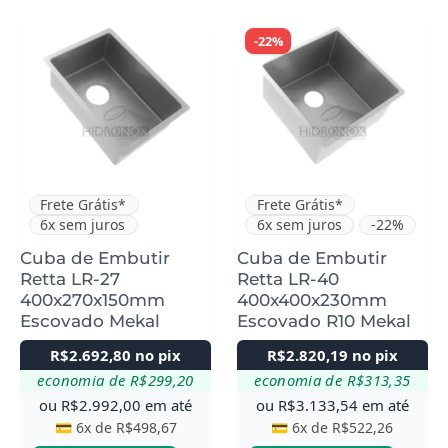
-22%
Frete Grátis*
Frete Grátis*
6x sem juros
6x sem juros
-22%
Cuba de Embutir
Cuba de Embutir
Retta LR-27
Retta LR-40
400x270x150mm
400x400x230mm
Escovado Mekal
Escovado R10 Mekal
R$
2.692,80
no pix
R$
2.820,19
no pix
economia de
R$
299,20
economia de
R$
313,35
ou
R$
2.992,00
em até
ou
R$
3.133,54
em até
💳 6x de
R$
498,67
💳 6x de
R$
522,26