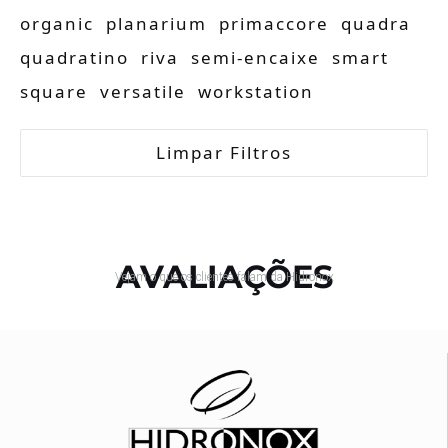
organic
planarium
primaccore
quadra
quadratino
riva
semi-encaixe
smart
square
versatile
workstation
Limpar Filtros
AVALIAÇÕES
Vejam o que os clientes falam da Hidronox