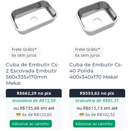
Frete Grátis*
Frete Grátis*
6x sem juros
6x sem juros
Cuba de Embutir Cs-
Cuba de Embutir Cs-
2 Escovada Embutir
40 Polida
560x335x170mm
400x340x170 Mekal
Mekal
R$
662,29
no pix
R$
553,62
no pix
economia de
R$
73,59
economia de
R$
61,51
ou
R$
735,88
em até
ou
R$
615,13
em até
💳 6x de
R$
122,65
💳 6x de
R$
102,52
Adicionar ao carrinho
Adicionar ao carrinho