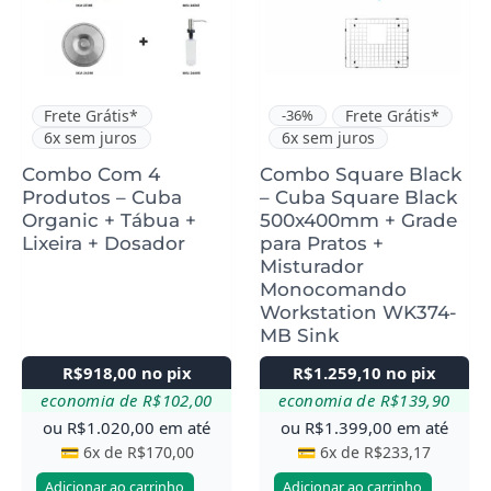
Frete Grátis*
-36%
Frete Grátis*
6x sem juros
6x sem juros
Combo Com 4
Combo Square Black
Produtos – Cuba
– Cuba Square Black
Organic + Tábua +
500x400mm + Grade
Lixeira + Dosador
para Pratos +
Misturador
Monocomando
Workstation WK374-
MB Sink
R$
918,00
no pix
R$
1.259,10
no pix
economia de
R$
102,00
economia de
R$
139,90
ou
R$
1.020,00
em até
ou
R$
1.399,00
em até
💳 6x de
R$
170,00
💳 6x de
R$
233,17
Adicionar ao carrinho
Adicionar ao carrinho