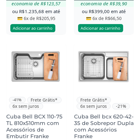
economia de
R$
123,57
economia de
R$
39,90
ou
R$
1.235,68
em até
ou
R$
399,00
em até
💳 6x de
R$
205,95
💳 6x de
R$
66,50
Adicionar ao carrinho
Adicionar ao carrinho
Este
Este
produto
produto
tem
tem
várias
várias
variantes.
variantes.
As
As
opções
opções
podem
podem
-41%
Frete Grátis*
Frete Grátis*
6x sem juros
6x sem juros
-21%
ser
ser
escolhidas
escolhidas
Cuba Bell BCX 110-75
Cuba Bell bcx 620-42-
TL 810x510mm com
35 de Sobrepor Dupla
na
na
Acessórios de
com Acessórios
página
página
Embutir Franke
Franke
do
do