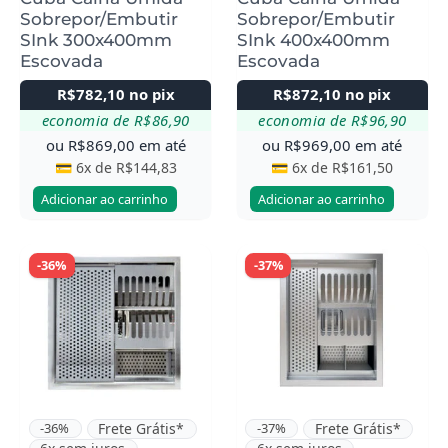
Sobrepor/Embutir
Sobrepor/Embutir
SInk 300x400mm
SInk 400x400mm
Escovada
Escovada
R$
782,10
no pix
R$
872,10
no pix
economia de
R$
86,90
economia de
R$
96,90
ou
R$
869,00
em até
ou
R$
969,00
em até
💳 6x de
R$
144,83
💳 6x de
R$
161,50
Adicionar ao carrinho
Adicionar ao carrinho
-36%
-37%
-36%
Frete Grátis*
-37%
Frete Grátis*