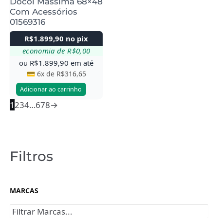
Docol Massima 68×48
Com Acessórios
01569316
R$
1.899,90
no pix
economia de
R$
0,00
ou
R$
1.899,90
em até
💳 6x de
R$
316,65
Adicionar ao carrinho
1
2
3
4
…
6
7
8
→
Filtros
MARCAS