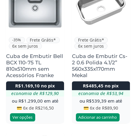
tem
várias
variantes.
As
opções
podem
-35%
Frete Grátis*
Frete Grátis*
6x sem juros
6x sem juros
ser
escolhidas
Cuba de Embutir Bell
Cuba de Embutir Cs-
BCX 110-75 TL
2 0.6 Polida 4.1/2”
na
810x510mm sem
560x335x170mm
página
Acessórios Franke
Mekal
do
R$
1.169,10
no pix
R$
485,45
no pix
produto
economia de
R$
129,90
economia de
R$
53,94
ou
R$
1.299,00
em até
ou
R$
539,39
em até
💳 6x de
R$
216,50
💳 6x de
R$
89,90
Ver opções
Adicionar ao carrinho