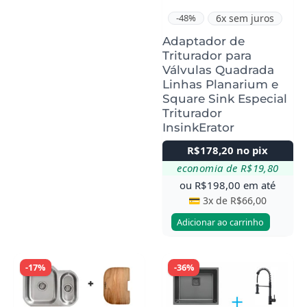
-48%
6x sem juros
Adaptador de
Triturador para
Válvulas Quadrada
Linhas Planarium e
Square Sink Especial
Triturador
InsinkErator
R$
178,20
no pix
economia de
R$
19,80
ou
R$
198,00
em até
💳 3x de
R$
66,00
Adicionar ao carrinho
-17%
-36%