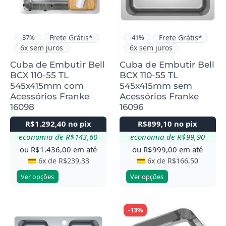
variantes.
variantes.
As
As
opções
opções
podem
podem
-37%
Frete Grátis*
-41%
Frete Grátis*
6x sem juros
6x sem juros
ser
ser
escolhidas
escolhidas
Cuba de Embutir Bell
Cuba de Embutir Bell
BCX 110-55 TL
BCX 110-55 TL
na
na
545x415mm com
545x415mm sem
página
página
Acessórios Franke
Acessórios Franke
do
do
16098
16096
produto
produto
R$
1.292,40
no pix
R$
899,10
no pix
economia de
R$
143,60
economia de
R$
99,90
ou
R$
1.436,00
em até
ou
R$
999,00
em até
💳 6x de
R$
239,33
💳 6x de
R$
166,50
Ver opções
Ver opções
Este
-13%
produto