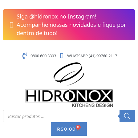
Pular
Cuba
para
de
Siga @hidronox no Instagram!
o
Sobrepor
Acompanhe nossas novidades e fique por
conteúdo
Bell
dentro de tudo!
Com
Acessórios
Medindo
0800 600 3303
WHATSAPP (41) 99760-2117
61x48cm
Franke
quantidade
Pesquisar
produtos
0
CART
R$
0,00