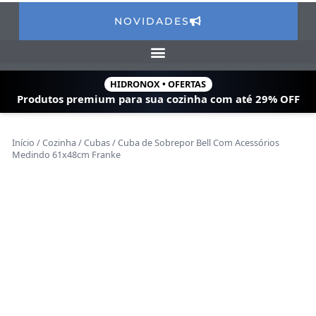
NOVIDADES
HIDRONOX • OFERTAS
Produtos premium para sua cozinha com
até 29% OFF
Início
/
Cozinha
/
Cubas
/ Cuba de Sobrepor Bell Com Acessórios
Medindo 61x48cm Franke