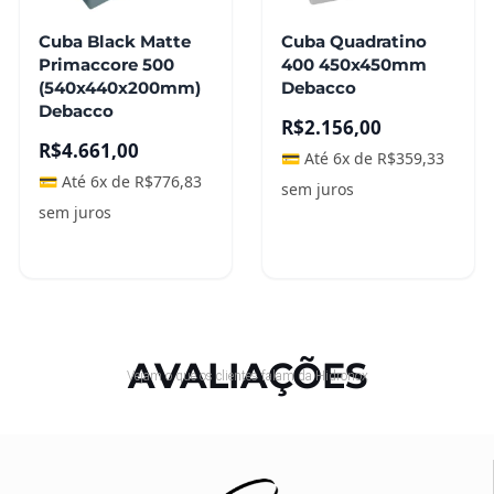
Cuba Black Matte
Cuba Quadratino
Primaccore 500
400 450x450mm
(540x440x200mm)
Debacco
Debacco
R$
2.156,00
R$
4.661,00
💳 Até 6x de
R$
359,33
💳 Até 6x de
R$
776,83
sem juros
sem juros
Leia mais
Leia mais
AVALIAÇÕES
Vejam o que os clientes falam da Hidronox