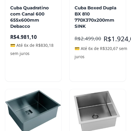
Cuba Quadratino
Cuba Boxed Dupla
com Canal 600
BX 810
655x600mm
770X370x200mm
Debacco
SINK
R$
4.981,10
R$
1.924
R$
2.499,00
💳 Até 6x de
R$
830,18
💳 Até 6x de
R$
320,67
sem
sem juros
juros
Adicionar ao
Adicionar ao
carrinho
carrinho