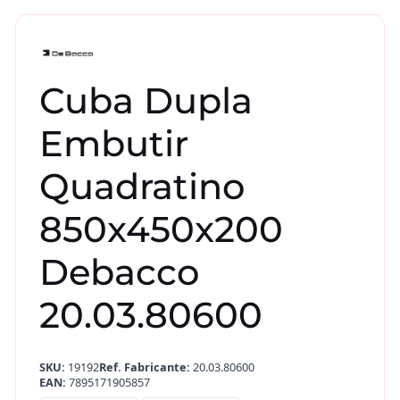
Cuba Dupla
Embutir
Quadratino
850x450x200
Debacco
20.03.80600
SKU:
19192
Ref. Fabricante:
20.03.80600
EAN:
7895171905857