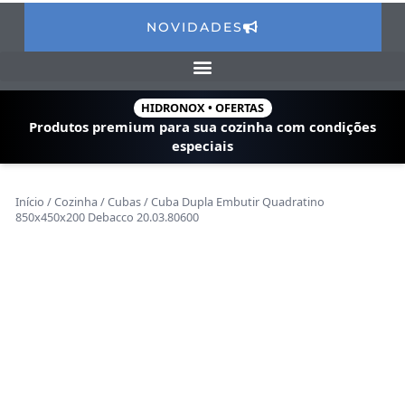
NOVIDADES
HIDRONOX • OFERTAS
Produtos premium para sua cozinha com
condições
especiais
Início
/
Cozinha
/
Cubas
/ Cuba Dupla Embutir Quadratino
850x450x200 Debacco 20.03.80600