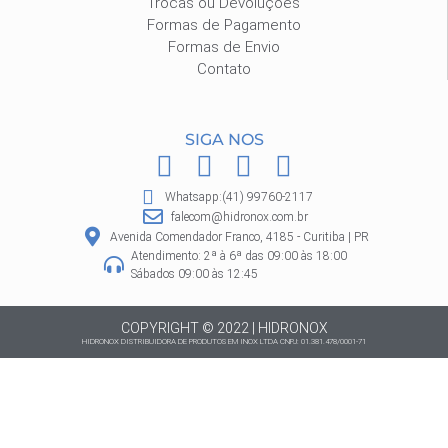
Trocas ou Devoluções
Formas de Pagamento
Formas de Envio
Contato
SIGA NOS
F
I
P
W
a
n
i
h
Whatsapp:(41) 99760-2117
c
s
n
a
falecom@hidronox.com.br
e
t
t
t
Avenida Comendador Franco, 4185 - Curitiba | PR
Atendimento: 2ª à 6ª das 09:00 às 18:00
b
a
e
s
Sábados 09:00 às 12:45
o
g
r
a
o
r
e
p
COPYRIGHT © 2022 | HIDRONOX
HIDRONOX DISTRIBUIDORA DE PRODUTOS EM INOX LTDA CNPJ: 01.381.478/0001-71
k
a
s
p
m
t