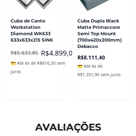
Cuba de Canto
Cuba Dupla Black
Workstation
Matte Primaccore
Diamond WK633
Semi Top Mount
633x633x215 SINK
(700x420x200mm)
Debacco
R$
4.899,00
R$
5.633,85
R$
8.111,40
💳 Até 6x de
R$
816,50
sem
💳 Até 6x de
juros
R$
1.351,90
sem juros
Adicionar ao
Adicionar ao
carrinho
carrinho
AVALIAÇÕES
Vejam o que os clientes falam da Hidronox