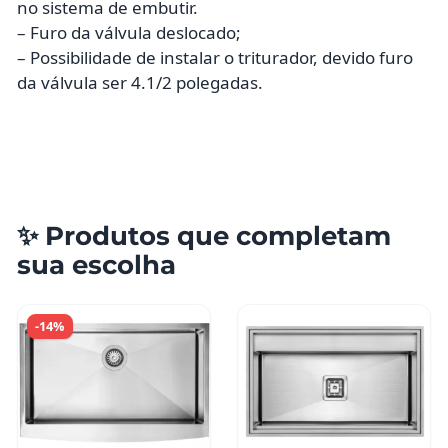
no sistema de embutir.
– Furo da válvula deslocado;
– Possibilidade de instalar o triturador, devido furo
da válvula ser 4.1/2 polegadas.
✨ Produtos que completam
sua escolha
Este
-14%
produto
tem
várias
variantes.
As