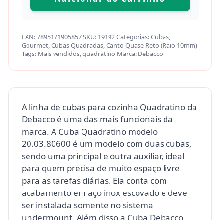
EAN:
7895171905857
SKU:
19192
Categorias:
Cubas
,
Gourmet
,
Cubas Quadradas
,
Canto Quase Reto (Raio 10mm)
Tags:
Mais vendidos
,
quadratino
Marca:
Debacco
A linha de cubas para cozinha Quadratino da
Debacco é uma das mais funcionais da
marca. A Cuba Quadratino modelo
20.03.80600 é um modelo com duas cubas,
sendo uma principal e outra auxiliar, ideal
para quem precisa de muito espaço livre
para as tarefas diárias. Ela conta com
acabamento em aço inox escovado e deve
ser instalada somente no sistema
undermount. Além disso a Cuba Debacco