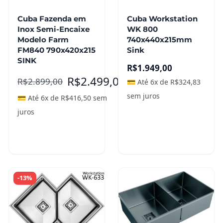
opções
Cuba Fazenda em
Cuba Workstation
podem
Inox Semi-Encaixe
WK 800
ser
Modelo Farm
740x440x215mm
escolhidas
FM840 790x420x215
Sink
na
SINK
R$
1.949,00
página
R$
2.499,00
R$
2.899,00
💳 Até 6x de
R$
324,83
do
produto
sem juros
💳 Até 6x de
R$
416,50
sem
juros
Adicionar ao
carrinho
Ver opções
-13%