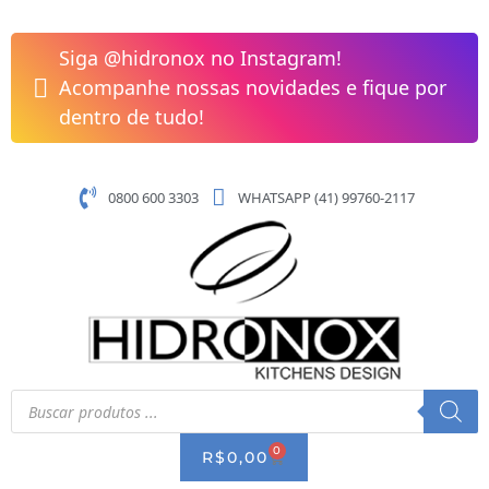
Pular
Cuba
para
Dupla
Siga @hidronox no Instagram!
o
Embutir
Acompanhe nossas novidades e fique por
conteúdo
Quadratino
dentro de tudo!
850x450x200
Debacco
20.03.80600
0800 600 3303
WHATSAPP (41) 99760-2117
quantidade
Pesquisar
produtos
0
CART
R$
0,00