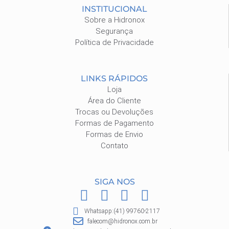
INSTITUCIONAL
Sobre a Hidronox
Segurança
Política de Privacidade
LINKS RÁPIDOS
Loja
Área do Cliente
Trocas ou Devoluções
Formas de Pagamento
Formas de Envio
Contato
SIGA NOS
F
I
P
W
a
n
i
h
Whatsapp:(41) 99760-2117
c
s
n
a
falecom@hidronox.com.br