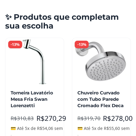
✨ Produtos que completam
sua escolha
-13%
-13%
Torneira Lavatório
Chuveiro Curvado
Mesa Fria Swan
com Tubo Parede
Lorenzetti
Cromado Flex Deca
R$
270,29
R$
278,00
R$
310,83
R$
319,70
💳 Até 5x de
R$
54,06
sem
💳 Até 5x de
R$
55,60
sem