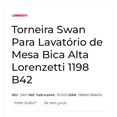
Torneira Swan
Para Lavatório de
Mesa Bica Alta
Lorenzetti 1198
B42
SKU:
29611
Ref. Fabricante:
7010252
EAN:
7896451884459
Frete Grátis*
6x sem juros