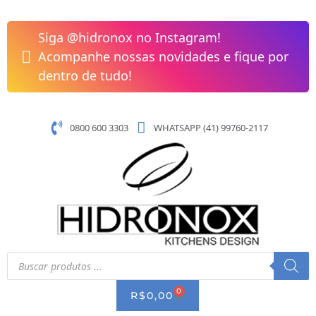
Pular
Torneira
para
Swan
Siga @hidronox no Instagram!
o
Para
Acompanhe nossas novidades e fique por
conteúdo
Lavatório
dentro de tudo!
de
Mesa
Bica
0800 600 3303
WHATSAPP (41) 99760-2117
Alta
Lorenzetti
1198
B42
quantidade
Pesquisar
produtos
0
CART
R$
0,00