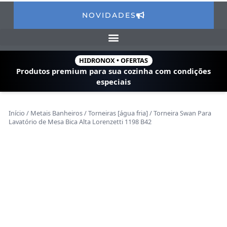
NOVIDADES
HIDRONOX • OFERTAS
Produtos premium para sua cozinha com
condições
especiais
Início
/
Metais Banheiros
/
Torneiras [água fria]
/ Torneira Swan Para
Lavatório de Mesa Bica Alta Lorenzetti 1198 B42