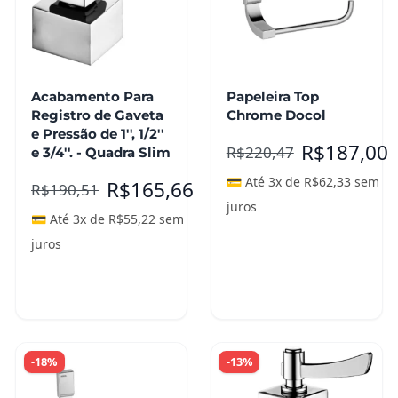
Acabamento Para
Papeleira Top
Registro de Gaveta
Chrome Docol
e Pressão de 1'', 1/2''
R$
187,00
R$
220,47
e 3/4''. - Quadra Slim
💳 Até 3x de
R$
62,33
sem
R$
165,66
R$
190,51
juros
💳 Até 3x de
R$
55,22
sem
juros
Adicionar ao
Adicionar ao
carrinho
carrinho
-18%
-13%