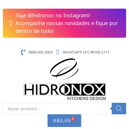
Pular
Acabamento
para
Para
Siga @hidronox no Instagram!
o
Registro
Acompanhe nossas novidades e fique por
conteúdo
de
dentro de tudo!
Gaveta
de
1
0800 600 3303
WHATSAPP (41) 99760-2117
1/2''
e
1
1/4''
Loren
Round
Lorenzetti
quantidade
Pesquisar
produtos
0
CART
R$
0,00