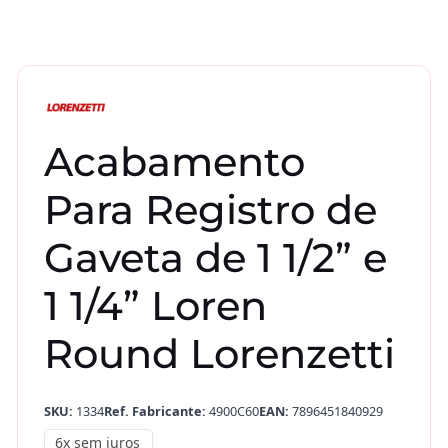
Acabamento
Para Registro de
Gaveta de 1 1/2” e
1 1/4” Loren
Round Lorenzetti
SKU:
1334
Ref. Fabricante:
4900C60
EAN:
7896451840929
6x sem juros