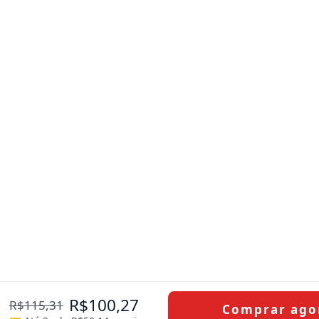
R$
100,27
R$
115,31
Comprar ago