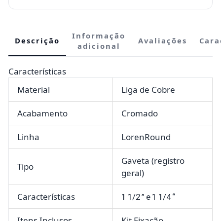
Informação
Descrição
Avaliações
Cara
adicional
Características
Material
Liga de Cobre
Acabamento
Cromado
Linha
LorenRound
Gaveta (registro
Tipo
geral)
Características
1 1/2 ” e 1 1/4 “
Itens Inclusos
Kit Fixação