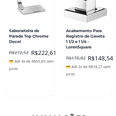
Saboneteira de
Acabamento Para
Parede Top Chrome
Registro de Gaveta
Docol
1 1/2 e 1 1/4 -
LorenSquare
R$
222,61
R$
272,52
R$
148,54
R$
170,82
💳 Até 4x de
R$
55,65
sem
💳 Até 2x de
R$
74,27
sem
juros
juros
Adicionar ao
Adicionar ao
carrinho
carrinho