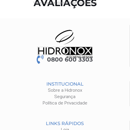
AVALIAÇÕES
Vejam o que os clientes falam da Hidronox
0800 600 3303
INSTITUCIONAL
Sobre a Hidronox
Segurança
Política de Privacidade
LINKS RÁPIDOS
Loja