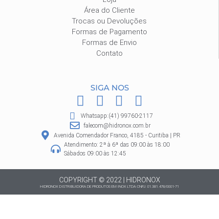
Área do Cliente
Trocas ou Devoluções
Formas de Pagamento
Formas de Envio
Contato
SIGA NOS
F
I
P
W
a
n
i
h
Whatsapp:(41) 99760-2117
c
s
n
a
falecom@hidronox.com.br
e
t
t
t
Avenida Comendador Franco, 4185 - Curitiba | PR
Atendimento: 2ª à 6ª das 09:00 às 18:00
b
a
e
s
Sábados 09:00 às 12:45
o
g
r
a
o
r
e
p
COPYRIGHT © 2022 | HIDRONOX
HIDRONOX DISTRIBUIDORA DE PRODUTOS EM INOX LTDA CNPJ: 01.381.478/0001-71
k
a
s
p
m
t