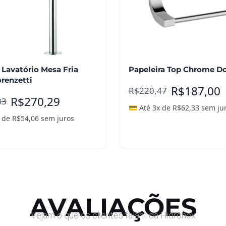
 Lavatório Mesa Fria
Papeleira Top Chrome D
renzetti
R$
187,00
R$
220,47
R$
270,29
83
💳 Até 3x de
R$
62,33
sem ju
x de
R$
54,06
sem juros
nar ao carrinho
Adicionar ao carrinho
AVALIAÇÕES
Vejam o que os clientes falam da Hidronox