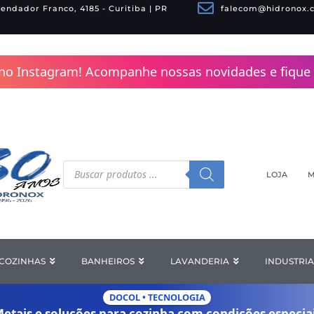
endador Franco, 4185 - Curitiba | PR
falecom@hidronox.
no Instagram! Acompanhe nossas novidades e fique 
Pesquisar
produtos
LOJA
M
COZINHAS
Open COZINHAS
BANHEIROS
Open BANHEIROS
LAVANDERIA
Open LAV
INDUSTRIA
DOCOL • TECNOLOGIA
etais e soluções para cozinha com
condições especia