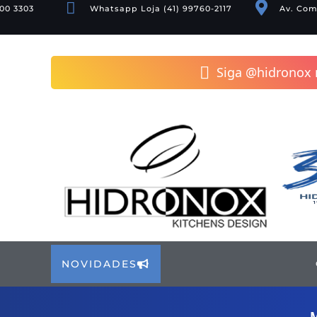
Pular
00 3303
Whatsapp Loja
(41) 99760-2117
Av. Com
para
o
conteúdo
Siga @hidronox 
NOVIDADES
M