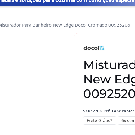
Misturador Para Banheiro New Edge Docol Cromado 00925206
Misturador
Para
Banheiro
New
Misturad
Edge
Docol
New Edg
Cromado
00925206
009252
quantidade
SKU:
27078
Ref. Fabricante:
Frete Grátis*
6x sem