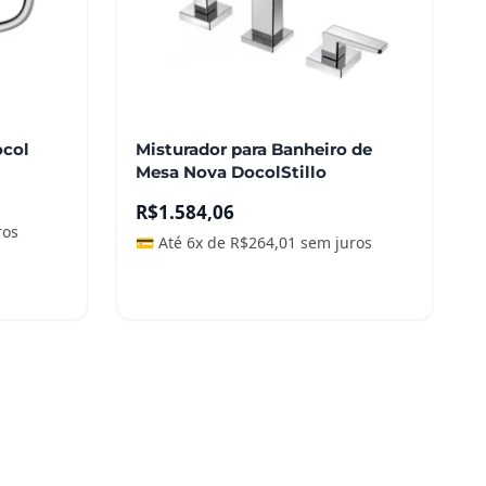
ocol
Misturador para Banheiro de
Mesa Nova DocolStillo
R$
1.584,06
ros
💳 Até 6x de
R$
264,01
sem juros
Leia mais