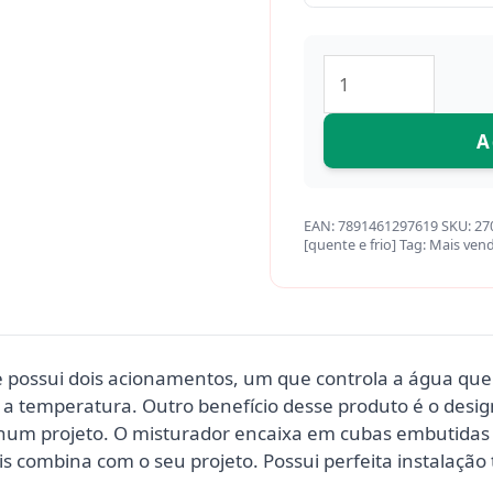
A
EAN:
7891461297619
SKU:
27
[quente e frio]
Tag:
Mais ven
possui dois acionamentos, um que controla a água quente
 temperatura. Outro benefício desse produto é o design
 num projeto. O misturador encaixa em cubas embutidas
is combina com o seu projeto. Possui perfeita instalaçã