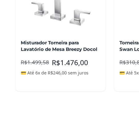
Misturador Torneira para
Torneira
Lavatório de Mesa Breezy Docol
Swan Lo
R$
1.476,00
R$
1.499,58
R$
310,
💳 Até 6x de
R$
246,00
sem juros
💳 Até 5
Leia mais
Adicio