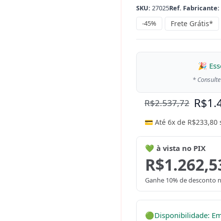
SKU:
27025
Ref. Fabricante:
-45%
Frete Grátis*
🎉 Ess
* Consulte
R$
1.
R$
2.537,72
💳 Até 6x de
R$
233,80
💚 à vista no PIX
R$
1.262,5
Ganhe 10% de desconto n
🟢
Disponibilidade: E