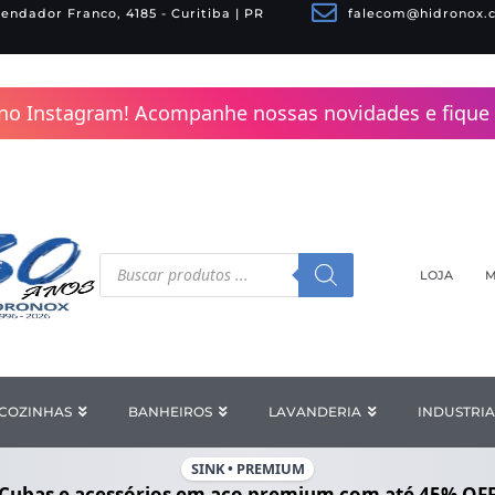
endador Franco, 4185 - Curitiba | PR
falecom@hidronox.
no Instagram! Acompanhe nossas novidades e fique 
Pesquisar
produtos
LOJA
M
COZINHAS
Open COZINHAS
BANHEIROS
Open BANHEIROS
LAVANDERIA
Open LAV
INDUSTRIA
SINK • PREMIUM
Cubas e acessórios em aço premium com
até 45% OF