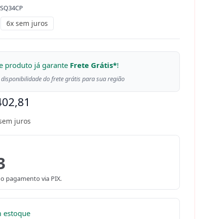
SQ34CP
6x sem juros
e produto já garante
Frete Grátis*
!
 disponibilidade do frete grátis para sua região
402,81
sem juros
3
o pagamento via PIX.
m estoque