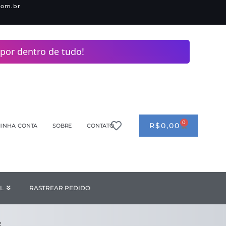
com.br
por dentro de tudo!
0
CART
R$
0,00
INHA CONTA
SOBRE
CONTATO
ANDERIA
L
Open INDUSTRIAL
RASTREAR PEDIDO
F