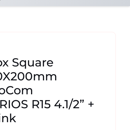
ox Square
0X200mm
doCom
IOS R15 4.1/2” +
ink