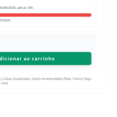
06/08/2026, até as 18h.
stoque
dicionar ao carrinho
s
,
Cubas Quadradas
,
Canto Arredondado (Raio 15mm)
Tags:
:
Sink