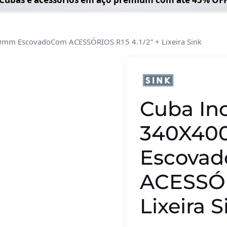
mm EscovadoCom ACESSÓRIOS R15 4.1/2” + Lixeira Sink
Cuba
Inox
Square
340X400X200mm
Cuba In
EscovadoCom
ACESSÓRIOS
340X40
R15
4.1/2''
Escova
+
ACESSÓR
Lixeira
Sink
Lixeira S
quantidade