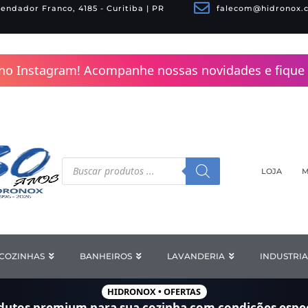
endador Franco, 4185 - Curitiba | PR
falecom@hidronox.
no Instagram! Acompanhe nossas novidades e fique 
Pesquisar
produtos
LOJA
M
COZINHAS
Open COZINHAS
BANHEIROS
Open BANHEIROS
LAVANDERIA
Open LAV
INDUSTRIA
HIDRONOX • OFERTAS
dutos premium para sua cozinha com
condições espec