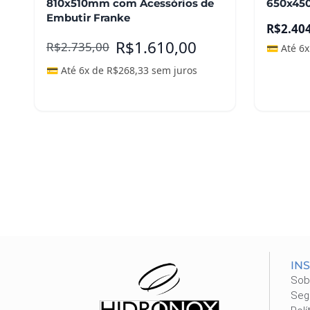
810x510mm com Acessórios de
650x45
página
Embutir Franke
do
R$
2.40
produto
R$
1.610,00
R$
2.735,00
💳 Até 6
💳 Até 6x de
R$
268,33
sem juros
Ver opções
Leia m
IN
Sob
Seg