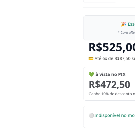
🎉 Ess
* Consulte
R$
525,0
💳 Até 6x de
R$
87,50
s
💚 à vista no PIX
R$
472,50
Ganhe 10% de desconto n
⚪
Indisponível no m