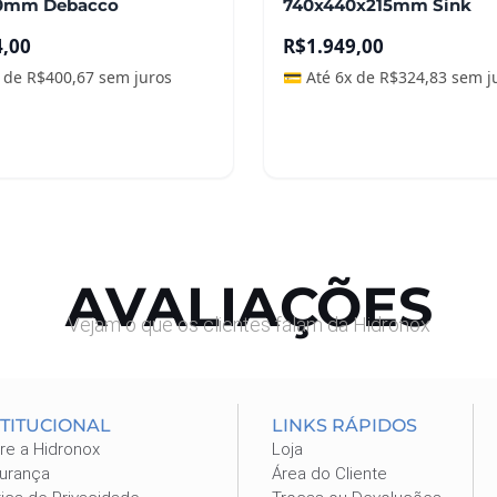
0mm Debacco
740x440x215mm Sink
página
do
4,00
R$
1.949,00
produto
x de
R$
400,67
sem juros
💳 Até 6x de
R$
324,83
sem j
ais
Ver opções
AVALIAÇÕES
Vejam o que os clientes falam da Hidronox
STITUCIONAL
LINKS RÁPIDOS
re a Hidronox
Loja
urança
Área do Cliente