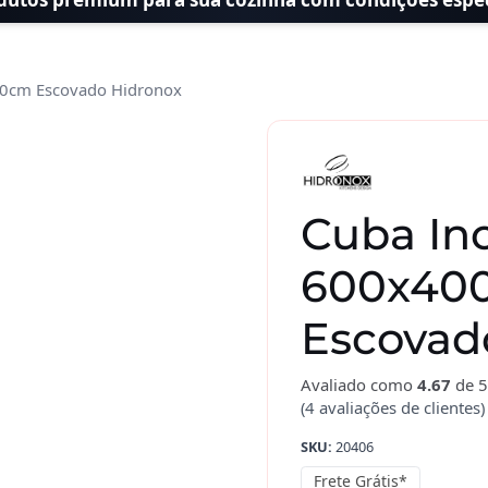
50cm Escovado Hidronox
Cuba In
600x40
Escovad
Avaliado como
4.67
de 5
(
4
avaliações de clientes)
SKU:
20406
Frete Grátis*