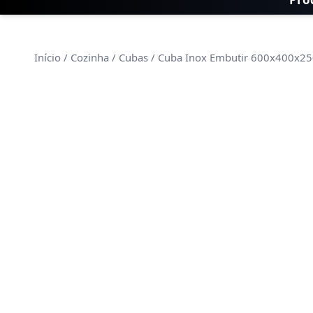
Início
/
Cozinha
/
Cubas
/ Cuba Inox Embutir 600x400x2