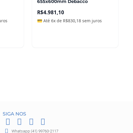
655x600mm Debacco
R$
4.981,10
uros
💳 Até 6x de
R$
830,18
sem juros
Adicionar ao carrinho
SIGA NOS
F
I
P
W
a
n
i
h
Whatsapp:(41) 99760-2117