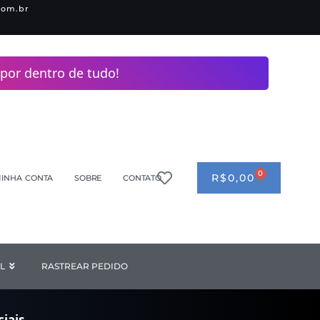
com.br
por dentro de tudo!
0
CART
R$
0,00
INHA CONTA
SOBRE
CONTATO
ANDERIA
L
Open INDUSTRIAL
RASTREAR PEDIDO
iais