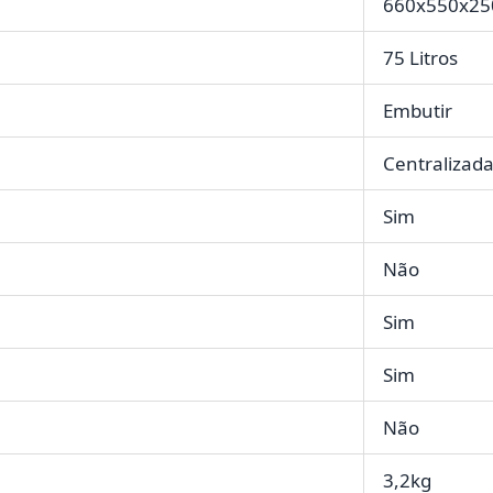
660x550x2
75 Litros
Embutir
Centralizad
Sim
Não
Sim
Sim
Não
3,2kg