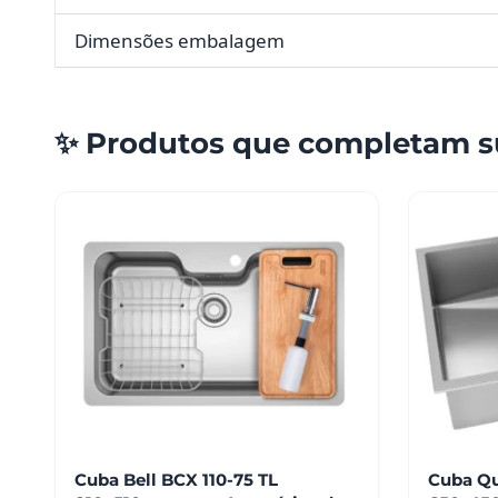
Dimensões embalagem
✨ Produtos que completam s
Este
produto
tem
várias
variantes.
As
opções
podem
ser
escolhidas
na
Cuba Bell BCX 110-75 TL
Cuba Qu