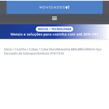
NOVIDADES
DOCOL • TECNOLOGIA
Metais e soluções para cozinha com
até 30% OFF
Início
/
Cozinha
/
Cubas
/ Cuba DocolMassima 680x480x200mm Aço
Escovado de Sobrepor/Embutir 01611516