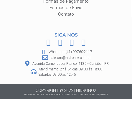
Formas de Pagamento
Formas de Envio
Contato
SIGA NOS
F
I
P
W
a
n
i
h
Whatsapp:(41) 99760-2117
c
s
n
a
falecom@hidronox.com.br
e
t
t
t
Avenida Comendador Franco, 4185 - Curitiba | PR
Atendimento: 2ª à 6ª das 09:00 às 18:00
b
a
e
s
Sábados 09:00 às 12:45
o
g
r
a
o
r
e
p
COPYRIGHT © 2022 | HIDRONOX
HIDRONOX DISTRIBUIDORA DE PRODUTOS EM INOX LTDA CNPJ: 01.381.478/0001-71
k
a
s
p
m
t