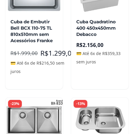
variantes.
As
opções
Cuba de Embutir
Cuba Quadratino
podem
Bell BCX 110-75 TL
400 450x450mm
ser
810x510mm sem
Debacco
escolhidas
Acessórios Franke
R$
2.156,00
na
R$
1.299,00
R$
1.999,00
página
💳 Até 6x de
R$
359,33
do
sem juros
💳 Até 6x de
R$
216,50
sem
produto
juros
Ver opções
Leia mais
-23%
-13%