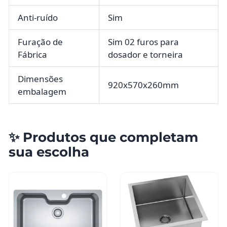
Anti-ruído
Sim
Furação de
Sim 02 furos para
Fábrica
dosador e torneira
Dimensões
920x570x260mm
embalagem
✨ Produtos que completam
sua escolha
Este
produto
tem
várias