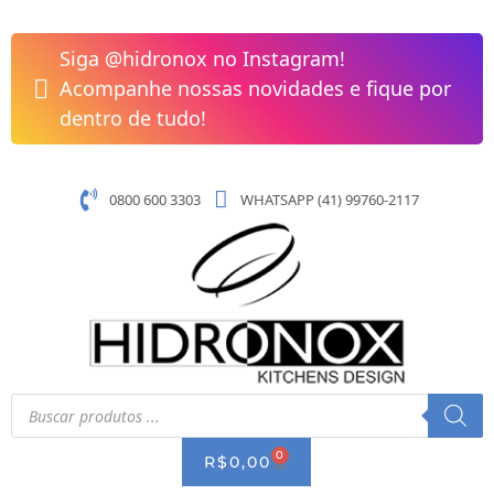
Pular
Cuba
para
DocolMassima
Siga @hidronox no Instagram!
o
680x480x200mm
Acompanhe nossas novidades e fique por
conteúdo
Aço
dentro de tudo!
Escovado
de
Sobrepor/Embutir
0800 600 3303
WHATSAPP (41) 99760-2117
01611516
quantidade
Pesquisar
produtos
0
CART
R$
0,00