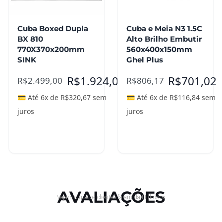
Cuba Boxed Dupla
Cuba e Meia N3 1.5C
BX 810
Alto Brilho Embutir
770X370x200mm
560x400x150mm
SINK
Ghel Plus
R$
1.924,00
R$
701,02
R$
2.499,00
R$
806,17
💳 Até 6x de
R$
320,67
sem
💳 Até 6x de
R$
116,84
sem
juros
juros
Adicionar ao
carrinho
Leia mais
AVALIAÇÕES
Vejam o que os clientes falam da Hidronox