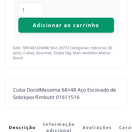
Adicionar ao carrinho
EAN:
7891461474096
SKU:
26772
Categorias:
Hidronox 30
anos
,
Cubas
,
Gourmet
,
Dupla
Tag:
Mais vendidos
Marca:
Docol
Cuba DocolMassima 68×48 Aço Escovado de
Sobrepor/Embutir 01611516
Informação
Descrição
Avaliações
Cara
adicional