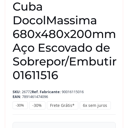
Cuba
DocolMassima
680x480x200mm
Aço Escovado de
Sobrepor/Embutir
01611516
SKU:
26772
Ref. Fabricante:
90016115016
EAN:
7891461474096
-30%
-30%
Frete Grátis*
6x sem juros