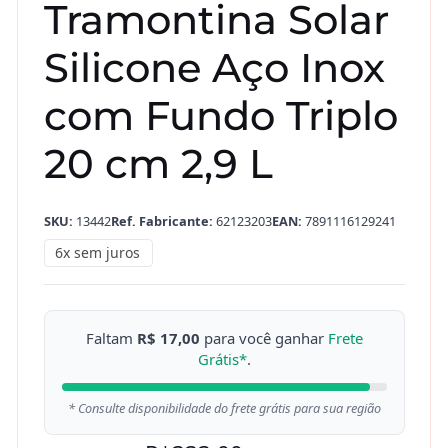
Tramontina Solar
Silicone Aço Inox
com Fundo Triplo
20 cm 2,9 L
SKU:
13442
Ref. Fabricante:
62123203
EAN:
7891116129241
6x sem juros
Faltam
R$ 17,00
para você ganhar
Frete
Grátis*
.
* Consulte disponibilidade do frete grátis para sua região