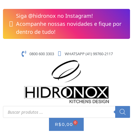
Pular
Caçarola
para
Rasa
Siga @hidronox no Instagram!
o
Tramontina
Acompanhe nossas novidades e fique por
conteúdo
Solar
dentro de tudo!
Silicone
Aço
Inox
0800 600 3303
WHATSAPP (41) 99760-2117
com
Fundo
Triplo
20
cm
2,9
L
quantidade
Pesquisar
produtos
0
CART
R$
0,00