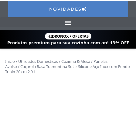
NOVIDADES
HIDRONOX • OFERTAS
Produtos premium para sua cozinha com
até 13% OFF
Início
/
Utilidades Domésticas
/
Cozinha & Mesa
/
Panelas
Avulso
/ Caçarola Rasa Tramontina Solar Silicone Aço Inox com Fundo
Triplo 20 cm 2,9 L