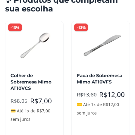
sua escolha
-13%
-13%
Colher de
Faca de Sobremesa
Sobremesa Mimo
Mimo AT10VFS
AT10VCS
R$
12,00
R$
13,80
R$
7,00
R$
8,05
💳 Até 1x de
R$
12,00
💳 Até 1x de
R$
7,00
sem juros
sem juros
Adicionar ao
Adicionar ao