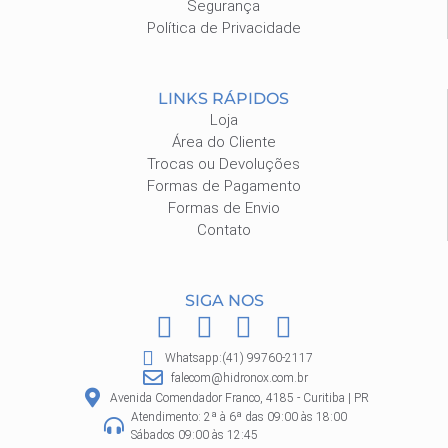
Segurança
Política de Privacidade
LINKS RÁPIDOS
Loja
Área do Cliente
Trocas ou Devoluções
Formas de Pagamento
Formas de Envio
Contato
SIGA NOS
F
I
P
W
a
n
i
h
Whatsapp:(41) 99760-2117
c
s
n
a
falecom@hidronox.com.br
e
t
t
t
Avenida Comendador Franco, 4185 - Curitiba | PR
Atendimento: 2ª à 6ª das 09:00 às 18:00
b
a
e
s
Sábados 09:00 às 12:45