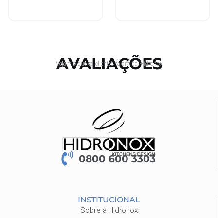
carrinho
carrinho
AVALIAÇÕES
Vejam o que os clientes falam da Hidronox
0800 600 3303
INSTITUCIONAL
Sobre a Hidronox