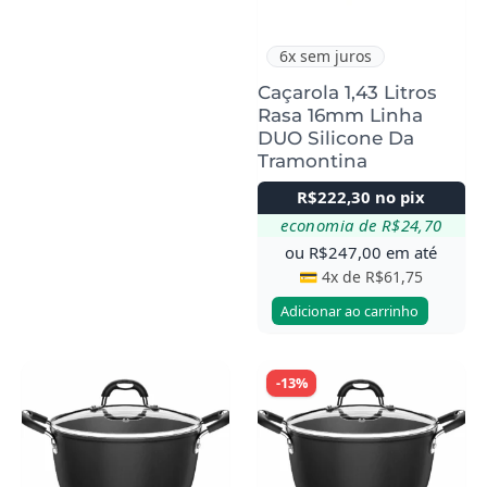
6x sem juros
Caçarola 1,43 Litros
Rasa 16mm Linha
DUO Silicone Da
Tramontina
R$
222,30
no pix
economia de
R$
24,70
ou
R$
247,00
em até
💳 4x de
R$
61,75
Adicionar ao carrinho
-13%