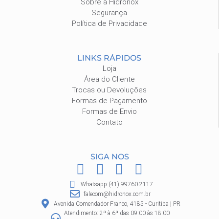
Sobre a Hidronox
Segurança
Política de Privacidade
LINKS RÁPIDOS
Loja
Área do Cliente
Trocas ou Devoluções
Formas de Pagamento
Formas de Envio
Contato
SIGA NOS
F
I
P
W
a
n
i
h
Whatsapp:(41) 99760-2117
c
s
n
a
falecom@hidronox.com.br
e
t
t
t
Avenida Comendador Franco, 4185 - Curitiba | PR
Atendimento: 2ª à 6ª das 09:00 às 18:00