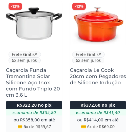
-13%
-13%
Frete Grátis*
Frete Grátis*
6x sem juros
6x sem juros
Caçarola Funda
Caçarola Le Cook
Tramontina Solar
20cm com Pegadores
Silicone Aço Inox
de Silicone Indução
com Fundo Triplo 20
cm 3,6 L
R$
322,20
no pix
R$
372,60
no pix
economia de
R$
35,80
economia de
R$
41,40
ou
R$
358,00
em até
ou
R$
414,00
em até
💳 6x de
R$
59,67
💳 6x de
R$
69,00