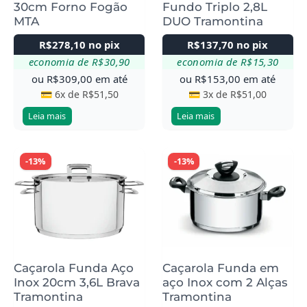
30cm Forno Fogão
Fundo Triplo 2,8L
MTA
DUO Tramontina
R$
278,10
no pix
R$
137,70
no pix
economia de
R$
30,90
economia de
R$
15,30
ou
R$
309,00
em até
ou
R$
153,00
em até
💳 6x de
R$
51,50
💳 3x de
R$
51,00
Leia mais
Leia mais
-13%
-13%
Caçarola Funda Aço
Caçarola Funda em
Inox 20cm 3,6L Brava
aço Inox com 2 Alças
Tramontina
Tramontina