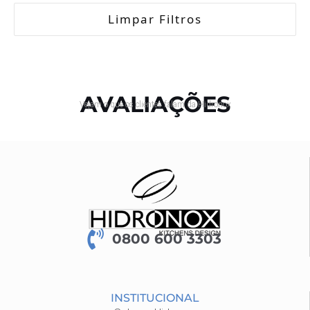
Limpar Filtros
AVALIAÇÕES
Vejam o que os clientes falam da Hidronox
0800 600 3303
INSTITUCIONAL