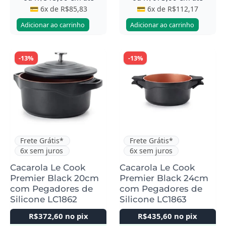
💳 6x de
R$
85,83
💳 6x de
R$
112,17
Adicionar ao carrinho
Adicionar ao carrinho
-13%
-13%
Frete Grátis*
Frete Grátis*
6x sem juros
6x sem juros
Cacarola Le Cook
Cacarola Le Cook
Premier Black 20cm
Premier Black 24cm
com Pegadores de
com Pegadores de
Silicone LC1862
Silicone LC1863
R$
372,60
no pix
R$
435,60
no pix