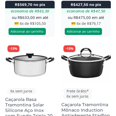
R$
569,70
no pix
R$
427,50
no pix
economia de
R$
63,30
economia de
R$
47,50
ou
R$
633,00
em até
ou
R$
475,00
em até
💳 6x de
R$
105,50
💳 6x de
R$
79,17
Adicionar ao carrinho
Adicionar ao carrinho
-13%
-13%
6x sem juros
Frete Grátis*
6x sem juros
Caçarola Rasa
Caçarola Tramontina
Tramontina Solar
Mônaco Induction
Silicone Aço Inox
Antiaderente Starflon
com Fundo Triplo 20