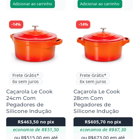
Adicionar ao carrinho
Adicionar ao carrinho
-14%
-14%
Frete Grátis*
Frete Grátis*
6x sem juros
6x sem juros
Caçarola Le Cook
Caçarola Le Cook
24cm Com
28cm Com
Pegadores de
Pegadores de
Silicone Indução
Silicone Indução
R$
463,50
no pix
R$
605,70
no pix
economia de
R$
51,50
economia de
R$
67,30
ou
R$
515,00
em até
ou
R$
673,00
em até