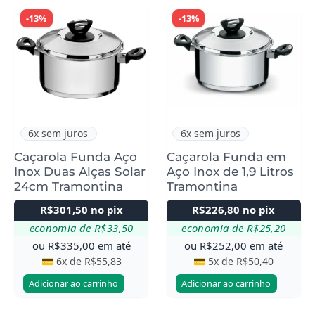
-13%
-13%
6x sem juros
6x sem juros
Caçarola Funda Aço
Caçarola Funda em
Inox Duas Alças Solar
Aço Inox de 1,9 Litros
24cm Tramontina
Tramontina
R$
301,50
no pix
R$
226,80
no pix
economia de
R$
33,50
economia de
R$
25,20
ou
R$
335,00
em até
ou
R$
252,00
em até
💳 6x de
R$
55,83
💳 5x de
R$
50,40
Adicionar ao carrinho
Adicionar ao carrinho