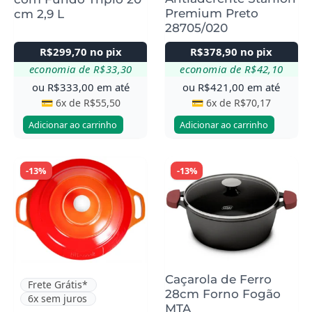
Premium Preto
cm 2,9 L
28705/020
R$
299,70
no pix
R$
378,90
no pix
economia de
R$
33,30
economia de
R$
42,10
ou
R$
333,00
em até
ou
R$
421,00
em até
💳 6x de
R$
55,50
💳 6x de
R$
70,17
Adicionar ao carrinho
Adicionar ao carrinho
-13%
-13%
Caçarola de Ferro
Frete Grátis*
28cm Forno Fogão
6x sem juros
MTA