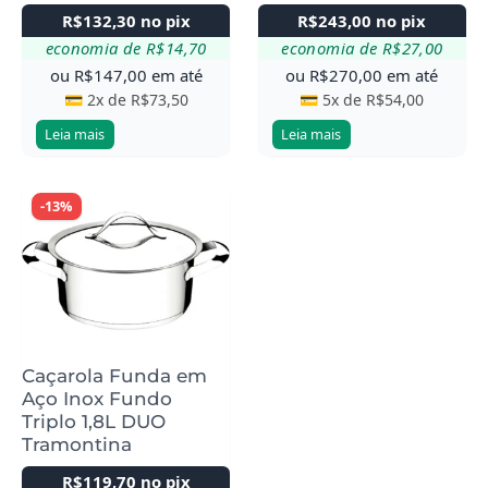
R$
132,30
no pix
R$
243,00
no pix
economia de
R$
14,70
economia de
R$
27,00
ou
R$
147,00
em até
ou
R$
270,00
em até
💳 2x de
R$
73,50
💳 5x de
R$
54,00
Leia mais
Leia mais
-13%
Caçarola Funda em
Aço Inox Fundo
Triplo 1,8L DUO
Tramontina
R$
119,70
no pix