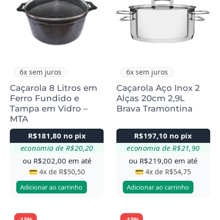
6x sem juros
6x sem juros
Caçarola 8 Litros em
Caçarola Aço Inox 2
Ferro Fundido e
Alças 20cm 2,9L
Tampa em Vidro –
Brava Tramontina
MTA
R$
181,80
no pix
R$
197,10
no pix
economia de
R$
20,20
economia de
R$
21,90
ou
R$
202,00
em até
ou
R$
219,00
em até
💳 4x de
R$
50,50
💳 4x de
R$
54,75
Adicionar ao carrinho
Adicionar ao carrinho
-13%
-13%