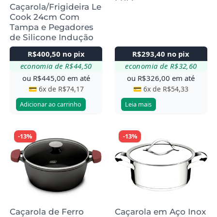
Caçarola/Frigideira Le
Cook 24cm Com
Tampa e Pegadores
de Silicone Indução
R$
400,50
no pix
R$
293,40
no pix
economia de
R$
44,50
economia de
R$
32,60
ou
R$
445,00
em até
ou
R$
326,00
em até
💳 6x de
R$
74,17
💳 6x de
R$
54,33
Adicionar ao carrinho
Leia mais
-13%
-13%
Caçarola de Ferro
Caçarola em Aço Inox