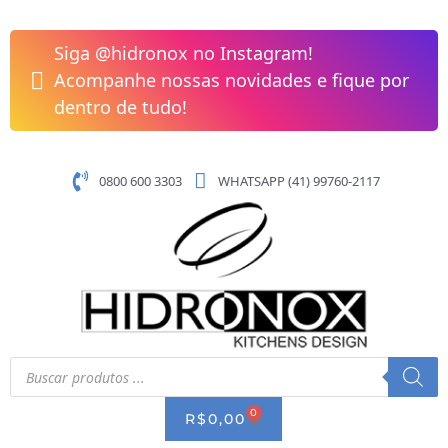
Pular
para
Siga @hidronox no Instagram!
o
Acompanhe nossas novidades e fique por
conteúdo
dentro de tudo!
0800 600 3303
WHATSAPP (41) 99760-2117
Pesquisar
produtos
0
CART
R$
0,00