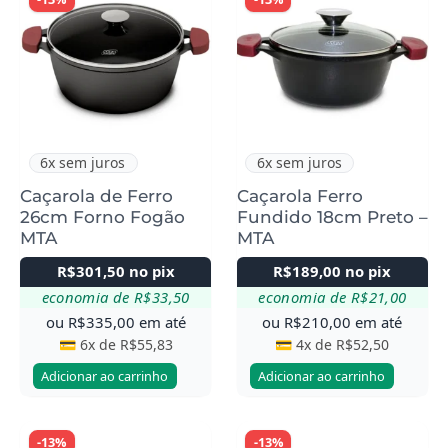
6x sem juros
6x sem juros
Caçarola de Ferro
Caçarola Ferro
26cm Forno Fogão
Fundido 18cm Preto –
MTA
MTA
R$
301,50
no pix
R$
189,00
no pix
economia de
R$
33,50
economia de
R$
21,00
ou
R$
335,00
em até
ou
R$
210,00
em até
💳 6x de
R$
55,83
💳 4x de
R$
52,50
Adicionar ao carrinho
Adicionar ao carrinho
-13%
-13%