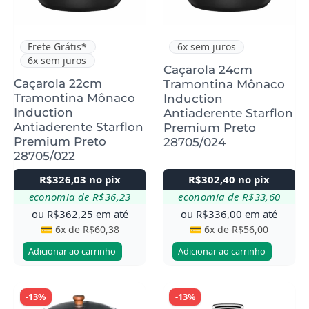
Frete Grátis*
6x sem juros
6x sem juros
Caçarola 24cm
Caçarola 22cm
Tramontina Mônaco
Tramontina Mônaco
Induction
Induction
Antiaderente Starflon
Antiaderente Starflon
Premium Preto
Premium Preto
28705/024
28705/022
R$
326,03
no pix
R$
302,40
no pix
economia de
R$
36,23
economia de
R$
33,60
ou
R$
362,25
em até
ou
R$
336,00
em até
💳 6x de
R$
60,38
💳 6x de
R$
56,00
Adicionar ao carrinho
Adicionar ao carrinho
-13%
-13%