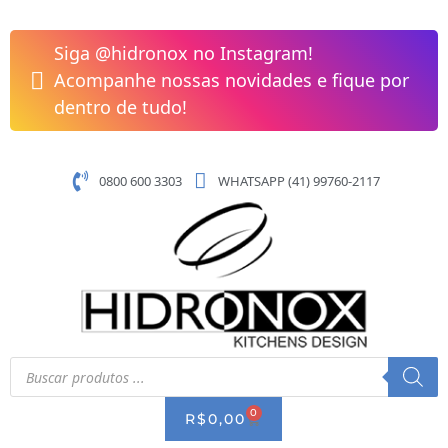
Pular
Batedor
para
Profissional
Siga @hidronox no Instagram!
o
Inox
Acompanhe nossas novidades e fique por
conteúdo
42,5cm
dentro de tudo!
Top
Pratic
Brinox
0800 600 3303
WHATSAPP (41) 99760-2117
quantidade
Pesquisar
produtos
0
CART
R$
0,00