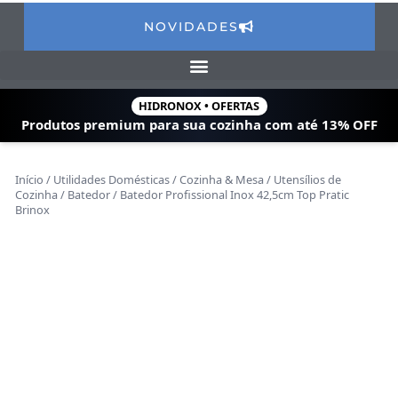
NOVIDADES
HIDRONOX • OFERTAS
Produtos premium para sua cozinha com
até 13% OFF
Início
/
Utilidades Domésticas
/
Cozinha & Mesa
/
Utensílios de
Cozinha
/
Batedor
/ Batedor Profissional Inox 42,5cm Top Pratic
Brinox