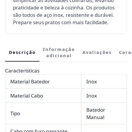
simplificar as atividades culinárias, levando
praticidade e beleza à cozinha. Os produtos
são todos de aço inox, resistente e durável.
Prepare seus pratos com mais facilidade.
Informação
Descrição
Avaliações
Cara
adicional
Características
Material Batedor
Inox
Material Cabo
Inox
Batedor
Tipo
Manual
Cabo com furo passante