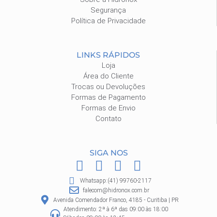
Segurança
Política de Privacidade
LINKS RÁPIDOS
Loja
Área do Cliente
Trocas ou Devoluções
Formas de Pagamento
Formas de Envio
Contato
SIGA NOS
F
I
P
W
a
n
i
h
Whatsapp:(41) 99760-2117
c
s
n
a
falecom@hidronox.com.br
e
t
t
t
Avenida Comendador Franco, 4185 - Curitiba | PR
Atendimento: 2ª à 6ª das 09:00 às 18:00