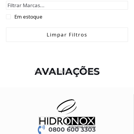
Em estoque
Limpar Filtros
AVALIAÇÕES
Vejam o que os clientes falam da Hidronox
0800 600 3303