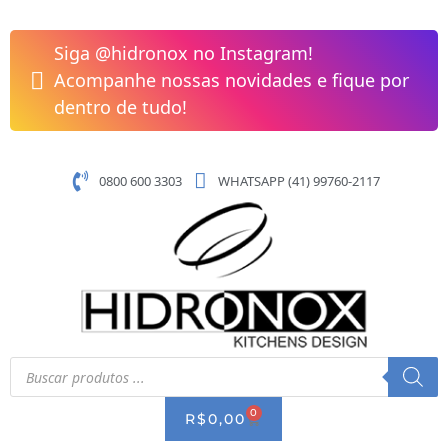
Pular
para
Siga @hidronox no Instagram!
o
Acompanhe nossas novidades e fique por
conteúdo
dentro de tudo!
0800 600 3303
WHATSAPP (41) 99760-2117
Pesquisar
produtos
0
CART
R$
0,00