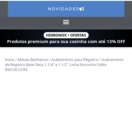
NOVIDADES
HIDRONOX • OFERTAS
Produtos premium para sua cozinha com
até 13% OFF
Início
/
Metais Banheiros
/
Acabamento para Registro
/ Acabamento
de Registro Base Deca 1.1/4″ e 1.1/2″ Linha Noronha Celite
B5013CUCR0