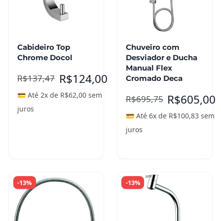
Cabideiro Top
Chuveiro com
Chrome Docol
Desviador e Ducha
Manual Flex
R$
124,00
R$
137,47
Cromado Deca
💳 Até 2x de
R$
62,00
sem
R$
605,00
R$
695,75
juros
💳 Até 6x de
R$
100,83
sem
juros
Adicionar ao
carrinho
Leia mais
-13%
-13%