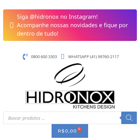
Pular
Acabamento
para
de
Siga @hidronox no Instagram!
o
Registro
Acompanhe nossas novidades e fique por
conteúdo
Base
dentro de tudo!
Deca
1.1/4"
e
0800 600 3303
WHATSAPP (41) 99760-2117
1.1/2"
Linha
Noronha
Celite
B5013CUCR0
quantidade
Pesquisar
produtos
0
CART
R$
0,00