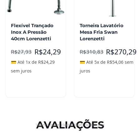
Flexível Trançado
Torneira Lavatório
Inox A Pressão
Mesa Fria Swan
40cm Lorenzetti
Lorenzetti
R$
24,29
R$
270,29
R$
27,93
R$
310,83
💳 Até 1x de
R$
24,29
💳 Até 5x de
R$
54,06
sem
sem juros
juros
Adicionar ao
Leia mais
carrinho
AVALIAÇÕES
Vejam o que os clientes falam da Hidronox