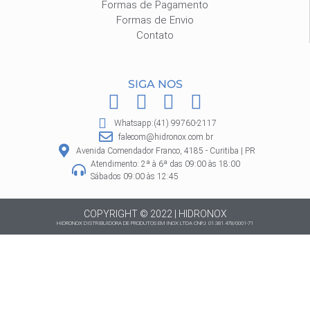
Formas de Pagamento
Formas de Envio
Contato
SIGA NOS
F
I
P
W
a
n
i
h
Whatsapp:(41) 99760-2117
c
s
n
a
falecom@hidronox.com.br
e
t
t
t
Avenida Comendador Franco, 4185 - Curitiba | PR
Atendimento: 2ª à 6ª das 09:00 às 18:00
b
a
e
s
Sábados 09:00 às 12:45
o
g
r
a
o
r
e
p
COPYRIGHT © 2022 | HIDRONOX
HIDRONOX DISTRIBUIDORA DE PRODUTOS EM INOX LTDA CNPJ: 01.381.478/0001-71
k
a
s
p
m
t