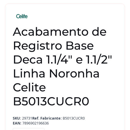
Acabamento de
Registro Base
Deca 1.1/4″ e 1.1/2″
Linha Noronha
Celite
B5013CUCR0
SKU:
29731
Ref. Fabricante:
B5013CUCR0
EAN:
7896902196636