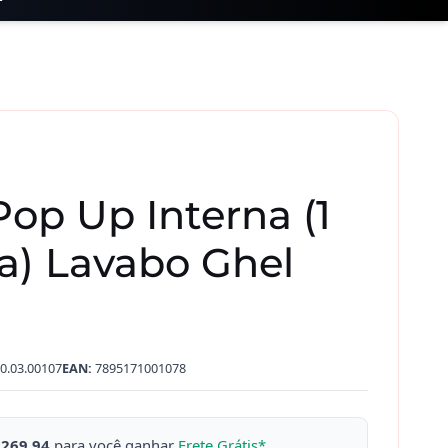
Pop Up Interna (1
a) Lavabo Ghel
0.03.00107
EAN:
7895171001078
 269,94
para você ganhar
Frete Grátis*
.