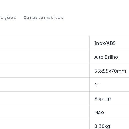
iações
Características
Inox/ABS
Alto Brilho
55x55x70mm
1″
Pop Up
Não
0,30kg