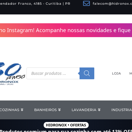
endador Franco, 4185 - Curitiba | PR
falecom@hidronox.
no Instagram! Acompanhe nossas novidades e fique 
Pesquisar
produtos
LOJA
M
COZINHAS
Open COZINHAS
BANHEIROS
Open BANHEIROS
LAVANDERIA
Open LAV
INDUSTRIA
HIDRONOX • OFERTAS
Produtos premium para sua cozinha com
até 13% OF