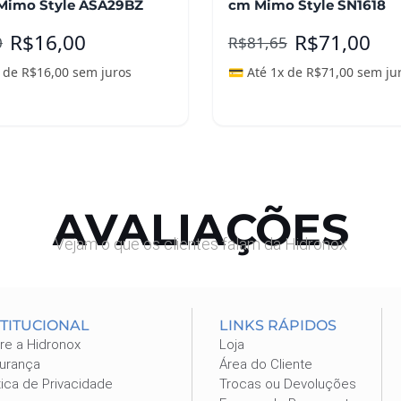
Mimo Style ASA29BZ
cm Mimo Style SN1618
R$
16,00
R$
71,00
0
R$
81,65
x de
R$
16,00
sem juros
💳 Até 1x de
R$
71,00
sem ju
ais
Leia mais
AVALIAÇÕES
Vejam o que os clientes falam da Hidronox
STITUCIONAL
LINKS RÁPIDOS
re a Hidronox
Loja
urança
Área do Cliente
tica de Privacidade
Trocas ou Devoluções