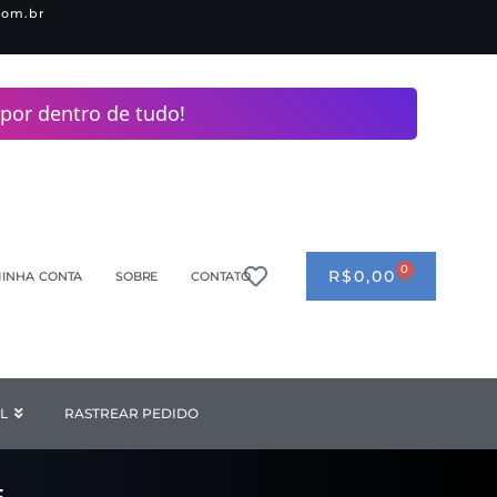
com.br
por dentro de tudo!
0
CART
R$
0,00
INHA CONTA
SOBRE
CONTATO
ANDERIA
L
Open INDUSTRIAL
RASTREAR PEDIDO
F