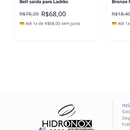
Bell saída para Ladrão
Bronze 
R$
68,00
R$
78,20
R$
18,4
💳 Até 1x de
R$
68,00
sem juros
💳 Até 1
Adicionar ao carrinho
Leia m
IN
Sob
Seg
Polí