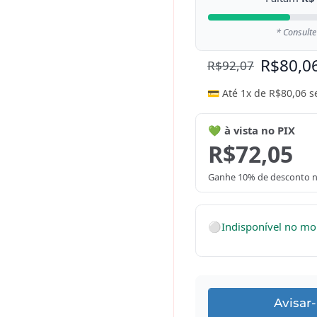
* Consulte
R$
80,0
R$
92,07
💳 Até 1x de
R$
80,06
s
💚 à vista no PIX
R$
72,05
Ganhe 10% de desconto n
⚪
Indisponível no m
Avisar