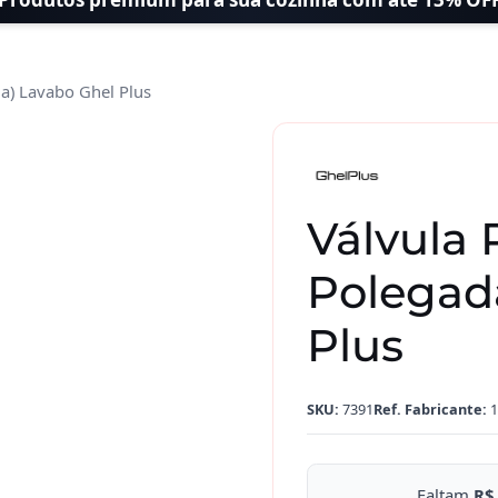
da) Lavabo Ghel Plus
Válvula 
Polegad
Plus
SKU:
7391
Ref. Fabricante:
1
Faltam
R$