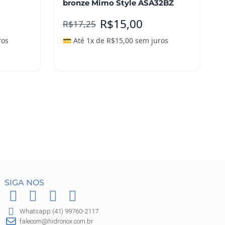
bronze Mimo Style ASA32BZ
R$
15,00
R$
17,25
ros
💳 Até 1x de
R$
15,00
sem juros
Leia mais
SIGA NOS
F
I
P
W
a
n
i
h
Whatsapp:(41) 99760-2117
c
s
n
a
falecom@hidronox.com.br