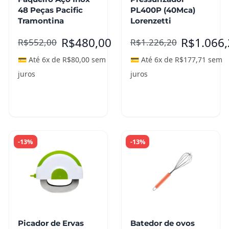
48 Peças Pacific
PL400P (40Mca)
Tramontina
Lorenzetti
R$
480,00
R$
1.066
R$
552,00
R$
1.226,20
💳 Até 6x de
R$
80,00
sem
💳 Até 6x de
R$
177,71
sem
juros
juros
Adicionar ao
carrinho
Leia mais
-13%
-13%
Picador de Ervas
Batedor de ovos