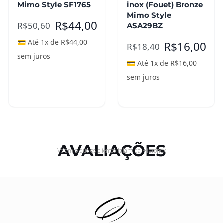
Mimo Style SF1765
inox (Fouet) Bronze
Mimo Style
R$
44,00
R$
50,60
ASA29BZ
💳 Até 1x de
R$
44,00
R$
16,00
R$
18,40
sem juros
💳 Até 1x de
R$
16,00
sem juros
Adicionar ao
carrinho
Leia mais
AVALIAÇÕES
Vejam o que os clientes falam da Hidronox