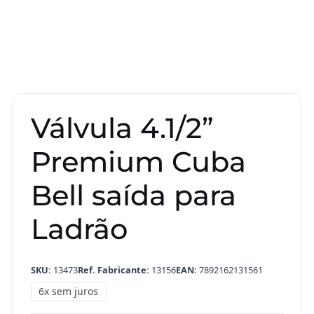
Válvula 4.1/2”
Premium Cuba
Bell saída para
Ladrão
SKU:
13473
Ref. Fabricante:
13156
EAN:
7892162131561
6x sem juros