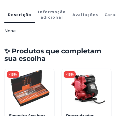
Informação
Descrição
Avaliações
Cara
adicional
None
✨ Produtos que completam
sua escolha
-13%
-13%
Faqueiro Aço Inox
Pressurizador