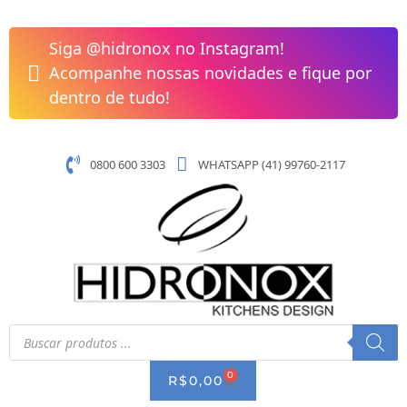
Pular
Válvula
para
4.1/2''
Siga @hidronox no Instagram!
o
Premium
Acompanhe nossas novidades e fique por
conteúdo
Cuba
dentro de tudo!
Bell
saída
para
0800 600 3303
WHATSAPP (41) 99760-2117
Ladrão
quantidade
Pesquisar
produtos
0
CART
R$
0,00