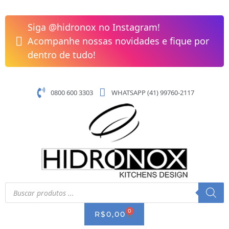
Pular
Triturador
para
de
Siga @hidronox no Instagram!
o
Residuos
Acompanhe nossas novidades e fique por
conteúdo
de
dentro de tudo!
Alimentos
Franke
Slim
0800 600 3303
WHATSAPP (41) 99760-2117
50
0,55HP
220V
18775
quantidade
Pesquisar
produtos
0
CART
R$
0,00