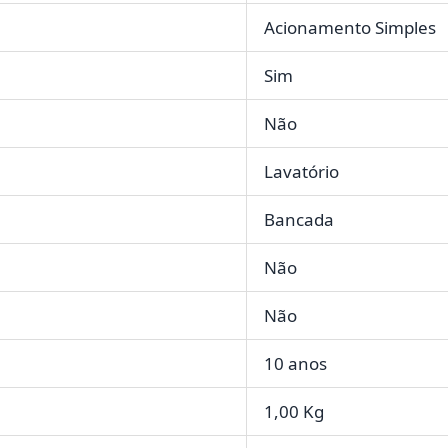
Acionamento Simples
Sim
Não
Lavatório
Bancada
Não
Não
10 anos
1,00 Kg