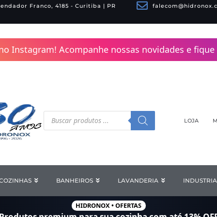
endador Franco, 4185 - Curitiba | PR
falecom@hidronox.
no Instagram! Acompanhe nossas novidades e fique 
Pesquisar
produtos
LOJA
M
COZINHAS
Open COZINHAS
BANHEIROS
Open BANHEIROS
LAVANDERIA
Open LAV
INDUSTRIA
HIDRONOX • OFERTAS
Produtos premium para sua cozinha com
até 13% OF