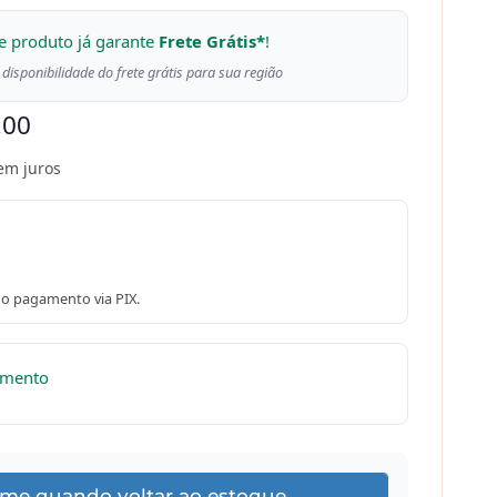
e produto já garante
Frete Grátis*
!
 disponibilidade do frete grátis para sua região
,00
em juros
o pagamento via PIX.
omento
-me quando voltar ao estoque