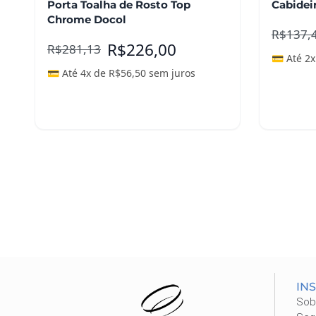
Porta Toalha de Rosto Top
Cabidei
Chrome Docol
R$
137,
R$
226,00
R$
281,13
💳 Até 2
💳 Até 4x de
R$
56,50
sem juros
Adicionar ao carrinho
Adicio
IN
Sob