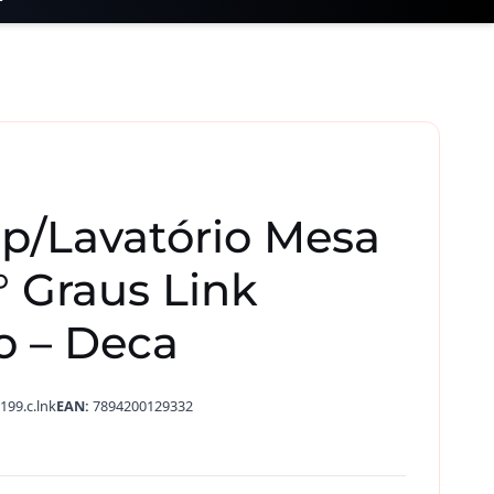
 p/Lavatório Mesa
 Graus Link
 – Deca
199.c.lnk
EAN:
7894200129332