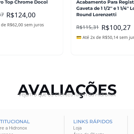
ro Top Chrome Docol
Acabamento Para Regist
Gaveta de 1 1/2'' e 1 1/4'' 
R$
124,00
47
Round Lorenzetti
x de
R$
62,00
sem juros
R$
100,27
R$
115,31
💳 Até 2x de
R$
50,14
sem ju
nar ao carrinho
Adicionar ao carrinho
AVALIAÇÕES
Vejam o que os clientes falam da Hidronox
STITUCIONAL
LINKS RÁPIDOS
re a Hidronox
Loja