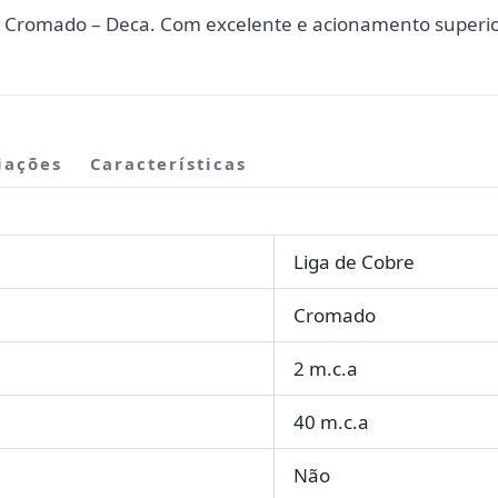
k Cromado – Deca. Com excelente e acionamento superior
iações
Características
Liga de Cobre
Cromado
2 m.c.a
40 m.c.a
Não