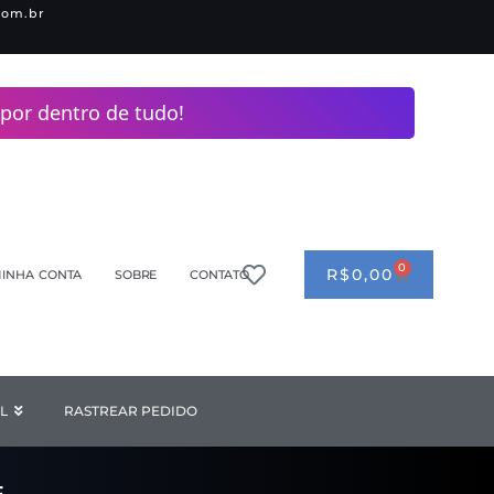
com.br
por dentro de tudo!
0
CART
R$
0,00
INHA CONTA
SOBRE
CONTATO
ANDERIA
L
Open INDUSTRIAL
RASTREAR PEDIDO
F