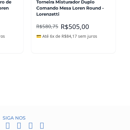
ro de
Torneira Misturador Duplo
Loren
Comando Mesa Loren Round -
Lorenzetti
R$
505,00
R$
580,75
ros
💳 Até 6x de
R$
84,17
sem juros
Leia mais
SIGA NOS
F
I
P
W