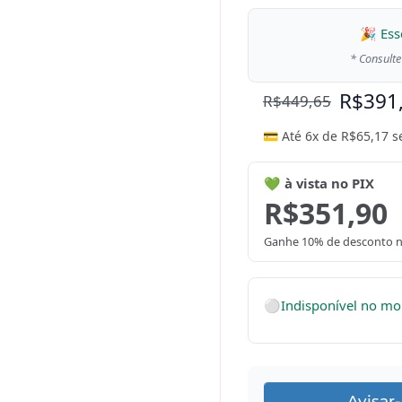
🎉 Ess
* Consulte
R$
391
R$
449,65
💳 Até 6x de
R$
65,17
s
💚 à vista no PIX
R$
351,90
Ganhe 10% de desconto n
⚪
Indisponível no m
Avisar