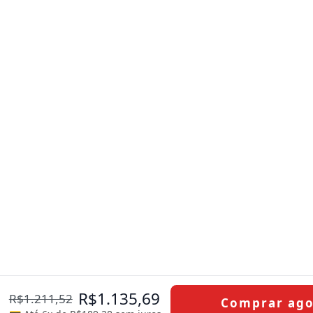
R$
1.135,69
R$
1.211,52
Comprar ag