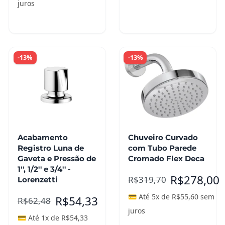
juros
Leia mais
Leia mais
-13%
-13%
Acabamento
Chuveiro Curvado
Registro Luna de
com Tubo Parede
Gaveta e Pressão de
Cromado Flex Deca
1'', 1/2'' e 3/4'' -
R$
278,00
R$
319,70
Lorenzetti
💳 Até 5x de
R$
55,60
sem
R$
54,33
R$
62,48
juros
💳 Até 1x de
R$
54,33