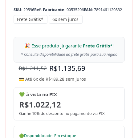
SKU:
29596
Ref. Fabricante:
00535206
EAN:
7891461120832
Frete Grátis*
6x sem juros
🎉 Esse produto já garante
Frete Grátis*
!
* Consulte disponibilidade do frete grátis para sua região
R$
1.135,69
R$
1.211,52
💳 Até 6x de
R$
189,28
sem juros
💚 à vista no PIX
R$
1.022,12
Ganhe 10% de desconto no pagamento via PIX.
🟢
Disponibilidade: Em estoque