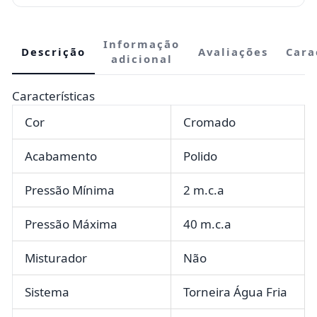
Informação
Descrição
Avaliações
Cara
adicional
Características
Cor
Cromado
Acabamento
Polido
Pressão Mínima
2 m.c.a
Pressão Máxima
40 m.c.a
Misturador
Não
Sistema
Torneira Água Fria