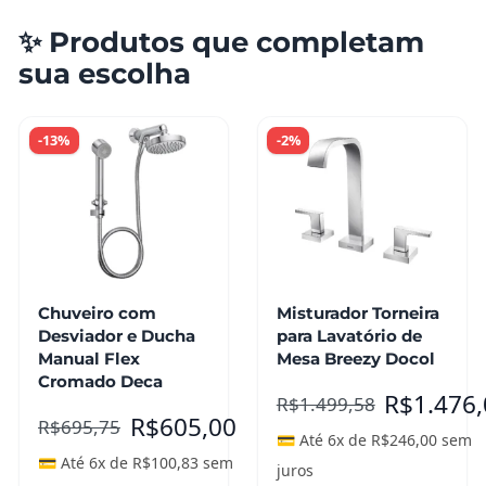
✨ Produtos que completam
sua escolha
-13%
-2%
Chuveiro com
Misturador Torneira
Desviador e Ducha
para Lavatório de
Manual Flex
Mesa Breezy Docol
Cromado Deca
R$
1.476
R$
1.499,58
R$
605,00
R$
695,75
💳 Até 6x de
R$
246,00
sem
💳 Até 6x de
R$
100,83
sem
juros