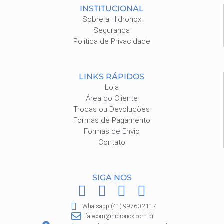
INSTITUCIONAL
Sobre a Hidronox
Segurança
Política de Privacidade
LINKS RÁPIDOS
Loja
Área do Cliente
Trocas ou Devoluções
Formas de Pagamento
Formas de Envio
Contato
SIGA NOS
F
I
P
W
a
n
i
h
Whatsapp:(41) 99760-2117
c
s
n
a
falecom@hidronox.com.br