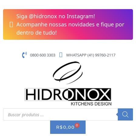
Pular
Torneira
para
Para
Siga @hidronox no Instagram!
o
Banheiro
Acompanhe nossas novidades e fique por
conteúdo
de
dentro de tudo!
Parede
Provence
Cromada
0800 600 3303
WHATSAPP (41) 99760-2117
Docol
00535206
quantidade
Pesquisar
produtos
0
CART
R$
0,00