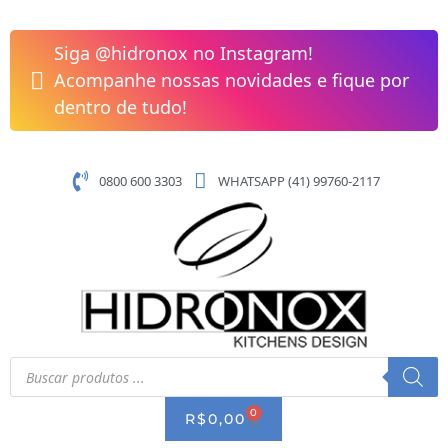
Pular
Torneira
para
Multiuso
Siga @hidronox no Instagram!
o
de
Acompanhe nossas novidades e fique por
conteúdo
Parede
dentro de tudo!
Bica
Flexível
Lorenzetti
0800 600 3303
WHATSAPP (41) 99760-2117
1178
B27
quantidade
Pesquisar
produtos
0
CART
R$
0,00