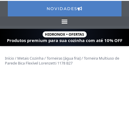
NOVIDADES
HIDRONOX • OFERTAS
Produtos premium para sua cozinha com
até 10% OFF
Início
/
Metais Cozinha
/
Torneiras [água fria]
/ Torneira Multiuso de
Parede Bica Flexível Lorenzetti 1178 B27