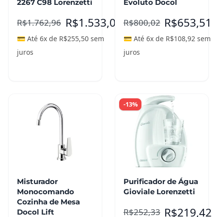
2267 C98 Lorenzetti
Evoluto Docol
R$
1.533,01
R$
653,51
R$
1.762,96
R$
800,02
💳 Até 6x de
R$
255,50
sem
💳 Até 6x de
R$
108,92
sem
juros
juros
Leia mais
Leia mais
-13%
Misturador
Purificador de Água
Monocomando
Gioviale Lorenzetti
Cozinha de Mesa
R$
219,42
R$
252,33
Docol Lift