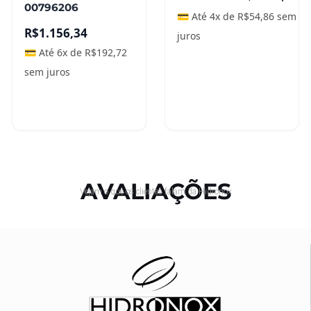
00796206
💳 Até 4x de
R$
54,86
sem
R$
1.156,34
juros
💳 Até 6x de
R$
192,72
sem juros
Adicionar ao
Adicionar ao
carrinho
carrinho
AVALIAÇÕES
Vejam o que os clientes falam da Hidronox