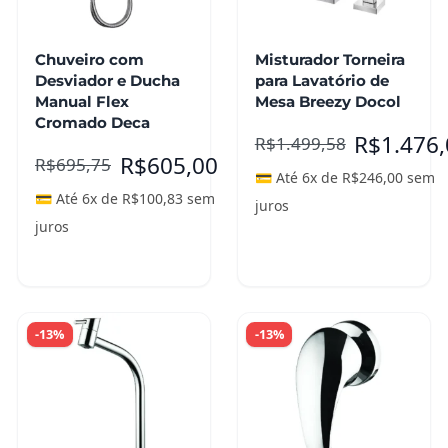
Chuveiro com
Misturador Torneira
Desviador e Ducha
para Lavatório de
Manual Flex
Mesa Breezy Docol
Cromado Deca
R$
1.476
R$
1.499,58
R$
605,00
R$
695,75
💳 Até 6x de
R$
246,00
sem
💳 Até 6x de
R$
100,83
sem
juros
juros
Leia mais
Leia mais
-13%
-13%