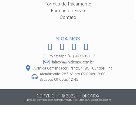
Formas de Pagamento
Formas de Envio
Contato
SIGA NOS
F
I
P
W
a
n
i
h
Whatsapp:(41) 99760-2117
c
s
n
a
falecom@hidronox.com.br
e
t
t
t
Avenida Comendador Franco, 4185 - Curitiba | PR
Atendimento: 2ª à 6ª das 09:00 às 18:00
b
a
e
s
Sábados 09:00 às 12:45
o
g
r
a
o
r
e
p
COPYRIGHT © 2022 | HIDRONOX
HIDRONOX DISTRIBUIDORA DE PRODUTOS EM INOX LTDA CNPJ: 01.381.478/0001-71
k
a
s
p
m
t