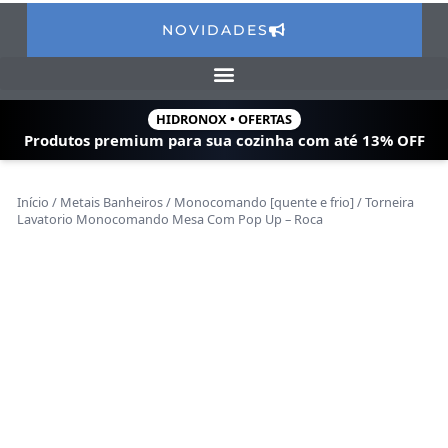
NOVIDADES
HIDRONOX • OFERTAS
Produtos premium para sua cozinha com
até 13% OFF
Início
/
Metais Banheiros
/
Monocomando [quente e frio]
/ Torneira
Lavatorio Monocomando Mesa Com Pop Up – Roca