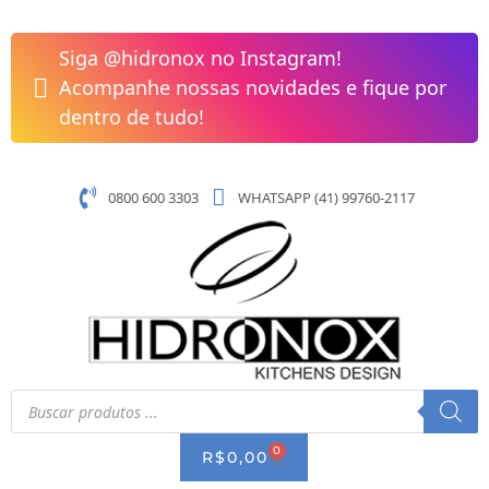
Pular
Torneira
para
Lavatorio
Siga @hidronox no Instagram!
o
Monocomando
Acompanhe nossas novidades e fique por
conteúdo
Mesa
dentro de tudo!
Com
Pop
Up
0800 600 3303
WHATSAPP (41) 99760-2117
-
Roca
quantidade
Pesquisar
produtos
0
CART
R$
0,00