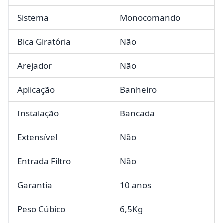
Sistema
Monocomando
Bica Giratória
Não
Arejador
Não
Aplicação
Banheiro
Instalação
Bancada
Extensível
Não
Entrada Filtro
Não
Garantia
10 anos
Peso Cúbico
6,5Kg