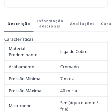
Informação
Descrição
Avaliações
Cara
adicional
Características
Material
Liga de Cobre
Predominante
Acabamento
Cromado
Pressão Mínima
7 m.c.a
Pressão Máxima
40 m.c.a
Sim (água quente /
Misturador
fria)