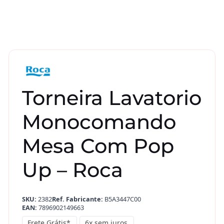
Torneira Lavatorio
Monocomando
Mesa Com Pop
Up – Roca
SKU:
2382
Ref. Fabricante:
B5A3447C00
EAN:
7896902149663
Frete Grátis*
6x sem juros