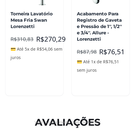
Torneira Lavatório
Acabamento Para
Mesa Fria Swan
Registro de Gaveta
Lorenzetti
e Pressão de 1'', 1/2''
e 3/4''. Allure -
R$
270,29
R$
310,83
Lorenzetti
💳 Até 5x de
R$
54,06
sem
R$
76,51
R$
87,98
juros
💳 Até 1x de
R$
76,51
sem juros
Adicionar ao
Adicionar ao
carrinho
carrinho
AVALIAÇÕES
Vejam o que os clientes falam da Hidronox