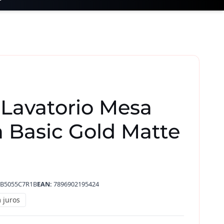
 Lavatorio Mesa
a Basic Gold Matte
B5055C7R1B
EAN:
7896902195424
 juros