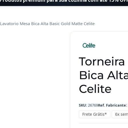
 Lavatorio Mesa Bica Alta Basic Gold Matte Celite
Torneira
Lavatorio
Mesa
Bica
Torneira
Alta
Basic
Bica Alt
Gold
Matte
Celite
Celite
quantidade
SKU:
26769
Ref. Fabricante:
Frete Grátis*
6x sem