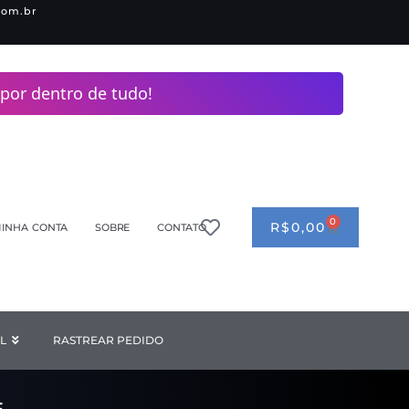
com.br
por dentro de tudo!
0
CART
R$
0,00
INHA CONTA
SOBRE
CONTATO
ANDERIA
L
Open INDUSTRIAL
RASTREAR PEDIDO
F