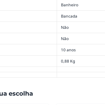
Banheiro
Bancada
Não
Não
10 anos
0,88 Kg
ua escolha