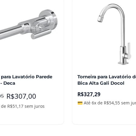
 para Lavatório Parede
Torneira para Lavatório 
 - Deca
Bica Alta Gali Docol
R$
327,29
R$
307,00
05
💳 Até 6x de
R$
54,55
sem ju
x de
R$
51,17
sem juros
ais
Adicionar ao carrinho