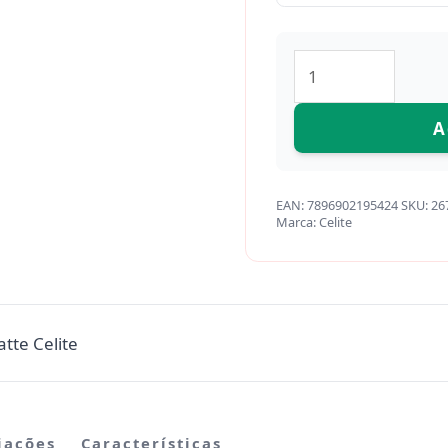
A
EAN:
7896902195424
SKU:
26
Marca:
Celite
tte Celite
iações
Características