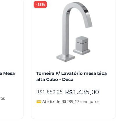
-13%
de Mesa
Torneira P/ Lavatório mesa bica
alta Cubo - Deca
R$
1.435,00
R$
1.650,25
ros
💳 Até 6x de
R$
239,17
sem juros
Leia mais