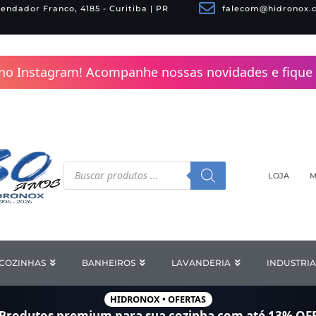
endador Franco, 4185 - Curitiba | PR
falecom@hidronox.
no Instagram! Acompanhe nossas novidades e fique 
Pesquisar
produtos
LOJA
M
COZINHAS
Open COZINHAS
BANHEIROS
Open BANHEIROS
LAVANDERIA
Open LAV
INDUSTRIA
HIDRONOX • OFERTAS
Produtos premium para sua cozinha com
até 13% OF