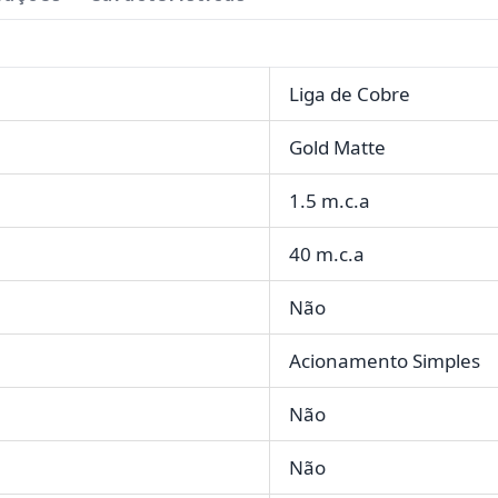
Liga de Cobre
Gold Matte
1.5 m.c.a
40 m.c.a
Não
Acionamento Simples
Não
Não