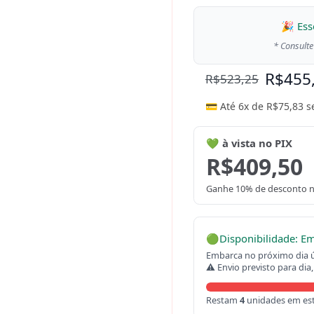
🎉 Ess
* Consulte
R$
455
R$
523,25
💳 Até 6x de
R$
75,83
s
💚 à vista no PIX
R$
409,50
Ganhe 10% de desconto n
🟢
Disponibilidade: E
Embarca no próximo dia út
⚠ Envio previsto para dia,
Restam
4
unidades em es