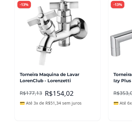
-13%
-13%
Torneira Maquina de Lavar
Torneira
LorenClub - Lorenzetti
Izy Plus
R$
154,02
R$
177,13
R$
353,
💳 Até 3x de
R$
51,34
sem juros
💳 Até 6
Adicionar ao carrinho
Leia m