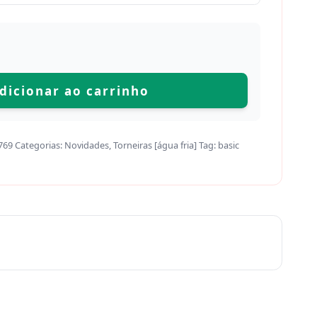
dicionar ao carrinho
769
Categorias:
Novidades
,
Torneiras [água fria]
Tag:
basic