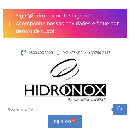
Pular
para
Siga @hidronox no Instagram!
o
Acompanhe nossas novidades e fique por
conteúdo
dentro de tudo!
0800 600 3303
WHATSAPP (41) 99760-2117
Pesquisar
produtos
0
CART
R$
0,00