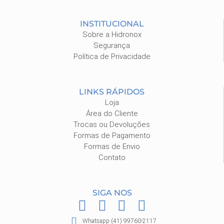
INSTITUCIONAL
Sobre a Hidronox
Segurança
Política de Privacidade
LINKS RÁPIDOS
Loja
Área do Cliente
Trocas ou Devoluções
Formas de Pagamento
Formas de Envio
Contato
SIGA NOS
F
I
P
W
a
n
i
h
Whatsapp:(41) 99760-2117