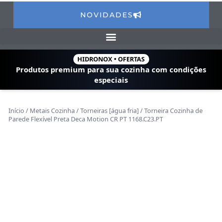
NOVIDADES
HIDRONOX • OFERTAS
Produtos premium para sua cozinha com
condições
especiais
Início
/
Metais Cozinha
/
Torneiras [água fria]
/ Torneira Cozinha de
Parede Flexível Preta Deca Motion CR PT 1168.C23.PT