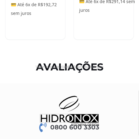
💳 Até 6x de
R$
291,14
sem
💳 Até 6x de
R$
192,72
juros
sem juros
Adicionar ao
carrinho
Leia mais
AVALIAÇÕES
Vejam o que os clientes falam da Hidronox
0800 600 3303