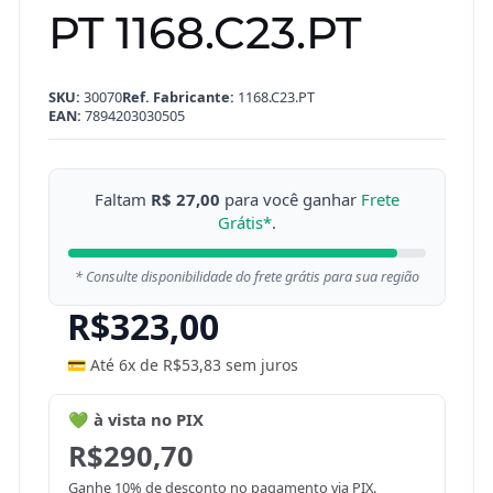
PT 1168.C23.PT
SKU:
30070
Ref. Fabricante:
1168.C23.PT
EAN:
7894203030505
Faltam
R$ 27,00
para você ganhar
Frete
Grátis*
.
* Consulte disponibilidade do frete grátis para sua região
R$
323,00
💳 Até 6x de
R$
53,83
sem juros
💚 à vista no PIX
R$
290,70
Ganhe 10% de desconto no pagamento via PIX.