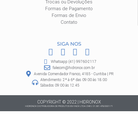
Trocas ou Devoluções
Formas de Pagamento
Formas de Envio
Contato
SIGA NOS
F
I
P
W
a
n
i
h
Whatsapp:(41) 99760-2117
c
s
n
a
falecom@hidronox.com.br
e
t
t
t
Avenida Comendador Franco, 4185 - Curitiba | PR
Atendimento: 2ª à 6ª das 09:00 às 18:00
b
a
e
s
Sábados 09:00 às 12:45
o
g
r
a
o
r
e
p
COPYRIGHT © 2022 | HIDRONOX
HIDRONOX DISTRIBUIDORA DE PRODUTOS EM INOX LTDA CNPJ: 01.381.478/0001-71
k
a
s
p
m
t