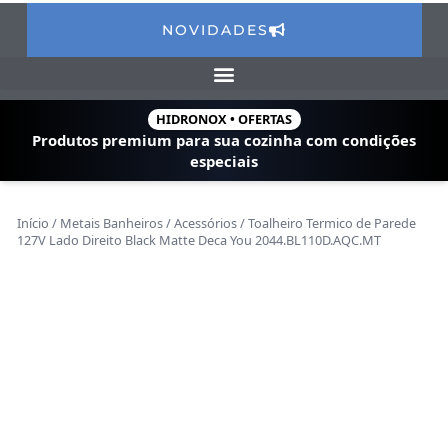
NOVIDADES
HIDRONOX • OFERTAS
Produtos premium para sua cozinha com
condições
especiais
Início
/
Metais Banheiros
/
Acessórios
/ Toalheiro Termico de Parede
127V Lado Direito Black Matte Deca You 2044.BL110D.AQC.MT