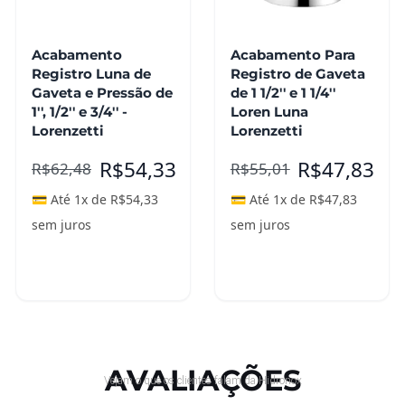
Acabamento
Acabamento Para
Registro Luna de
Registro de Gaveta
Gaveta e Pressão de
de 1 1/2'' e 1 1/4''
1'', 1/2'' e 3/4'' -
Loren Luna
Lorenzetti
Lorenzetti
R$
54,33
R$
47,83
R$
62,48
R$
55,01
💳 Até 1x de
R$
54,33
💳 Até 1x de
R$
47,83
sem juros
sem juros
Adicionar ao
Adicionar ao
carrinho
carrinho
AVALIAÇÕES
Vejam o que os clientes falam da Hidronox