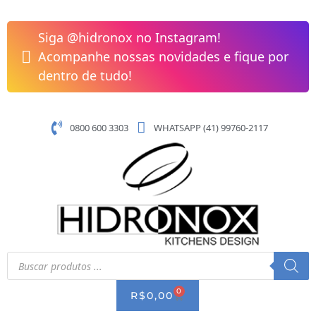
Pular
para
Siga @hidronox no Instagram!
o
Acompanhe nossas novidades e fique por
conteúdo
dentro de tudo!
0800 600 3303
WHATSAPP (41) 99760-2117
Pesquisar
produtos
0
CART
R$
0,00