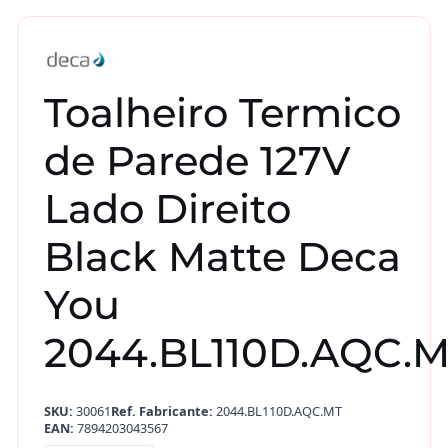
Toalheiro Termico
de Parede 127V
Lado Direito
Black Matte Deca
You
2044.BL110D.AQC.
SKU:
30061
Ref. Fabricante:
2044.BL110D.AQC.MT
EAN:
7894203043567