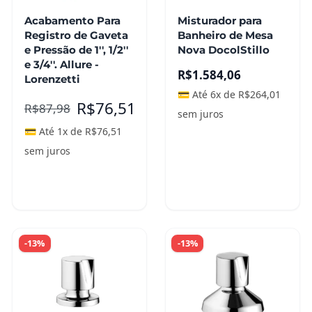
Acabamento Para
Misturador para
Registro de Gaveta
Banheiro de Mesa
e Pressão de 1'', 1/2''
Nova DocolStillo
e 3/4''. Allure -
R$
1.584,06
Lorenzetti
💳 Até 6x de
R$
264,01
R$
76,51
R$
87,98
sem juros
💳 Até 1x de
R$
76,51
sem juros
Adicionar ao
carrinho
Leia mais
-13%
-13%