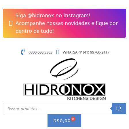
Pular
para
Siga @hidronox no Instagram!
o
Acompanhe nossas novidades e fique por
conteúdo
dentro de tudo!
0800 600 3303
WHATSAPP (41) 99760-2117
Pesquisar
produtos
0
CART
R$
0,00