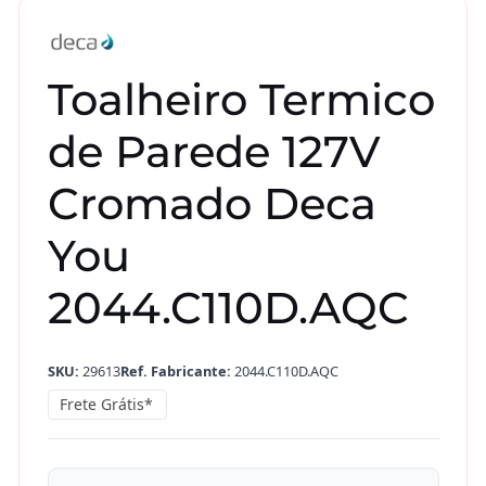
Toalheiro Termico
de Parede 127V
Cromado Deca
You
2044.C110D.AQC
SKU:
29613
Ref. Fabricante:
2044.C110D.AQC
Frete Grátis*