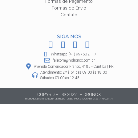
Formas de Pagamento
Formas de Envio
Contato
SIGA NOS
F
I
P
W
a
n
i
h
Whatsapp:(41) 99760-2117
c
s
n
a
falecom@hidronox.com.br
e
t
t
t
Avenida Comendador Franco, 4185 - Curitiba | PR
Atendimento: 2ª à 6ª das 09:00 às 18:00
b
a
e
s
Sábados 09:00 às 12:45
o
g
r
a
o
r
e
p
COPYRIGHT © 2022 | HIDRONOX
HIDRONOX DISTRIBUIDORA DE PRODUTOS EM INOX LTDA CNPJ: 01.381.478/0001-71
k
a
s
p
m
t