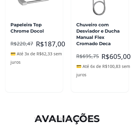
Papeleira Top
Chuveiro com
Chrome Docol
Desviador e Ducha
Manual Flex
R$
187,00
R$
220,47
Cromado Deca
💳 Até 3x de
R$
62,33
sem
R$
605,00
R$
695,75
juros
💳 Até 6x de
R$
100,83
sem
juros
Adicionar ao
carrinho
Leia mais
AVALIAÇÕES
Vejam o que os clientes falam da Hidronox