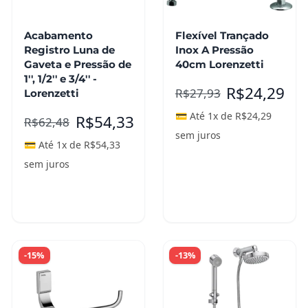
Acabamento
Flexível Trançado
Registro Luna de
Inox A Pressão
Gaveta e Pressão de
40cm Lorenzetti
1'', 1/2'' e 3/4'' -
R$
24,29
R$
27,93
Lorenzetti
💳 Até 1x de
R$
24,29
R$
54,33
R$
62,48
sem juros
💳 Até 1x de
R$
54,33
sem juros
Adicionar ao
carrinho
Leia mais
-15%
-13%