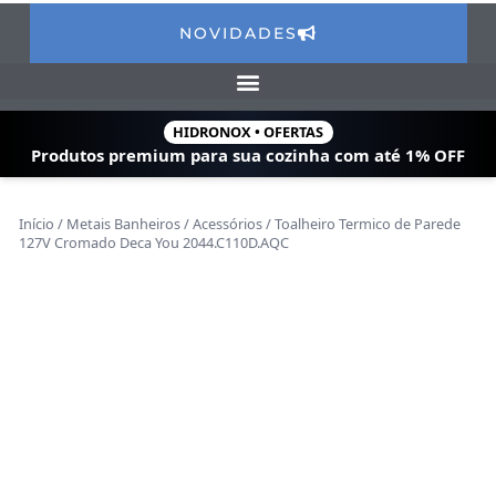
NOVIDADES
HIDRONOX • OFERTAS
Produtos premium para sua cozinha com
até 1% OFF
Início
/
Metais Banheiros
/
Acessórios
/ Toalheiro Termico de Parede
127V Cromado Deca You 2044.C110D.AQC