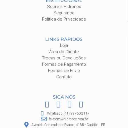
INSTITUCIONAL
Sobre a Hidronox
Segurança
Política de Privacidade
LINKS RÁPIDOS
Loja
Área do Cliente
Trocas ou Devoluções
Formas de Pagamento
Formas de Envio
Contato
SIGA NOS
F
I
P
W
a
n
i
h
Whatsapp:(41) 99760-2117
c
s
n
a
falecom@hidronox.com.br
e
t
t
t
Avenida Comendador Franco, 4185 - Curitiba | PR