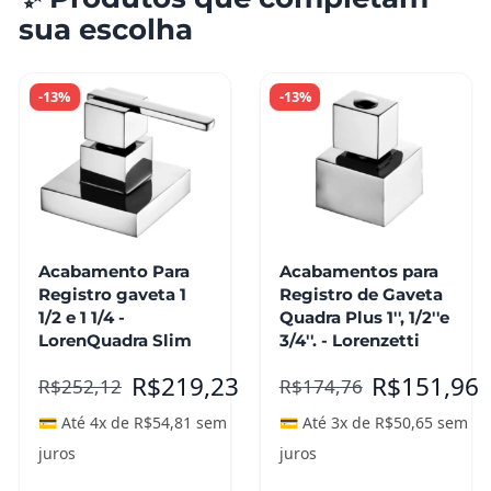
sua escolha
-13%
-13%
Acabamento Para
Acabamentos para
Registro gaveta 1
Registro de Gaveta
1/2 e 1 1/4 -
Quadra Plus 1'', 1/2''e
LorenQuadra Slim
3/4''. - Lorenzetti
R$
219,23
R$
151,96
R$
252,12
R$
174,76
💳 Até 4x de
R$
54,81
sem
💳 Até 3x de
R$
50,65
sem
juros
juros
Adicionar ao
Adicionar ao