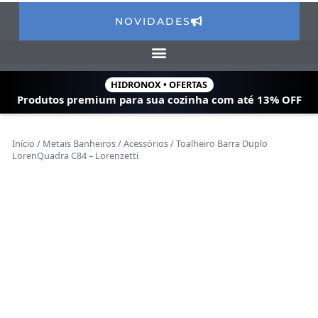
NOVIDADES
HIDRONOX • OFERTAS
Produtos premium para sua cozinha com
até 13% OFF
Início
/
Metais Banheiros
/
Acessórios
/ Toalheiro Barra Duplo
LorenQuadra C84 – Lorenzetti