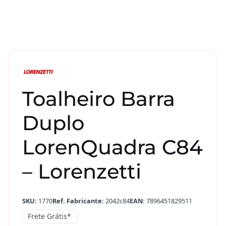
Toalheiro Barra
Duplo
LorenQuadra C84
– Lorenzetti
SKU:
1770
Ref. Fabricante:
2042c84
EAN:
7896451829511
Frete Grátis*