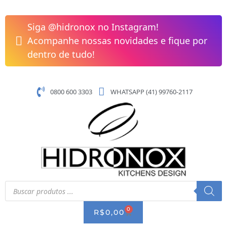
Pular
para
Siga @hidronox no Instagram!
o
Acompanhe nossas novidades e fique por
conteúdo
dentro de tudo!
0800 600 3303
WHATSAPP (41) 99760-2117
Pesquisar
produtos
0
CART
R$
0,00