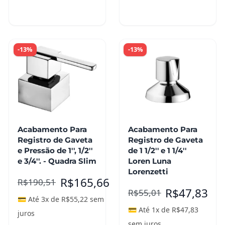
carrinho
carrinho
-13%
-13%
Acabamento Para
Acabamento Para
Registro de Gaveta
Registro de Gaveta
e Pressão de 1'', 1/2''
de 1 1/2'' e 1 1/4''
e 3/4''. - Quadra Slim
Loren Luna
Lorenzetti
R$
165,66
R$
190,51
R$
47,83
R$
55,01
💳 Até 3x de
R$
55,22
sem
💳 Até 1x de
R$
47,83
juros
sem juros