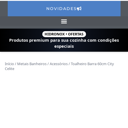
NOVIDADES
HIDRONOX • OFERTAS
Produtos premium para sua cozinha com
condições
especiais
Início
/
Metais Banheiros
/
Acessórios
/ Toalheiro Barra 60cm City
Celite