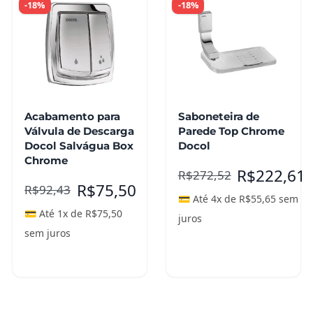
-18%
-18%
Acabamento para
Saboneteira de
Válvula de Descarga
Parede Top Chrome
Docol Salvágua Box
Docol
Chrome
R$
222,61
R$
272,52
R$
75,50
R$
92,43
💳 Até 4x de
R$
55,65
sem
💳 Até 1x de
R$
75,50
juros
sem juros
Adicionar ao
Leia mais
carrinho