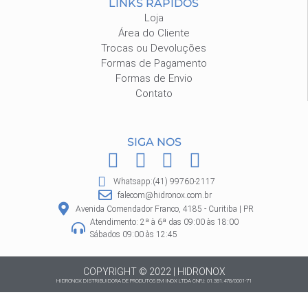
LINKS RÁPIDOS
Loja
Área do Cliente
Trocas ou Devoluções
Formas de Pagamento
Formas de Envio
Contato
SIGA NOS
F
I
P
W
a
n
i
h
Whatsapp:(41) 99760-2117
c
s
n
a
falecom@hidronox.com.br
e
t
t
t
Avenida Comendador Franco, 4185 - Curitiba | PR
Atendimento: 2ª à 6ª das 09:00 às 18:00
b
a
e
s
Sábados 09:00 às 12:45
o
g
r
a
o
r
e
p
COPYRIGHT © 2022 | HIDRONOX
HIDRONOX DISTRIBUIDORA DE PRODUTOS EM INOX LTDA CNPJ: 01.381.478/0001-71
k
a
s
p