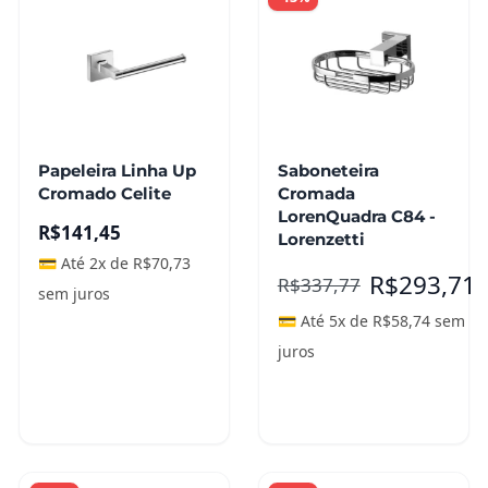
Papeleira Linha Up
Saboneteira
Cromado Celite
Cromada
LorenQuadra C84 -
R$
141,45
Lorenzetti
💳 Até 2x de
R$
70,73
R$
293,71
R$
337,77
sem juros
💳 Até 5x de
R$
58,74
sem
juros
Adicionar ao
Adicionar ao
carrinho
carrinho