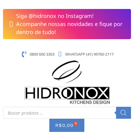
Pular
Toalheiro
para
Barra
Siga @hidronox no Instagram!
o
60cm
Acompanhe nossas novidades e fique por
conteúdo
City
dentro de tudo!
Celite
quantidade
0800 600 3303
WHATSAPP (41) 99760-2117
Pesquisar
produtos
0
CART
R$
0,00