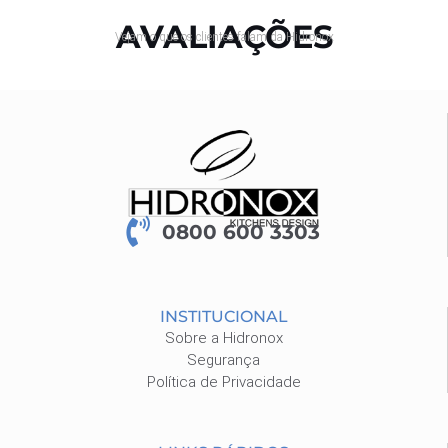
AVALIAÇÕES
Vejam o que os clientes falam da Hidronox
0800 600 3303
INSTITUCIONAL
Sobre a Hidronox
Segurança
Política de Privacidade