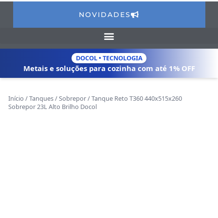
NOVIDADES
DOCOL • TECNOLOGIA
Metais e soluções para cozinha com
até 1% OFF
Início
/
Tanques
/
Sobrepor
/ Tanque Reto T360 440x515x260
Sobrepor 23L Alto Brilho Docol