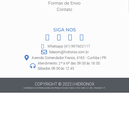
Formas de Envio
Contato
SIGA NOS
F
I
P
W
a
n
i
h
Whatsapp:(41) 99760-2117
c
s
n
a
falecom@hidronox.com.br
e
t
t
t
Avenida Comendador Franco, 4185 - Curitiba | PR
Atendimento: 2ª à 6ª das 09:00 às 18:00
b
a
e
s
Sábados 09:00 às 12:45
o
g
r
a
o
r
e
p
COPYRIGHT © 2022 | HIDRONOX
HIDRONOX DISTRIBUIDORA DE PRODUTOS EM INOX LTDA CNPJ: 01.381.478/0001-71
k
a
s
p
m
t