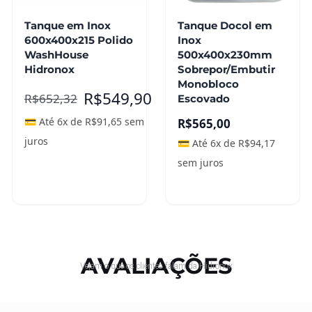
Tanque em Inox
Tanque Docol em
600x400x215 Polido
Inox
WashHouse
500x400x230mm
Hidronox
Sobrepor/Embutir
Monobloco
R$
549,90
R$
652,32
Escovado
💳 Até 6x de
R$
91,65
sem
R$
565,00
juros
💳 Até 6x de
R$
94,17
sem juros
Adicionar ao
carrinho
Leia mais
AVALIAÇÕES
Vejam o que os clientes falam da Hidronox