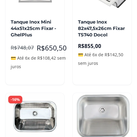
Tanque Inox Mini
Tanque Inox
44x51x25cm Fixar -
82x47,5x26cm Fixar
GhelPlus
TS740 Docol
R$
855,00
R$
650,50
R$
748,07
💳 Até 6x de
R$
142,50
💳 Até 6x de
R$
108,42
sem
sem juros
juros
Leia mais
Leia mais
-16%