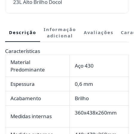
23L Alto Brilho Docol
Informação
Descrição
Avaliações
Cara
adicional
Características
Material
Aço 430
Predominante
Espessura
0,6 mm
Acabamento
Brilho
360x438x260mm
Medidas internas