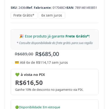
SKU:
24364
Ref. Fabricante:
017048CH
EAN:
7891461493851
Frete Grátis*
6x sem juros
🎉 Esse produto já garante
Frete Grátis*
!
* Consulte disponibilidade do frete grátis para sua região
R$
685,00
R$
689,00
💳 Até 6x de
R$
114,17
sem juros
💚 à vista no PIX
R$
616,50
Ganhe 10% de desconto no pagamento via PIX.
🟢
Disponibilidade: Em estoque