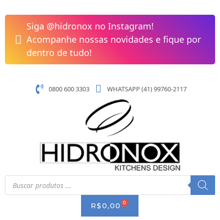
Pular
Tanque
para
Reto
Siga @hidronox no Instagram!
o
T360
Acompanhe nossas novidades e fique por
conteúdo
440x515x260
dentro de tudo!
Sobrepor
23L
Alto
0800 600 3303
WHATSAPP (41) 99760-2117
Brilho
Docol
quantidade
Pesquisar
produtos
0
CART
R$
0,00