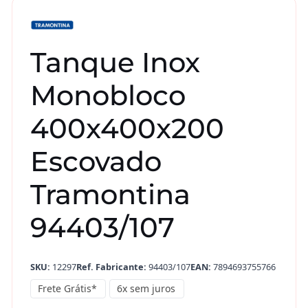
Tanque Inox
Monobloco
400x400x200
Escovado
Tramontina
94403/107
SKU:
12297
Ref. Fabricante:
94403/107
EAN:
7894693755766
Frete Grátis*
6x sem juros