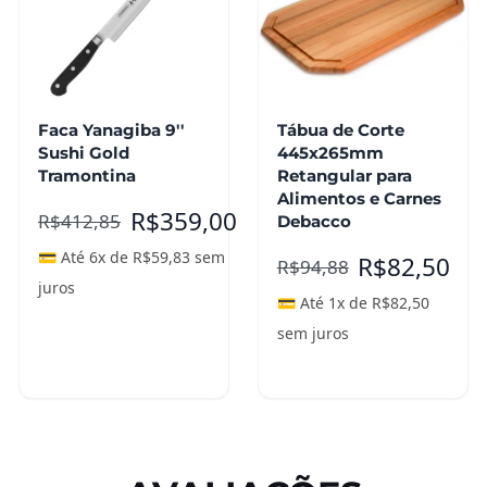
Faca Yanagiba 9''
Tábua de Corte
Sushi Gold
445x265mm
Tramontina
Retangular para
Alimentos e Carnes
R$
359,00
R$
412,85
Debacco
💳 Até 6x de
R$
59,83
sem
R$
82,50
R$
94,88
juros
💳 Até 1x de
R$
82,50
sem juros
Adicionar ao
carrinho
Leia mais