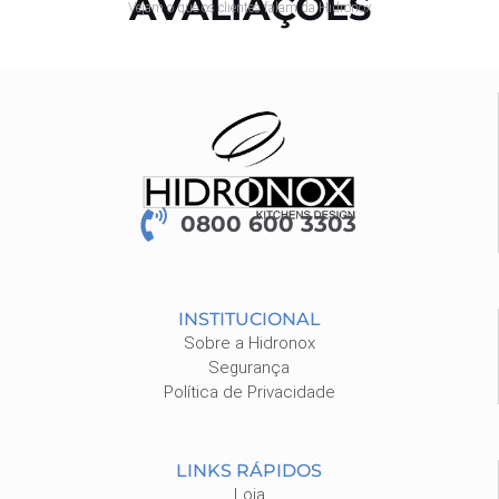
AVALIAÇÕES
Vejam o que os clientes falam da Hidronox
0800 600 3303
INSTITUCIONAL
Sobre a Hidronox
Segurança
Política de Privacidade
LINKS RÁPIDOS
Loja