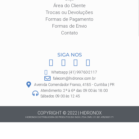
Área do Cliente
Trocas ou Devoluções
Formas de Pagamento
Formas de Envio
Contato
SIGA NOS
F
I
P
W
a
n
i
h
Whatsapp:(41) 99760-2117
c
s
n
a
falecom@hidronox.com.br
e
t
t
t
Avenida Comendador Franco, 4185 - Curitiba | PR
Atendimento: 2ª à 6ª das 09:00 às 18:00
b
a
e
s
Sábados 09:00 às 12:45
o
g
r
a
o
r
e
p
COPYRIGHT © 2022 | HIDRONOX
HIDRONOX DISTRIBUIDORA DE PRODUTOS EM INOX LTDA CNPJ: 01.381.478/0001-71
k
a
s
p
m
t