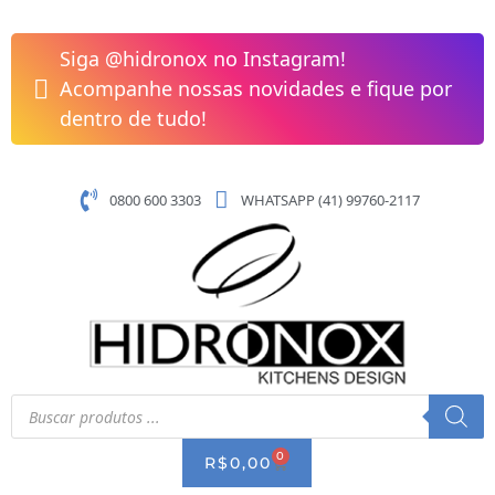
Pular
Tanque
para
Inox
Siga @hidronox no Instagram!
o
Monobloco
Acompanhe nossas novidades e fique por
conteúdo
400x400x200
dentro de tudo!
Escovado
Tramontina
94403/107
0800 600 3303
WHATSAPP (41) 99760-2117
quantidade
Pesquisar
produtos
0
CART
R$
0,00