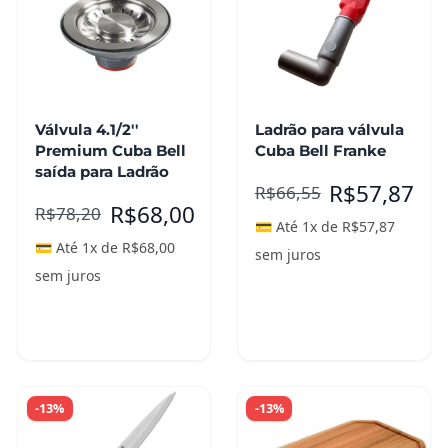
Válvula 4.1/2''
Ladrão para válvula
Premium Cuba Bell
Cuba Bell Franke
saída para Ladrão
R$
57,87
R$
66,55
R$
68,00
R$
78,20
💳 Até 1x de
R$
57,87
💳 Até 1x de
R$
68,00
sem juros
sem juros
Adicionar ao
carrinho
Leia mais
-13%
-13%