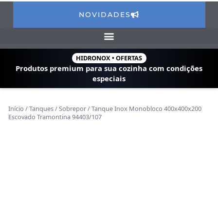
NOVIDADES
HIDRONOX • OFERTAS
Produtos premium para sua cozinha com
condições
especiais
Início
/
Tanques
/
Sobrepor
/ Tanque Inox Monobloco 400x400x200
Escovado Tramontina 94403/107