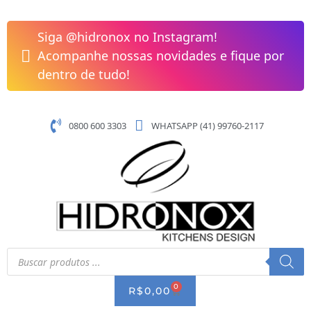
Pular
Tampa
para
para
Siga @hidronox no Instagram!
o
Cuba
Acompanhe nossas novidades e fique por
conteúdo
Gastronômica
dentro de tudo!
GN
1/9
Buffet
0800 600 3303
WHATSAPP (41) 99760-2117
quantidade
Pesquisar
produtos
0
CART
R$
0,00