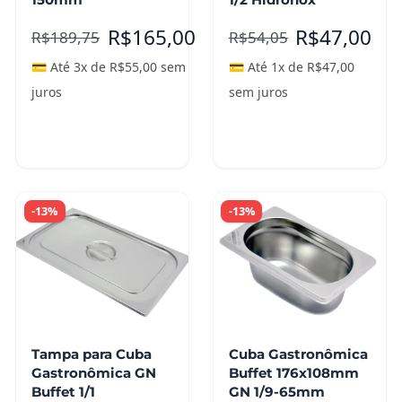
R$
165,00
R$
47,00
R$
189,75
R$
54,05
💳 Até 3x de
R$
55,00
sem
💳 Até 1x de
R$
47,00
juros
sem juros
Adicionar ao
Adicionar ao
carrinho
carrinho
-13%
-13%
Tampa para Cuba
Cuba Gastronômica
Gastronômica GN
Buffet 176x108mm
Buffet 1/1
GN 1/9-65mm