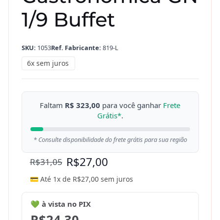
1/9 Buffet
SKU:
1053
Ref. Fabricante:
819-L
6x sem juros
Faltam
R$ 323,00
para você ganhar
Frete
Grátis*
.
* Consulte disponibilidade do frete grátis para sua região
R$
27,00
R$
31,05
💳 Até 1x de
R$
27,00
sem juros
💚 à vista no PIX
R$
24,30