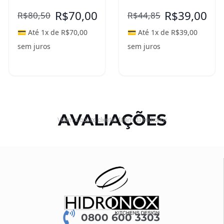
R$
70,00
R$
39,00
R$
80,50
R$
44,85
💳 Até 1x de
R$
70,00
💳 Até 1x de
R$
39,00
sem juros
sem juros
Leia mais
Leia mais
AVALIAÇÕES
Vejam o que os clientes falam da Hidronox
0800 600 3303