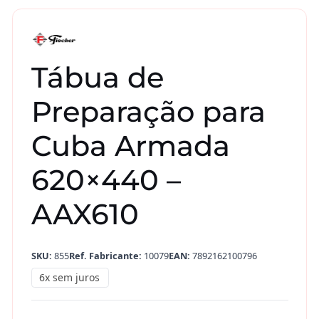
Tábua de
Preparação para
Cuba Armada
620×440 –
AAX610
SKU:
855
Ref. Fabricante:
10079
EAN:
7892162100796
6x sem juros