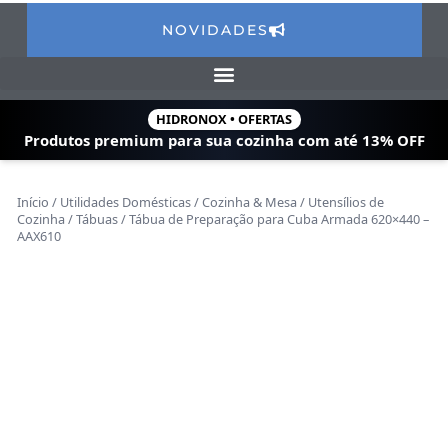
NOVIDADES
HIDRONOX • OFERTAS
Produtos premium para sua cozinha com
até 13% OFF
Início
/
Utilidades Domésticas
/
Cozinha & Mesa
/
Utensílios de
Cozinha
/
Tábuas
/ Tábua de Preparação para Cuba Armada 620×440 –
AAX610