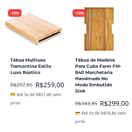
-13%
-13%
Tábua Multiuso
Tábua de Madeira
Tramontina Estilo
Para Cuba Farm FM-
Luxo Rústico
840 Marchetaria
Handmade No
R$
259,00
R$
297,85
Modo Embutido
Sink
💳 Até 5x de
R$
51,80
sem
R$
299,00
R$
343,85
juros
💳 Até 5x de
R$
59,80
sem
juros
Adicionar ao
Adicionar ao