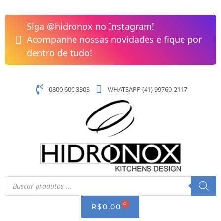
Pular
Tábua
para
de
Siga @hidronox no Instagram!
o
Preparação
Acompanhe nossas novidades e fique por
conteúdo
para
dentro de tudo!
Cuba
Armada
620x440
0800 600 3303
WHATSAPP (41) 99760-2117
-
AAX610
quantidade
Pesquisar
produtos
0
CART
R$
0,00