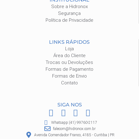
Sobre a Hidronox
Segurança
Política de Privacidade
LINKS RÁPIDOS
Loja
Área do Cliente
Trocas ou Devoluções
Formas de Pagamento
Formas de Envio
Contato
SIGA NOS
F
I
P
W
a
n
i
h
Whatsapp:(41) 99760-2117
c
s
n
a
falecom@hidronox.com.br
e
t
t
t
Avenida Comendador Franco, 4185 - Curitiba | PR