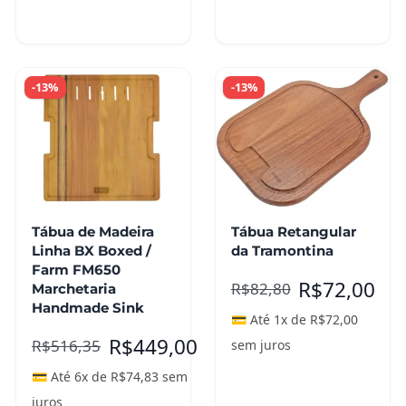
carrinho
carrinho
-13%
-13%
Tábua de Madeira
Tábua Retangular
Linha BX Boxed /
da Tramontina
Farm FM650
R$
72,00
R$
82,80
Marchetaria
Handmade Sink
💳 Até 1x de
R$
72,00
R$
449,00
R$
516,35
sem juros
💳 Até 6x de
R$
74,83
sem
juros