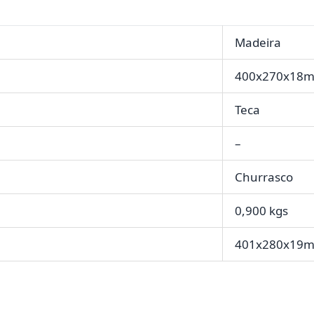
Madeira
400x270x18
Teca
–
Churrasco
0,900 kgs
401x280x19