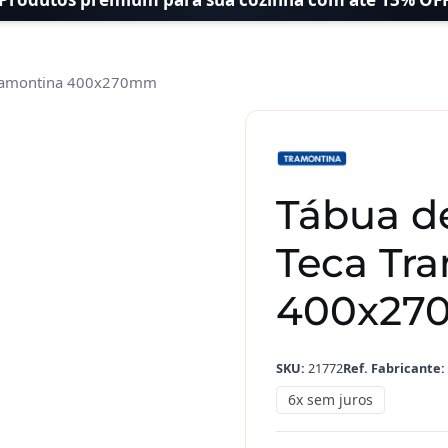
 Tramontina 400x270mm
Tábua
de
Cozinha
Madeira
Tábua d
Teca
Tramontina
Teca Tr
400x270mm
quantidade
400x2
SKU:
21772
Ref. Fabricante:
6x sem juros