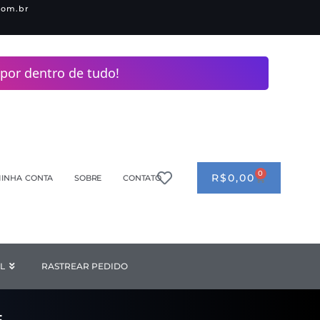
com.br
por dentro de tudo!
0
CART
R$
0,00
INHA CONTA
SOBRE
CONTATO
ANDERIA
L
Open INDUSTRIAL
RASTREAR PEDIDO
F