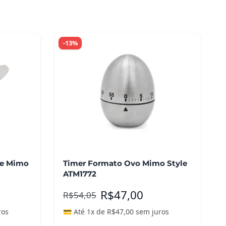
-13%
ze Mimo
Timer Formato Ovo Mimo Style
ATM1772
R$
47,00
R$
54,05
ros
💳 Até 1x de
R$
47,00
sem juros