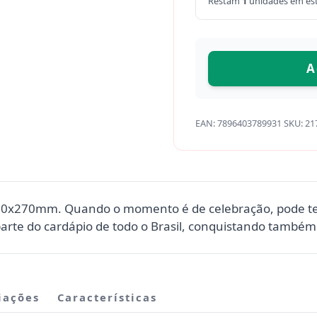
Restam
1
unidades em es
A
EAN:
7896403789931
SKU:
21
00x270mm. Quando o momento é de celebração, pode ter
arte do cardápio de todo o Brasil, conquistando també
iações
Características