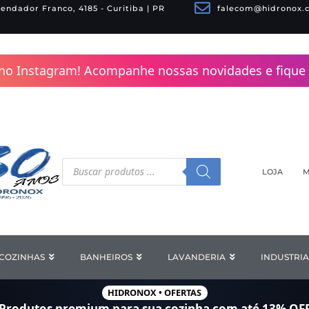
endador Franco, 4185 - Curitiba | PR
falecom@hidronox.
no Instagram! Acompanhe nossas novidades e fique 
Pesquisar
produtos
LOJA
M
COZINHAS
Open COZINHAS
BANHEIROS
Open BANHEIROS
LAVANDERIA
Open LAV
INDUSTRIA
HIDRONOX • OFERTAS
Produtos premium para sua cozinha com
até 13% OF