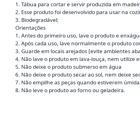
1. Tábua para cortar e servir produzida em madei
2. Esse produto foi desenvolvido para usar na coz
3. Biodegradável;
Orientações
1. Antes do primeiro uso, lave o produto e enxág
2. Após cada uso, lave normalmente o produto co
3. Guarde em locais arejados [evite ambientes ab
4. Não lave o produto em lava-louça, nem utilize 
5. Não deixe o produto submerso em água
6. Não deixe o produto secar ao sol, nem deixe se
7. Não empilhe as peças quando estiverem úmida
8. Não leve o produto ao forno ou geladeira.