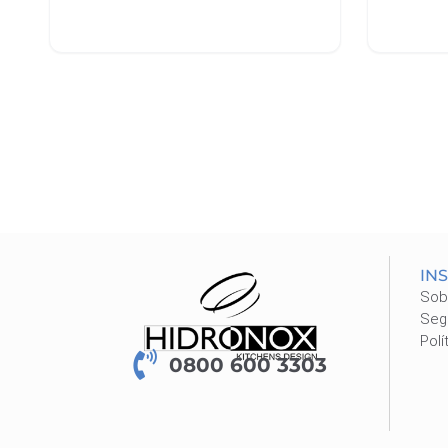
Adicionar ao carrinho
Leia m
IN
Sob
Seg
Polí
0800 600 3303