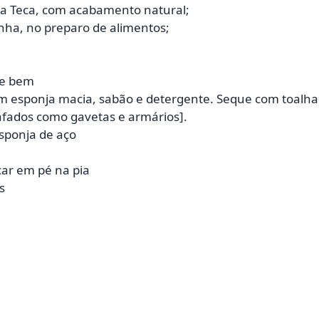
ra Teca, com acabamento natural;
inha, no preparo de alimentos;
ue bem
m esponja macia, sabão e detergente. Seque com toalh
afados como gavetas e armários].
esponja de aço
car em pé na pia
s