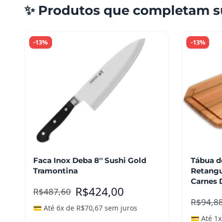
✨ Produtos que completam s
-13%
-13%
Faca Inox Deba 8'' Sushi Gold
Tábua 
Tramontina
Retangu
Carnes 
R$
424,00
R$
487,60
R$
94,8
💳 Até 6x de
R$
70,67
sem juros
💳 Até 1