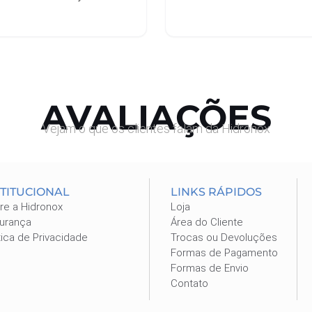
ais
Leia mais
AVALIAÇÕES
Vejam o que os clientes falam da Hidronox
STITUCIONAL
LINKS RÁPIDOS
re a Hidronox
Loja
urança
Área do Cliente
tica de Privacidade
Trocas ou Devoluções
Formas de Pagamento
Formas de Envio
Contato