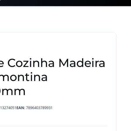
e Cozinha Madeira
amontina
70mm
13274051
EAN:
7896403789931