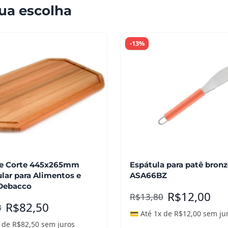
ua escolha
-13%
de Corte 445x265mm
Espátula para patê bron
lar para Alimentos e
ASA66BZ
Debacco
R$
12,00
R$
13,80
R$
82,50
8
💳 Até 1x de
R$
12,00
sem ju
x de
R$
82,50
sem juros