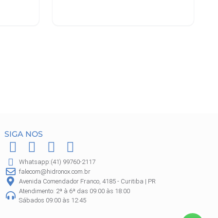
Adicionar ao carrinho
SIGA NOS
F
I
P
W
a
n
i
h
Whatsapp:(41) 99760-2117
c
s
n
a
falecom@hidronox.com.br
e
t
t
t
Avenida Comendador Franco, 4185 - Curitiba | PR
Atendimento: 2ª à 6ª das 09:00 às 18:00
b
a
e
s
Sábados 09:00 às 12:45
o
g
r
a