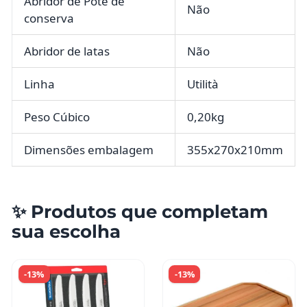
Abridor de Pote de
Não
conserva
Abridor de latas
Não
Linha
Utilità
Peso Cúbico
0,20kg
Dimensões embalagem
355x270x210mm
✨ Produtos que completam
sua escolha
-13%
-13%