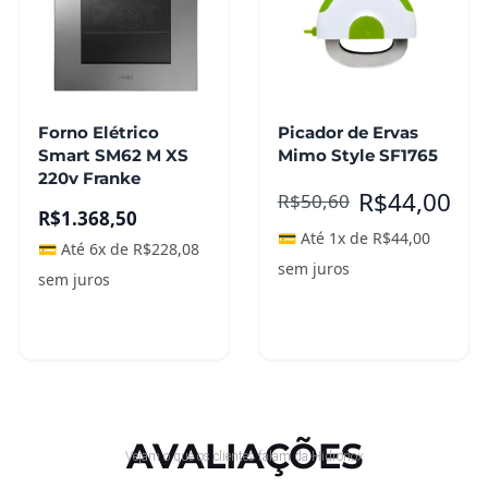
Forno Elétrico
Picador de Ervas
Smart SM62 M XS
Mimo Style SF1765
220v Franke
R$
44,00
R$
50,60
R$
1.368,50
💳 Até 1x de
R$
44,00
💳 Até 6x de
R$
228,08
sem juros
sem juros
Adicionar ao
Leia mais
carrinho
AVALIAÇÕES
Vejam o que os clientes falam da Hidronox