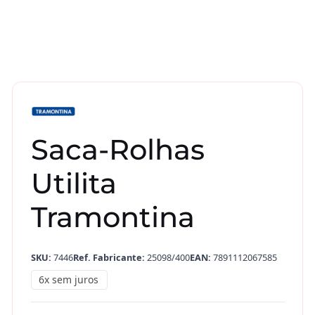
Saca-Rolhas
Utilita
Tramontina
SKU:
7446
Ref. Fabricante:
25098/400
EAN:
7891112067585
6x sem juros