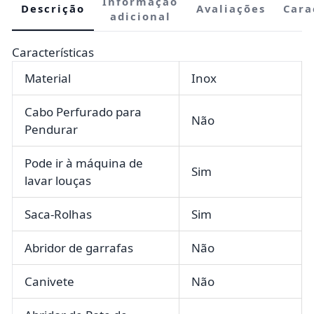
Informação
Descrição
Avaliações
Cara
adicional
Características
Material
Inox
Cabo Perfurado para
Não
Pendurar
Pode ir à máquina de
Sim
lavar louças
Saca-Rolhas
Sim
Abridor de garrafas
Não
Canivete
Não