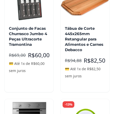
Conjunto de Facas
Tábua de Corte
Churrasco Jumbo 4
445x265mm
Peças Ultracorte
Retangular para
Tramontina
Alimentos e Carnes
Debacco
R$
60,00
R$
69,00
R$
82,50
R$
94,88
💳 Até 1x de
R$
60,00
💳 Até 1x de
R$
82,50
sem juros
sem juros
Adicionar ao
carrinho
Leia mais
-13%