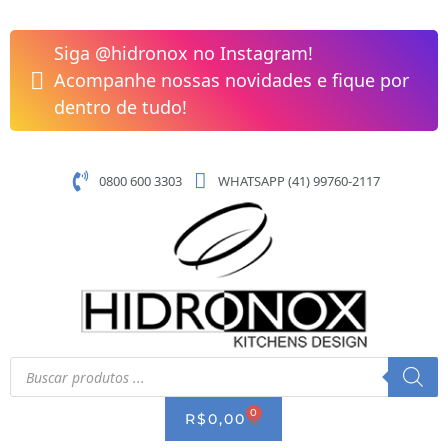
Pular
Saca-
para
Rolhas
Siga @hidronox no Instagram!
o
Utilita
Acompanhe nossas novidades e fique por
conteúdo
Tramontina
dentro de tudo!
quantidade
0800 600 3303
WHATSAPP (41) 99760-2117
Pesquisar
produtos
0
CART
R$
0,00