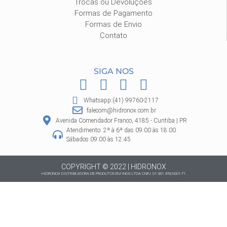
Trocas ou Devoluções
Formas de Pagamento
Formas de Envio
Contato
SIGA NOS
F
I
P
W
a
n
i
h
Whatsapp:(41) 99760-2117
c
s
n
a
falecom@hidronox.com.br
e
t
t
t
Avenida Comendador Franco, 4185 - Curitiba | PR
Atendimento: 2ª à 6ª das 09:00 às 18:00
b
a
e
s
Sábados 09:00 às 12:45
o
g
r
a
o
r
e
p
COPYRIGHT © 2022 | HIDRONOX
HIDRONOX DISTRIBUIDORA DE PRODUTOS EM INOX LTDA CNPJ: 01.381.478/0001-71
k
a
s
p
m
t