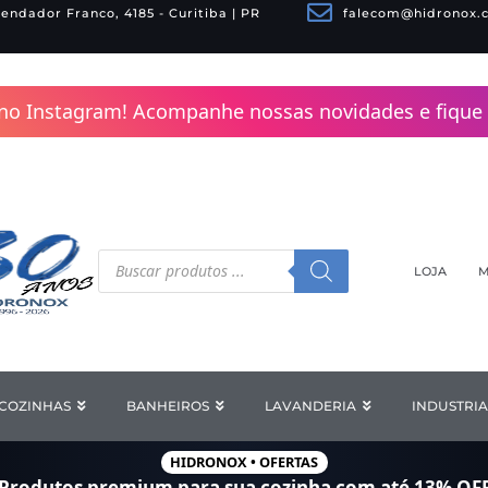
endador Franco, 4185 - Curitiba | PR
falecom@hidronox.
no Instagram! Acompanhe nossas novidades e fique 
Pesquisar
produtos
LOJA
M
COZINHAS
Open COZINHAS
BANHEIROS
Open BANHEIROS
LAVANDERIA
Open LAV
INDUSTRIA
HIDRONOX • OFERTAS
Produtos premium para sua cozinha com
até 13% OF