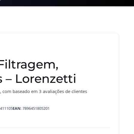
 Filtragem,
s – Lorenzetti
, com baseado em
3
avaliações de clientes
411105
EAN:
7896451805201