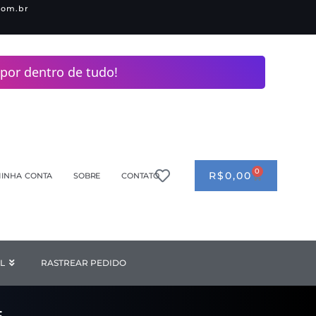
com.br
por dentro de tudo!
0
CART
R$
0,00
INHA CONTA
SOBRE
CONTATO
ANDERIA
L
Open INDUSTRIAL
RASTREAR PEDIDO
F