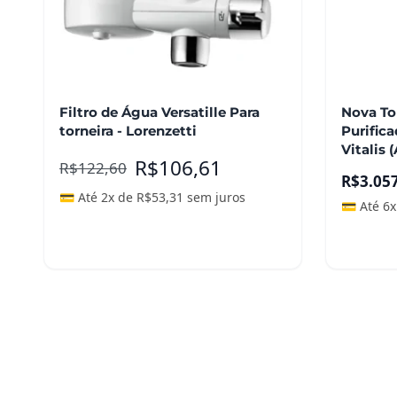
Filtro de Água Versatille Para
Nova To
torneira - Lorenzetti
Purific
Vitalis
R$
106,61
R$
122,60
R$
3.05
💳 Até 2x de
R$
53,31
sem juros
💳 Até 6
Adicionar ao carrinho
Adicio