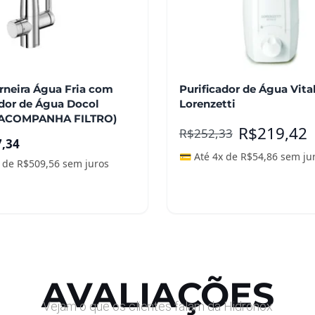
rneira Água Fria com
Purificador de Água Vita
ador de Água Docol
Lorenzetti
 (ACOMPANHA FILTRO)
R$
219,42
R$
252,33
7,34
💳 Até 4x de
R$
54,86
sem ju
x de
R$
509,56
sem juros
nar ao carrinho
Adicionar ao carrinho
AVALIAÇÕES
Vejam o que os clientes falam da Hidronox