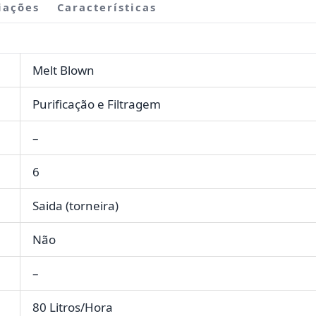
iações
Características
Melt Blown
Purificação e Filtragem
–
6
Saida (torneira)
Não
–
80 Litros/Hora