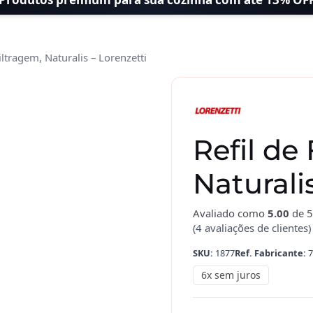
iltragem, Naturalis – Lorenzetti
Refil
de
Filtragem,
Naturalis
Refil de
-
Lorenzetti
Naturali
quantidade
Avaliado como
5.00
de 5
(
4
avaliações de clientes)
SKU:
1877
Ref. Fabricante:
7
6x sem juros