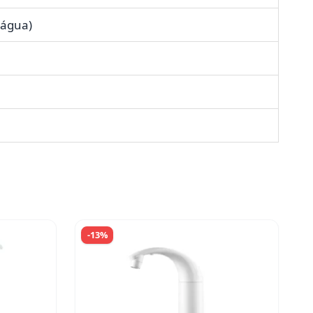
 água)
-13%