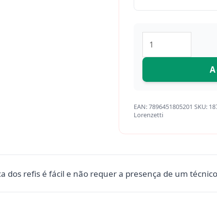
A
EAN:
7896451805201
SKU:
18
Lorenzetti
oca dos refis é fácil e não requer a presença de um técnic