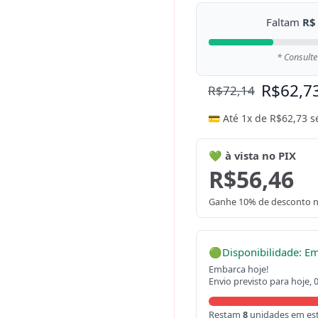
Faltam
R$
* Consulte
R$
62,7
R$
72,14
💳 Até 1x de
R$
62,73
s
💚 à vista no PIX
R$
56,46
Ganhe 10% de desconto n
🟢
Disponibilidade: E
Embarca hoje!
Envio previsto para hoje, 
Restam
8
unidades em es