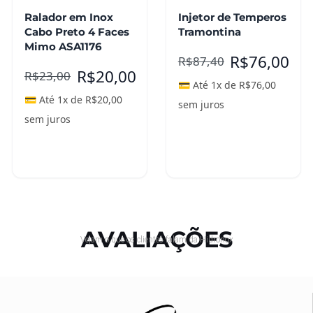
Ralador em Inox
Injetor de Temperos
Cabo Preto 4 Faces
Tramontina
Mimo ASA1176
R$
76,00
R$
87,40
R$
20,00
R$
23,00
💳 Até 1x de
R$
76,00
💳 Até 1x de
R$
20,00
sem juros
sem juros
Adicionar ao
Adicionar ao
carrinho
carrinho
AVALIAÇÕES
Vejam o que os clientes falam da Hidronox