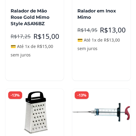
Ralador de Mão
Ralador em Inox
Rose Gold Mimo
Mimo
Style ASA16BZ
R$
13,00
R$
14,95
R$
15,00
R$
17,25
💳 Até 1x de
R$
13,00
💳 Até 1x de
R$
15,00
sem juros
sem juros
Adicionar ao
carrinho
Leia mais
-13%
-13%