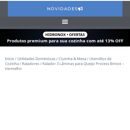
NOVIDADES
HIDRONOX • OFERTAS
Produtos premium para sua cozinha com
até 13% OFF
Início
/
Utilidades Domésticas
/
Cozinha & Mesa
/
Utensílios de
Cozinha
/
Raladores
/ Ralador 3 Lâminas para Queijo Process Brinox –
Vermelho