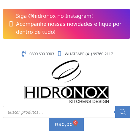
Pular
Ralador
para
3
Siga @hidronox no Instagram!
o
Lâminas
Acompanhe nossas novidades e fique por
conteúdo
para
dentro de tudo!
Queijo
Process
Brinox
0800 600 3303
WHATSAPP (41) 99760-2117
-
Vermelho
quantidade
Pesquisar
produtos
0
CART
R$
0,00