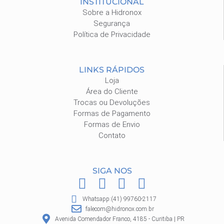
INSTITUCIONAL
Sobre a Hidronox
Segurança
Política de Privacidade
LINKS RÁPIDOS
Loja
Área do Cliente
Trocas ou Devoluções
Formas de Pagamento
Formas de Envio
Contato
SIGA NOS
F
I
P
W
a
n
i
h
Whatsapp:(41) 99760-2117
c
s
n
a
falecom@hidronox.com.br
Avenida Comendador Franco, 4185 - Curitiba | PR