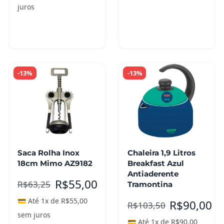
juros
Adicionar ao
Adicionar ao
carrinho
carrinho
-13%
-13%
Saca Rolha Inox
Chaleira 1,9 Litros
18cm Mimo AZ9182
Breakfast Azul
Antiaderente
R$
55,00
R$
63,25
Tramontina
💳 Até 1x de
R$
55,00
R$
90,00
R$
103,50
sem juros
💳 Até 1x de
R$
90,00