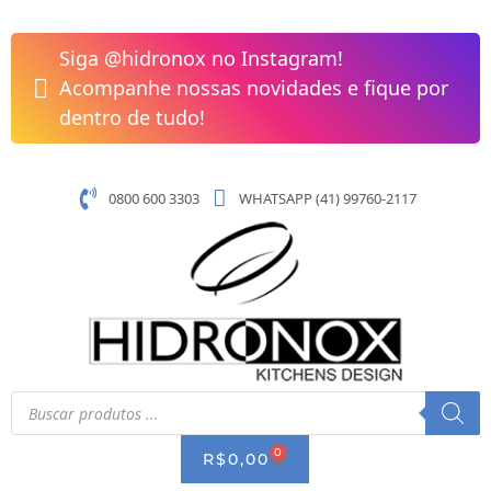
Pular
Protetor
para
de
Siga @hidronox no Instagram!
o
Alimentos
Acompanhe nossas novidades e fique por
conteúdo
25cm
dentro de tudo!
Branco
Mimo
quantidade
0800 600 3303
WHATSAPP (41) 99760-2117
Pesquisar
produtos
0
CART
R$
0,00