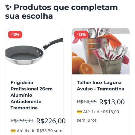
✨ Produtos que completam
sua escolha
-13%
-13%
Frigideira
Talher Inox Laguna
Profissional 26cm
Avulso - Tramontina
Alumínio
R$
13,00
R$
14,95
Antiaderente
Tramontina
💳 Até 1x de
R$
13,00
R$
226,00
R$
259,90
sem juros
💳 Até 4x de
R$
56,50
sem