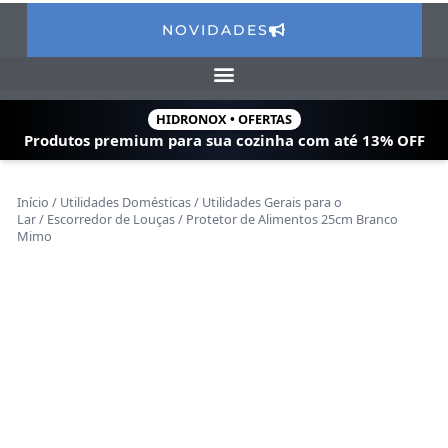
NOVIDADES
HIDRONOX • OFERTAS
Produtos premium para sua cozinha com
até 13% OFF
Início
/
Utilidades Domésticas
/
Utilidades Gerais para o
Lar
/
Escorredor de Louças
/ Protetor de Alimentos 25cm Branco
Mimo