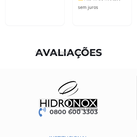
sem juros
Adicionar ao
carrinho
Leia mais
AVALIAÇÕES
Vejam o que os clientes falam da Hidronox
0800 600 3303