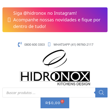
Pular
Pressurizador
para
PL9
Siga @hidronox no Instagram!
o
-
Acompanhe nossas novidades e fique por
conteúdo
Lorenzetti
dentro de tudo!
quantidade
0800 600 3303
WHATSAPP (41) 99760-2117
Pesquisar
produtos
0
CART
R$
0,00