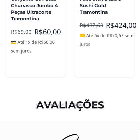
Churrasco Jumbo 4
Sushi Gold
Peças Ultracorte
Tramontina
Tramontina
R$
424,00
R$
487,60
R$
60,00
R$
69,00
💳 Até 6x de
R$
70,67
sem
💳 Até 1x de
R$
60,00
juros
sem juros
Adicionar ao
Adicionar ao
carrinho
carrinho
AVALIAÇÕES
Vejam o que os clientes falam da Hidronox