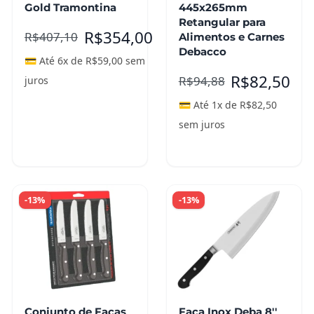
Gold Tramontina
445x265mm
Retangular para
R$
354,00
R$
407,10
Alimentos e Carnes
Debacco
💳 Até 6x de
R$
59,00
sem
R$
82,50
R$
94,88
juros
💳 Até 1x de
R$
82,50
sem juros
Adicionar ao
carrinho
Leia mais
-13%
-13%
Conjunto de Facas
Faca Inox Deba 8''