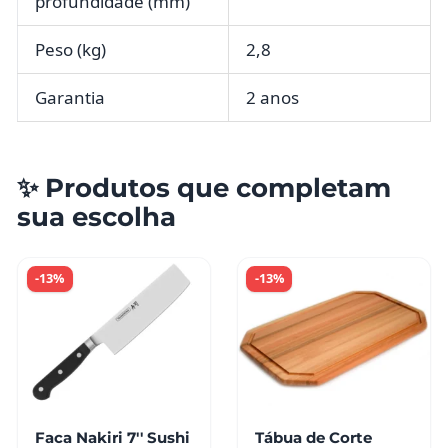
profundidade (mm)
Peso (kg)
2,8
Garantia
2 anos
✨ Produtos que completam
sua escolha
-13%
-13%
Faca Nakiri 7'' Sushi
Tábua de Corte