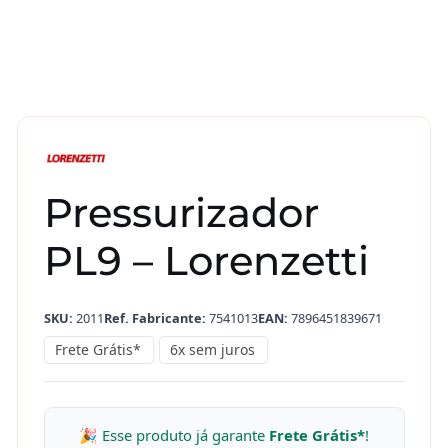
Pressurizador
PL9 – Lorenzetti
SKU:
2011
Ref. Fabricante:
7541013
EAN:
7896451839671
Frete Grátis*
6x sem juros
🎉 Esse produto já garante
Frete Grátis*
!