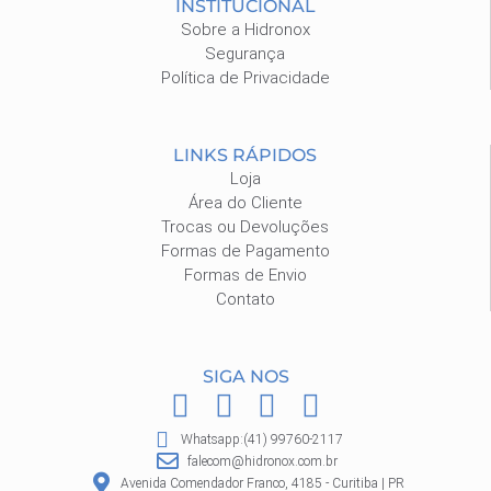
INSTITUCIONAL
Sobre a Hidronox
Segurança
Política de Privacidade
LINKS RÁPIDOS
Loja
Área do Cliente
Trocas ou Devoluções
Formas de Pagamento
Formas de Envio
Contato
SIGA NOS
F
I
P
W
a
n
i
h
Whatsapp:(41) 99760-2117
c
s
n
a
falecom@hidronox.com.br
Avenida Comendador Franco, 4185 - Curitiba | PR