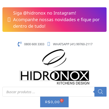
Pular
para
Siga @hidronox no Instagram!
o
Acompanhe nossas novidades e fique por
conteúdo
dentro de tudo!
0800 600 3303
WHATSAPP (41) 99760-2117
Pesquisar
produtos
0
CART
R$
0,00