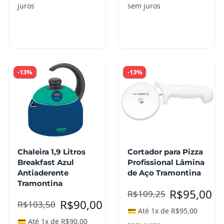
juros
sem juros
Adicionar ao
Adicionar ao
carrinho
carrinho
-13%
-13%
Chaleira 1,9 Litros
Cortador para Pizza
Breakfast Azul
Profissional Lâmina
Antiaderente
de Aço Tramontina
Tramontina
R$
95,00
R$
109,25
R$
90,00
R$
103,50
💳 Até 1x de
R$
95,00
💳 Até 1x de
R$
90,00