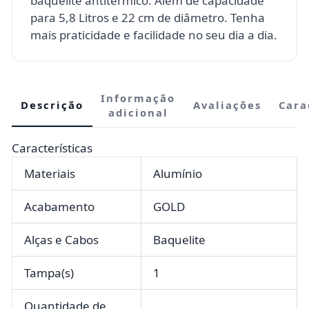
baquelite antitérmico. Além de capacidade
para 5,8 Litros e 22 cm de diâmetro. Tenha
mais praticidade e facilidade no seu dia a dia.
Informação
Descrição
Avaliações
Cara
adicional
Características
Materiais
Alumínio
Acabamento
GOLD
Alças e Cabos
Baquelite
Tampa(s)
1
Quantidade de