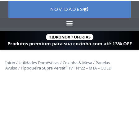
NOVIDADES
HIDRONOX • OFERTAS
Produtos premium para sua cozinha com
até 13% OFF
Início
/
Utilidades Domésticas
/
Cozinha & Mesa
/
Panelas
Avulso
/ Pipoqueira Supra Versátil TVT Nº22 – MTA – GOLD