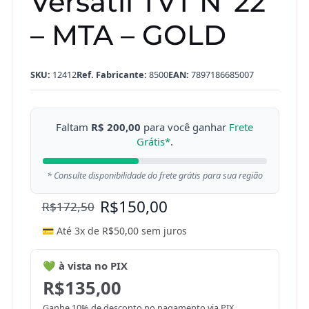
Versátil TVT Nº22
– MTA – GOLD
SKU:
12412
Ref. Fabricante:
8500
EAN:
7897186685007
Faltam
R$ 200,00
para você ganhar
Frete
Grátis*
.
* Consulte disponibilidade do frete grátis para sua região
R$
150,00
R$
172,50
💳 Até 3x de
R$
50,00
sem juros
💚 à vista no PIX
R$
135,00
Ganhe 10% de desconto no pagamento via PIX.