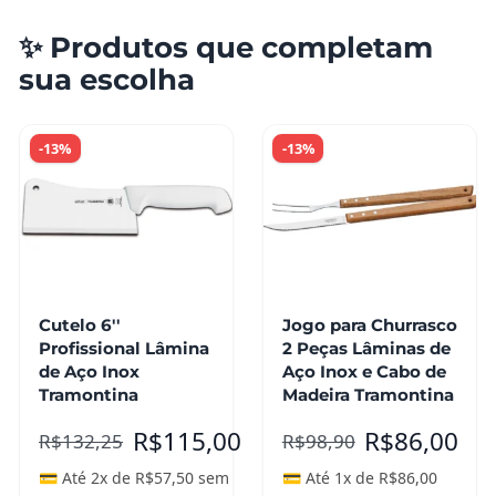
✨ Produtos que completam
sua escolha
-13%
-13%
Cutelo 6''
Jogo para Churrasco
Profissional Lâmina
2 Peças Lâminas de
de Aço Inox
Aço Inox e Cabo de
Tramontina
Madeira Tramontina
R$
115,00
R$
86,00
R$
132,25
R$
98,90
💳 Até 2x de
R$
57,50
sem
💳 Até 1x de
R$
86,00