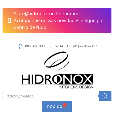
Pular
Pegador
para
Para
Siga @hidronox no Instagram!
o
Massa
Acompanhe nossas novidades e fique por
conteúdo
Inox
dentro de tudo!
Da
Tramontina
quantidade
0800 600 3303
WHATSAPP (41) 99760-2117
Pesquisar
produtos
0
CART
R$
0,00