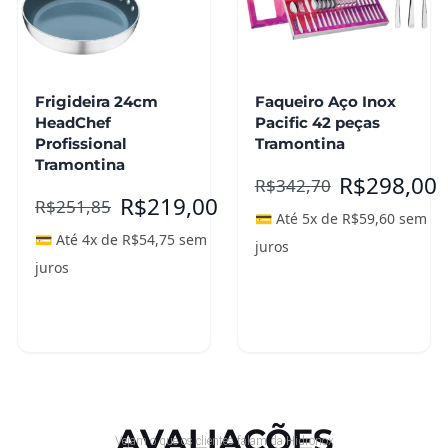
Frigideira 24cm
Faqueiro Aço Inox
HeadChef
Pacific 42 peças
Profissional
Tramontina
Tramontina
R$
298,00
R$
342,70
R$
219,00
R$
251,85
💳 Até 5x de
R$
59,60
sem
💳 Até 4x de
R$
54,75
sem
juros
juros
Adicionar ao
carrinho
Leia mais
AVALIAÇÕES
Vejam o que os clientes falam da Hidronox