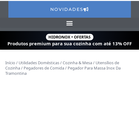
NOVIDADES
HIDRONOX • OFERTAS
Produtos premium para sua cozinha com
até 13% OFF
Início
/
Utilidades Domésticas
/
Cozinha & Mesa
/
Utensílios de
Cozinha
/
Pegadores de Comida
/ Pegador Para Massa Inox Da
Tramontina