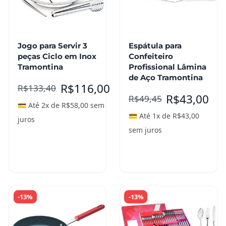
Jogo para Servir 3
Espátula para
peças Ciclo em Inox
Confeiteiro
Tramontina
Profissional Lâmina
de Aço Tramontina
R$
116,00
R$
133,40
R$
43,00
R$
49,45
💳 Até 2x de
R$
58,00
sem
💳 Até 1x de
R$
43,00
juros
sem juros
Adicionar ao
Adicionar ao
carrinho
carrinho
-13%
-13%