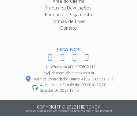
Área do Cliente
Trocas ou Devoluções
Formas de Pagamento
Formas de Envio
Contato
SIGA NOS
F
I
P
W
a
n
i
h
Whatsapp:(41) 99760-2117
c
s
n
a
falecom@hidronox.com.br
e
t
t
t
Avenida Comendador Franco, 4185 - Curitiba | PR
Atendimento: 2ª à 6ª das 09:00 às 18:00
b
a
e
s
Sábados 09:00 às 12:45
o
g
r
a
o
r
e
p
COPYRIGHT © 2022 | HIDRONOX
HIDRONOX DISTRIBUIDORA DE PRODUTOS EM INOX LTDA CNPJ: 01.381.478/0001-71
k
a
s
p
m
t