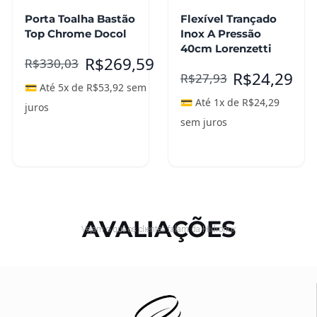
Porta Toalha Bastão
Flexível Trançado
Top Chrome Docol
Inox A Pressão
40cm Lorenzetti
R$
269,59
R$
330,03
R$
24,29
R$
27,93
💳 Até 5x de
R$
53,92
sem
💳 Até 1x de
R$
24,29
juros
sem juros
Adicionar ao
carrinho
Leia mais
AVALIAÇÕES
Vejam o que os clientes falam da Hidronox