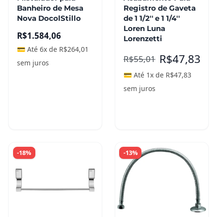
Banheiro de Mesa
Registro de Gaveta
Nova DocolStillo
de 1 1/2'' e 1 1/4''
Loren Luna
R$
1.584,06
Lorenzetti
💳 Até 6x de
R$
264,01
R$
47,83
R$
55,01
sem juros
💳 Até 1x de
R$
47,83
sem juros
Adicionar ao
Leia mais
carrinho
-18%
-13%