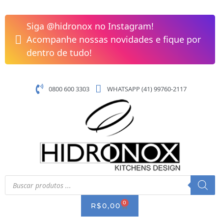
Pular
Papeleira
para
Loft
Siga @hidronox no Instagram!
o
Nickel
Acompanhe nossas novidades e fique por
conteúdo
Escovado
dentro de tudo!
Lorenzetti
2020
N82
0800 600 3303
WHATSAPP (41) 99760-2117
quantidade
Pesquisar
produtos
0
CART
R$
0,00