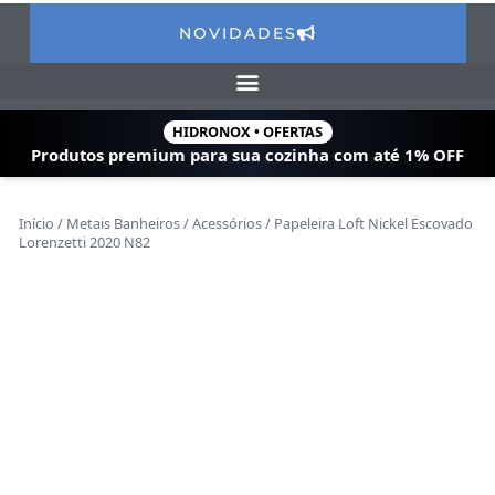
NOVIDADES
HIDRONOX • OFERTAS
Produtos premium para sua cozinha com
até 1% OFF
Início
/
Metais Banheiros
/
Acessórios
/ Papeleira Loft Nickel Escovado
Lorenzetti 2020 N82