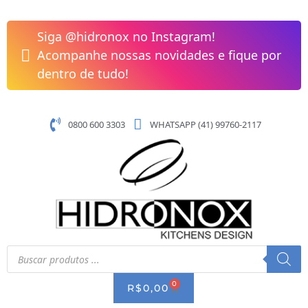
Pular
Panela
para
18cm
Siga @hidronox no Instagram!
o
Tramontina
Acompanhe nossas novidades e fique por
conteúdo
Mônaco
dentro de tudo!
Induction
Antiaderente
Starflon
0800 600 3303
WHATSAPP (41) 99760-2117
Premium
Preto
28706/018
quantidade
Pesquisar
produtos
0
CART
R$
0,00