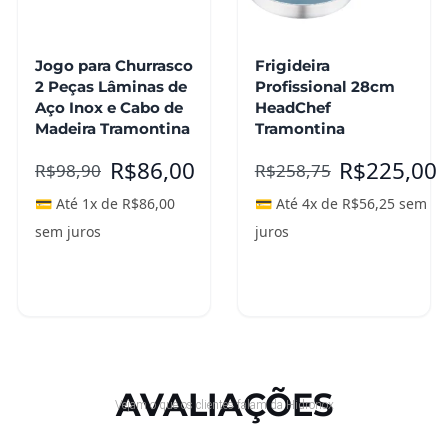
Jogo para Churrasco
Frigideira
2 Peças Lâminas de
Profissional 28cm
Aço Inox e Cabo de
HeadChef
Madeira Tramontina
Tramontina
R$
86,00
R$
225,00
R$
98,90
R$
258,75
💳 Até 1x de
R$
86,00
💳 Até 4x de
R$
56,25
sem
sem juros
juros
Adicionar ao
Adicionar ao
carrinho
carrinho
AVALIAÇÕES
Vejam o que os clientes falam da Hidronox