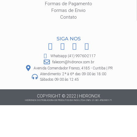
Formas de Pagamento
Formas de Envio
Contato
SIGA NOS
F
I
P
W
a
n
i
h
Whatsapp:(41) 99760-2117
c
s
n
a
falecom@hidronox.com.br
e
t
t
t
Avenida Comendador Franco, 4185 - Curitiba | PR
Atendimento: 2ª à 6ª das 09:00 às 18:00
b
a
e
s
Sábados 09:00 às 12:45
o
g
r
a
o
r
e
p
COPYRIGHT © 2022 | HIDRONOX
HIDRONOX DISTRIBUIDORA DE PRODUTOS EM INOX LTDA CNPJ: 01.381.478/0001-71
k
a
s
p
m
t