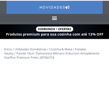
NOVIDADES
HIDRONOX • OFERTAS
Produtos premium para sua cozinha com
até 13% OFF
Início
/
Utilidades Domésticas
/
Cozinha & Mesa
/
Panelas
Avulso
/ Panela 18cm Tramontina Mônaco Induction Antiaderente
Starflon Premium Preto 28706/018