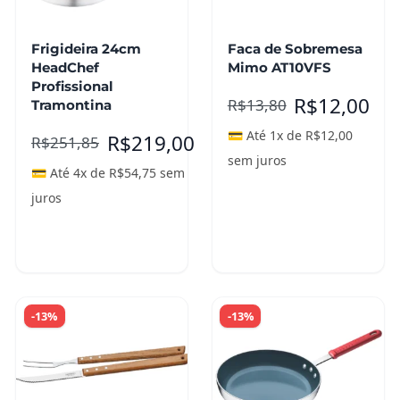
Frigideira 24cm
Faca de Sobremesa
HeadChef
Mimo AT10VFS
Profissional
R$
12,00
R$
13,80
Tramontina
💳 Até 1x de
R$
12,00
R$
219,00
R$
251,85
sem juros
💳 Até 4x de
R$
54,75
sem
juros
Adicionar ao
Adicionar ao
carrinho
carrinho
-13%
-13%