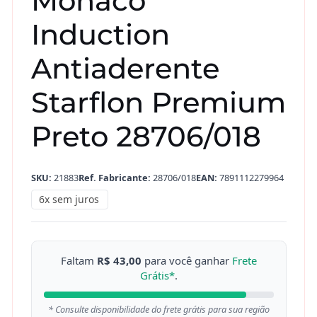
Mônaco
Induction
Antiaderente
Starflon Premium
Preto 28706/018
SKU:
21883
Ref. Fabricante:
28706/018
EAN:
7891112279964
6x sem juros
Faltam
R$ 43,00
para você ganhar
Frete
Grátis*
.
* Consulte disponibilidade do frete grátis para sua região