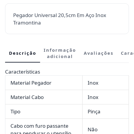
Pegador Universal 20,5cm Em Aço Inox
Tramontina
Informação
Descrição
Avaliações
Cara
adicional
Características
Material Pegador
Inox
Material Cabo
Inox
Tipo
Pinça
Cabo com furo passante
Não
para pendurar o utensílio