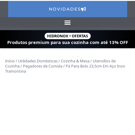
NOVIDADES
HIDRONOX • OFERTAS
Produtos premium para sua cozinha com
até 13% OFF
Início
/
Utilidades Domésticas
/
Cozinha & Mesa
/
Utensílios de
Cozinha
/
Pegadores de Comida
/ Pá Para Bolo 23,5cm Em Aço Inox
Tramontina