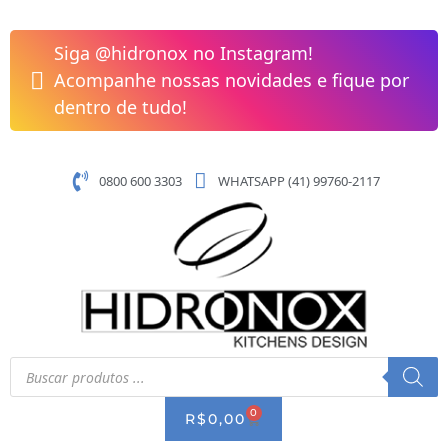
Pular
para
Siga @hidronox no Instagram!
o
Acompanhe nossas novidades e fique por
conteúdo
dentro de tudo!
0800 600 3303
WHATSAPP (41) 99760-2117
Pesquisar
produtos
0
CART
R$
0,00