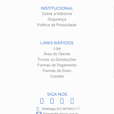
INSTITUCIONAL
Sobre a Hidronox
Segurança
Política de Privacidade
LINKS RÁPIDOS
Loja
Área do Cliente
Trocas ou Devoluções
Formas de Pagamento
Formas de Envio
Contato
SIGA NOS
F
I
P
W
a
n
i
h
Whatsapp:(41) 99760-2117
falecom@hidronox.com.br