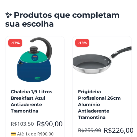
✨ Produtos que completam
sua escolha
-13%
-13%
Chaleira 1,9 Litros
Frigideira
Breakfast Azul
Profissional 26cm
Antiaderente
Alumínio
Tramontina
Antiaderente
Tramontina
R$
90,00
R$
103,50
R$
226,00
R$
259,90
💳 Até 1x de
R$
90,00