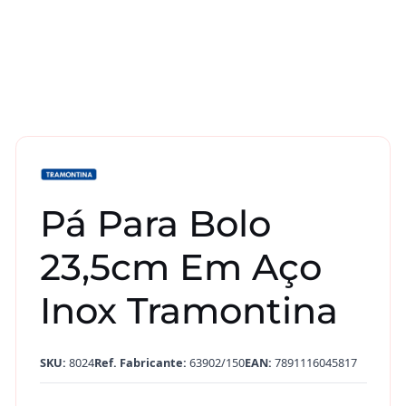
Pá Para Bolo
23,5cm Em Aço
Inox Tramontina
SKU:
8024
Ref. Fabricante:
63902/150
EAN:
7891116045817