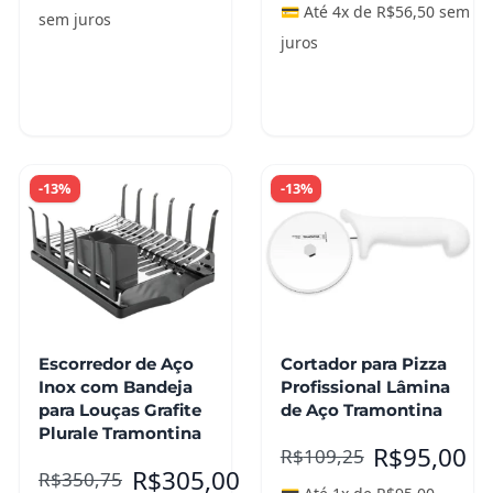
💳 Até 4x de
R$
56,50
sem
sem juros
juros
Adicionar ao
Leia mais
carrinho
-13%
-13%
Escorredor de Aço
Cortador para Pizza
Inox com Bandeja
Profissional Lâmina
para Louças Grafite
de Aço Tramontina
Plurale Tramontina
R$
95,00
R$
109,25
R$
305,00
R$
350,75