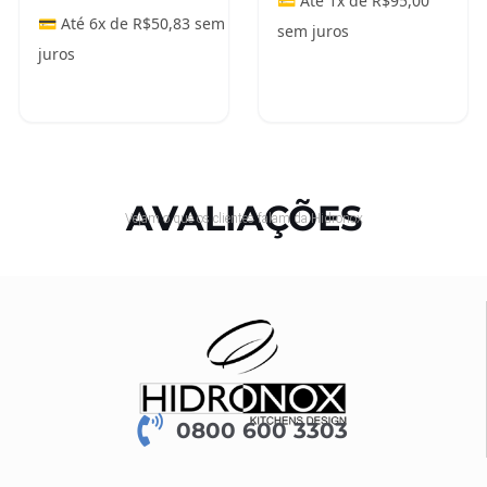
💳 Até 1x de
R$
95,00
💳 Até 6x de
R$
50,83
sem
sem juros
juros
Adicionar ao
Leia mais
carrinho
AVALIAÇÕES
Vejam o que os clientes falam da Hidronox
0800 600 3303