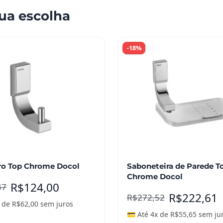
ua escolha
-18%
ro Top Chrome Docol
Saboneteira de Parede T
Chrome Docol
R$
124,00
47
R$
222,61
R$
272,52
x de
R$
62,00
sem juros
💳 Até 4x de
R$
55,65
sem ju