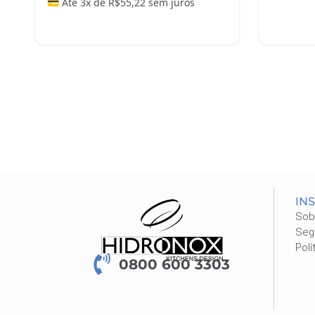
💳 Até 3x de
R$
55,22
sem juros
Adicionar ao carrinho
Adicio
IN
Sob
Seg
Polí
0800 600 3303