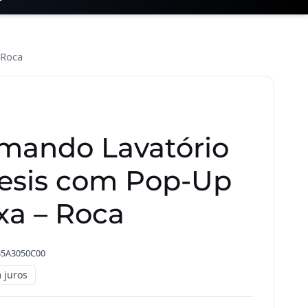
 Roca
ando Lavatório
esis com Pop-Up
xa – Roca
5A3050C00
 juros