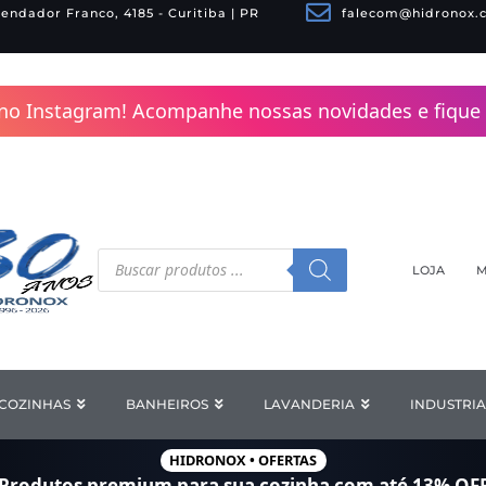
endador Franco, 4185 - Curitiba | PR
falecom@hidronox.
no Instagram! Acompanhe nossas novidades e fique 
Pesquisar
produtos
LOJA
M
COZINHAS
Open COZINHAS
BANHEIROS
Open BANHEIROS
LAVANDERIA
Open LAV
INDUSTRIA
HIDRONOX • OFERTAS
Produtos premium para sua cozinha com
até 13% OF