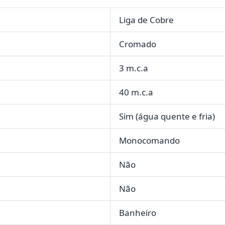
Liga de Cobre
Cromado
3 m.c.a
40 m.c.a
Sim (água quente e fria)
Monocomando
Não
Não
Banheiro