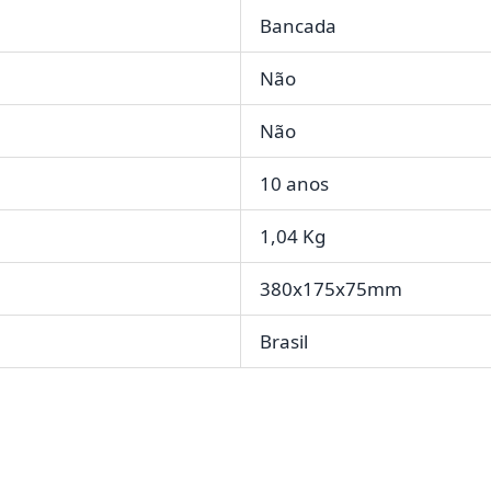
Bancada
Não
Não
10 anos
1,04 Kg
380x175x75mm
Brasil