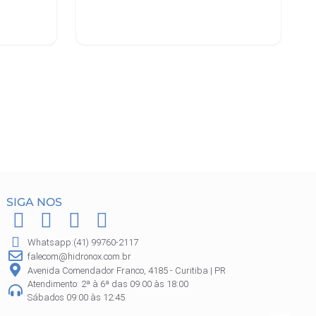
Adicionar ao carrinho
SIGA NOS
F
I
P
W
a
n
i
h
Whatsapp:(41) 99760-2117
c
s
n
a
falecom@hidronox.com.br
e
t
t
t
Avenida Comendador Franco, 4185 - Curitiba | PR
Atendimento: 2ª à 6ª das 09:00 às 18:00
b
a
e
s
Sábados 09:00 às 12:45