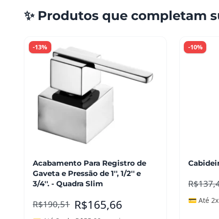
✨ Produtos que completam s
-13%
-10%
Acabamento Para Registro de
Cabidei
Gaveta e Pressão de 1'', 1/2'' e
R$
137,
3/4''. - Quadra Slim
💳 Até 2
R$
165,66
R$
190,51