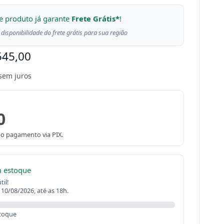
e produto já garante
Frete Grátis*
!
 disponibilidade do frete grátis para sua região
545,00
sem juros
0
o pagamento via PIX.
m estoque
il!
 10/08/2026, até as 18h.
toque