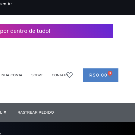
com.br
por dentro de tudo!
0
CART
R$
0,00
INHA CONTA
SOBRE
CONTATO
ANDERIA
L
Open INDUSTRIAL
RASTREAR PEDIDO
F