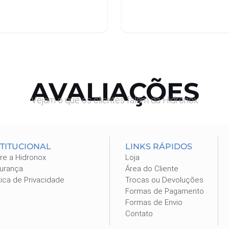
nar ao carrinho
Adicionar ao carrinho
AVALIAÇÕES
Vejam o que os clientes falam da Hidronox
STITUCIONAL
LINKS RÁPIDOS
re a Hidronox
Loja
urança
Área do Cliente
tica de Privacidade
Trocas ou Devoluções
Formas de Pagamento
Formas de Envio
Contato