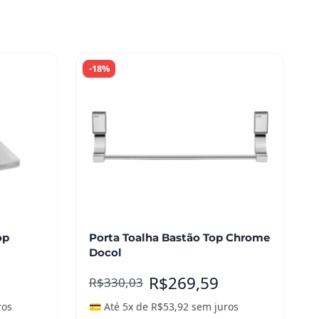
-18%
op
Porta Toalha Bastão Top Chrome
Docol
R$
269,59
R$
330,03
ros
💳 Até 5x de
R$
53,92
sem juros