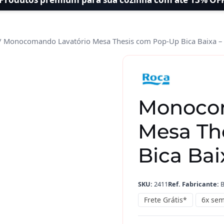
/ Monocomando Lavatório Mesa Thesis com Pop-Up Bica Baixa –
Monocomando
Lavatório
Mesa
Thesis
Monocom
com
Pop-
Mesa Th
Up
Bica
Bica Bai
Baixa
-
SKU:
2411
Ref. Fabricante:
B
Roca
quantidade
Frete Grátis*
6x sem