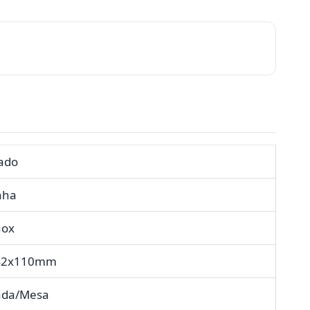
ado
nha
nox
42x110mm
ada/Mesa