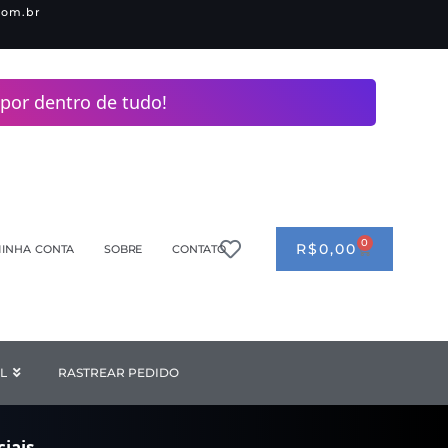
com.br
por dentro de tudo!
0
CART
R$
0,00
INHA CONTA
SOBRE
CONTATO
ANDERIA
L
Open INDUSTRIAL
RASTREAR PEDIDO
iais