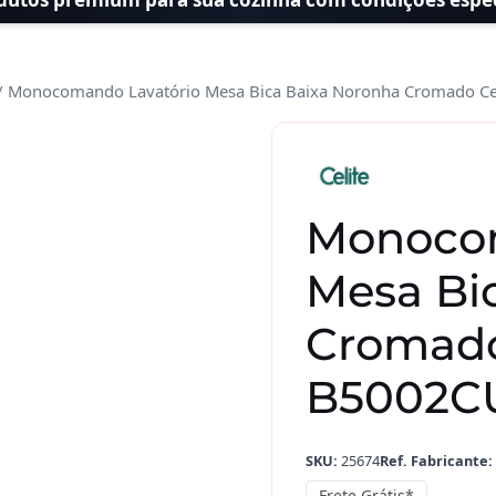
/ Monocomando Lavatório Mesa Bica Baixa Noronha Cromado C
Monocom
Mesa Bi
Cromado
B5002C
SKU:
25674
Ref. Fabricante:
Frete Grátis*