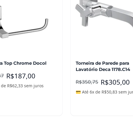
ra Top Chrome Docol
Torneira de Parede para
Lavatório Deca 1178.C14
R$
187,00
47
R$
305,00
R$
350,75
x de
R$
62,33
sem juros
💳 Até 6x de
R$
50,83
sem ju
nar ao carrinho
Leia mais