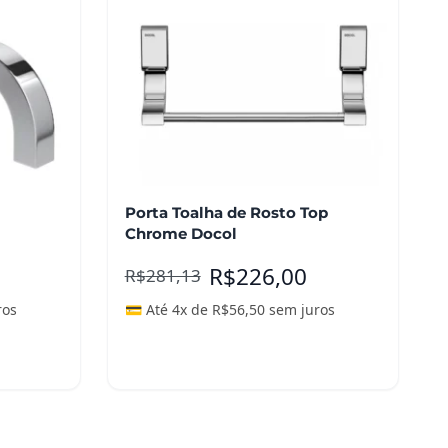
Porta Toalha de Rosto Top
Chrome Docol
R$
226,00
R$
281,13
ros
💳 Até 4x de
R$
56,50
sem juros
Adicionar ao carrinho