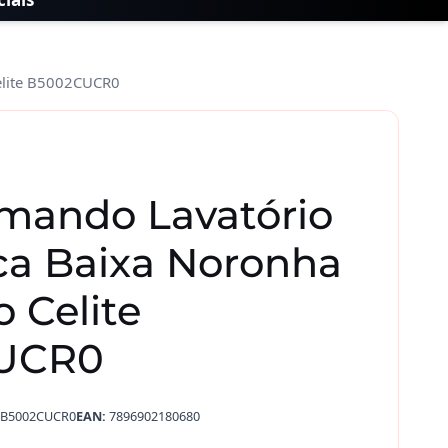
elite B5002CUCR0
ando Lavatório
ca Baixa Noronha
 Celite
UCR0
B5002CUCR0
EAN:
7896902180680