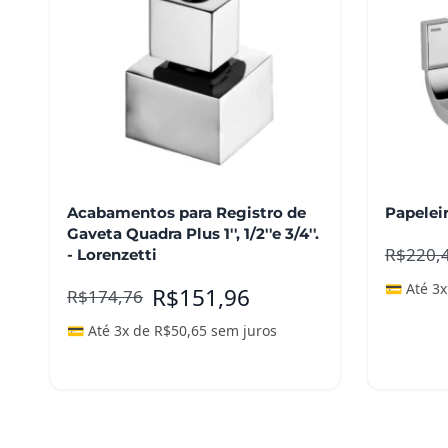
Acabamentos para Registro de
Papelei
Gaveta Quadra Plus 1'', 1/2''e 3/4''.
R$
220,
- Lorenzetti
💳 Até 3
R$
151,96
R$
174,76
💳 Até 3x de
R$
50,65
sem juros
Adicionar ao carrinho
Adicio