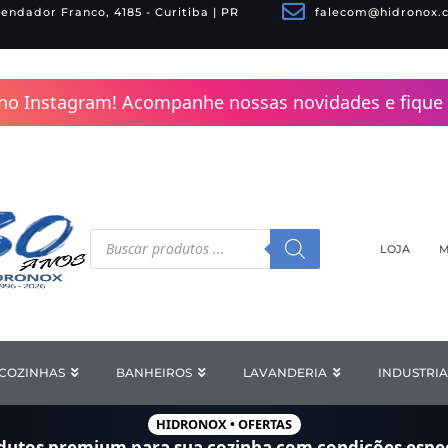
endador Franco, 4185 - Curitiba | PR
falecom@hidronox.
no Instagram! Acompanhe nossas novidades e fique 
Pesquisar
produtos
LOJA
M
COZINHAS
Open COZINHAS
BANHEIROS
Open BANHEIROS
LAVANDERIA
Open LAV
INDUSTRIA
HIDRONOX • OFERTAS
dutos premium para sua cozinha com
condições espec