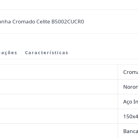
onha Cromado Celite B5002CUCR0
iações
Características
Crom
Noro
Aço I
150x
Banc