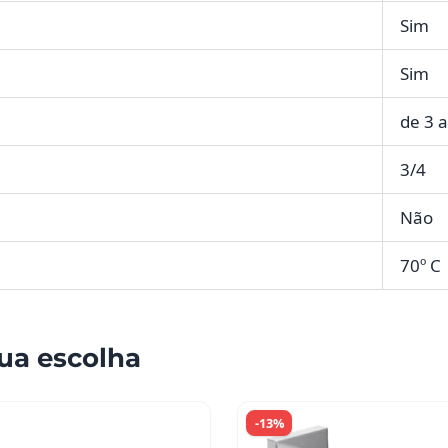
Sim
Sim
de 3 a
3/4
Não
70º C
ua escolha
-13%