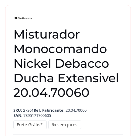
Misturador
Monocomando
Nickel Debacco
Ducha Extensivel
20.04.70060
SKU:
27361
Ref. Fabricante:
20.04.70060
EAN:
7895171700605
Frete Grátis*
6x sem juros