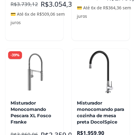
R$
3.054,35
R$
3.739,12
💳 Até 6x de
R$
364,36
sem
💳 Até 6x de
R$
509,06
sem
juros
juros
Leia mais
Leia mais
-39%
Misturador
Misturador
Monocomando
monocomando para
Pescara XL Fosco
cozinha de mesa
Franke
preta DocolSpice
R$
1.959,90
R$
2.359,00
R$
3.860,96