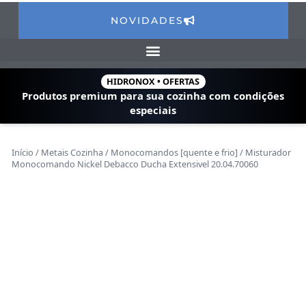
NOVIDADES
HIDRONOX • OFERTAS
Produtos premium para sua cozinha com
condições
especiais
Início
/
Metais Cozinha
/
Monocomandos [quente e frio]
/ Misturador
Monocomando Nickel Debacco Ducha Extensivel 20.04.70060