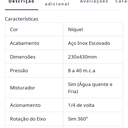
Descrição
Avaliações
Cara
adicional
Características
Cor
Níquel
Acabamento
Aço Inox Escovado
Dimensões
230x430mm
Pressão
8 a 40 m.c.a
Sim (Água quente e
Misturador
Fria)
Acionamento
1/4 de volta
Rotação do Eixo
Sim 360º