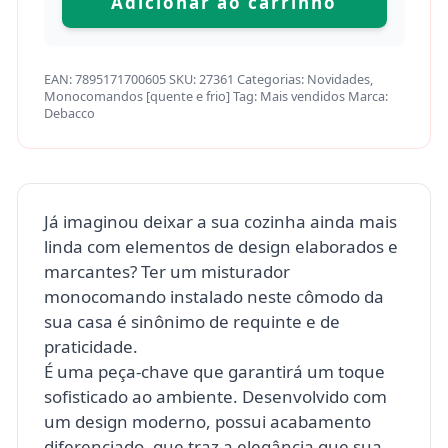
Adicionar ao carrinho
EAN:
7895171700605
SKU:
27361
Categorias:
Novidades
,
Monocomandos [quente e frio]
Tag:
Mais vendidos
Marca:
Debacco
Já imaginou deixar a sua cozinha ainda mais
linda com elementos de design elaborados e
marcantes? Ter um misturador
monocomando instalado neste cômodo da
sua casa é sinônimo de requinte e de
praticidade.
É uma peça-chave que garantirá um toque
sofisticado ao ambiente. Desenvolvido com
um design moderno, possui acabamento
diferenciado, que traz a elegância que sua