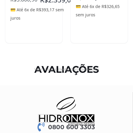
💳 Até 6x de
R$
326,65
💳 Até 6x de
R$
393,17
sem
sem juros
juros
Adicionar ao
Adicionar ao
carrinho
carrinho
AVALIAÇÕES
Vejam o que os clientes falam da Hidronox
0800 600 3303