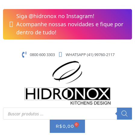
Pular
Misturador
para
Monocomando
Siga @hidronox no Instagram!
o
Nickel
Acompanhe nossas novidades e fique por
conteúdo
Debacco
dentro de tudo!
Ducha
Extensivel
20.04.70060
0800 600 3303
WHATSAPP (41) 99760-2117
quantidade
Pesquisar
produtos
0
CART
R$
0,00