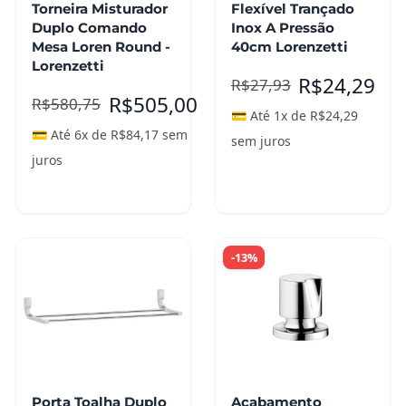
Torneira Misturador
Flexível Trançado
Duplo Comando
Inox A Pressão
Mesa Loren Round -
40cm Lorenzetti
Lorenzetti
R$
24,29
R$
27,93
R$
505,00
R$
580,75
💳 Até 1x de
R$
24,29
💳 Até 6x de
R$
84,17
sem
sem juros
juros
Leia mais
Leia mais
-13%
Porta Toalha Duplo
Acabamento