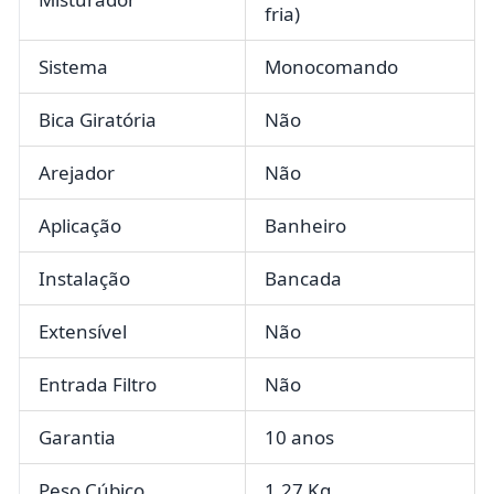
fria)
Sistema
Monocomando
Bica Giratória
Não
Arejador
Não
Aplicação
Banheiro
Instalação
Bancada
Extensível
Não
Entrada Filtro
Não
Garantia
10 anos
Peso Cúbico
1,27 Kg