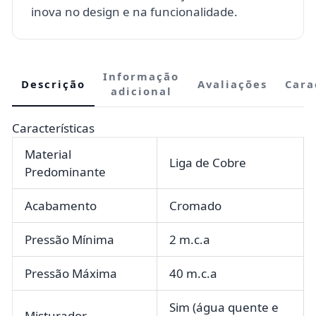
inova no design e na funcionalidade.
Informação
Descrição
Avaliações
Cara
adicional
Características
Material
Liga de Cobre
Predominante
Acabamento
Cromado
Pressão Mínima
2 m.c.a
Pressão Máxima
40 m.c.a
Sim (água quente e
Misturador