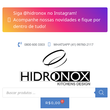
Pular
Misturador
para
Monocomando
Siga @hidronox no Instagram!
o
Lavatório
Acompanhe nossas novidades e fique por
conteúdo
Link
dentro de tudo!
-
Deca
quantidade
0800 600 3303
WHATSAPP (41) 99760-2117
Pesquisar
produtos
0
CART
R$
0,00