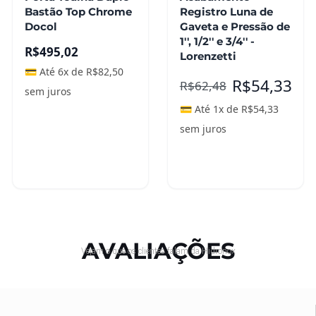
Bastão Top Chrome
Registro Luna de
Docol
Gaveta e Pressão de
1'', 1/2'' e 3/4'' -
R$
495,02
Lorenzetti
💳 Até 6x de
R$
82,50
R$
54,33
R$
62,48
sem juros
💳 Até 1x de
R$
54,33
sem juros
Adicionar ao
Adicionar ao
carrinho
carrinho
AVALIAÇÕES
Vejam o que os clientes falam da Hidronox