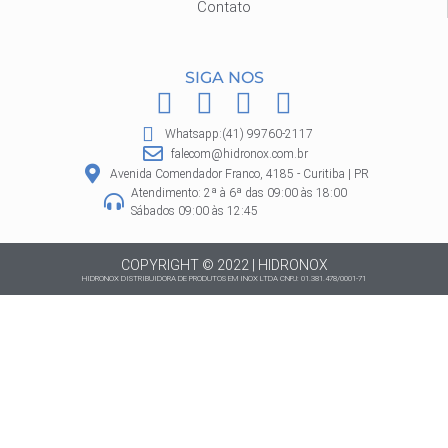
Contato
SIGA NOS
F
I
P
W
a
n
i
h
Whatsapp:(41) 99760-2117
c
s
n
a
falecom@hidronox.com.br
e
t
t
t
Avenida Comendador Franco, 4185 - Curitiba | PR
Atendimento: 2ª à 6ª das 09:00 às 18:00
b
a
e
s
Sábados 09:00 às 12:45
o
g
r
a
o
r
e
p
COPYRIGHT © 2022 | HIDRONOX
HIDRONOX DISTRIBUIDORA DE PRODUTOS EM INOX LTDA CNPJ: 01.381.478/0001-71
k
a
s
p
m
t