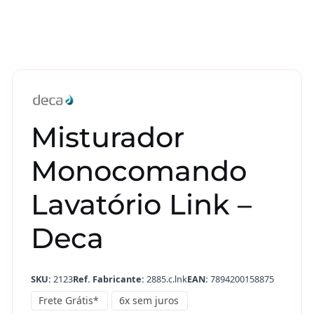
Misturador
Monocomando
Lavatório Link –
Deca
SKU:
2123
Ref. Fabricante:
2885.c.lnk
EAN:
7894200158875
Frete Grátis*
6x sem juros