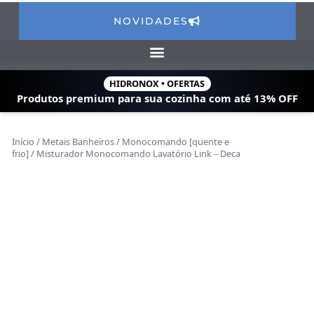
NOVIDADES
HIDRONOX • OFERTAS
Produtos premium para sua cozinha com
até 13% OFF
Início
/
Metais Banheiros
/
Monocomando [quente e
frio]
/ Misturador Monocomando Lavatório Link – Deca